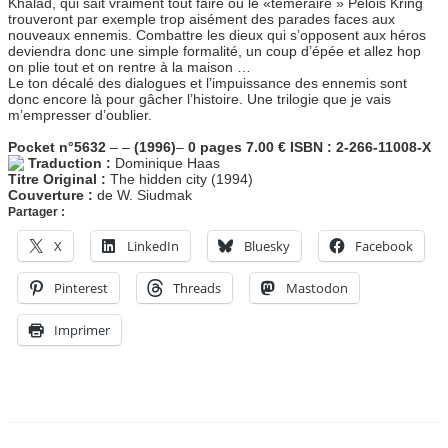
Khalad, qui sait vraiment tout faire ou le «téméraire » Pélois Kring
trouveront par exemple trop aisément des parades faces aux
nouveaux ennemis. Combattre les dieux qui s’opposent aux héros
deviendra donc une simple formalité, un coup d’épée et allez hop
on plie tout et on rentre à la maison …
Le ton décalé des dialogues et l’impuissance des ennemis sont
donc encore là pour gâcher l’histoire. Une trilogie que je vais
m’empresser d’oublier.
Pocket n°5632
–
–
(1996)
–
0 pages
7.00 €
ISBN : 2-266-11008-X
Traduction :
Dominique Haas
Titre Original :
The hidden city (1994)
Couverture :
de W. Siudmak
Partager :
X
LinkedIn
Bluesky
Facebook
Pinterest
Threads
Mastodon
Imprimer