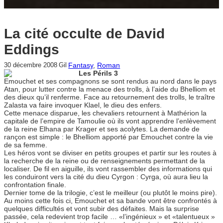
La cité occulte de David
Eddings
Fantasy
, 
Roman
30 décembre 2008
Gil
Les Périls 3
Emouchet et ses compagnons se sont rendus au nord dans le pays
Atan, pour lutter contre la menace des trolls, à l’aide du Bhelliom et
des dieux qu’il renferme. Face au retournement des trolls, le traître
Zalasta va faire invoquer Klael, le dieu des enfers.
Cette menace disparue, les chevaliers retournent à Mathérion la
capitale de l’empire de Tamoulie où ils vont apprendre l’enlèvement
de la reine Elhana par Krager et ses acolytes. La demande de
rançon est simple : le Bhelliom apporté par Emouchet contre la vie
de sa femme.
Les héros vont se diviser en petits groupes et partir sur les routes à
la recherche de la reine ou de renseignements permettant de la
localiser. De fil en aiguille, ils vont rassembler des informations qui
les conduiront vers la cité du dieu Cyrgon : Cyrga, où aura lieu la
confrontation finale.
Dernier tome de la trilogie, c’est le meilleur (ou plutôt le moins pire).
Au moins cette fois ci, Emouchet et sa bande vont être confrontés à
quelques difficultés et vont subir des défaites. Mais la surprise
passée, cela redevient trop facile … «l’ingénieux » et «talentueux »