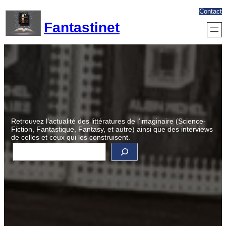
Aller
Contact
au
Fantastinet
contenu
Retrouvez l’actualité des littératures de l’imaginaire (Science-
Fiction, Fantastique, Fantasy, et autre) ainsi que des interviews
de celles et ceux qui les construisent.
R
e
c
h
e
r
c
h
e
r