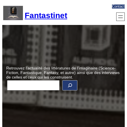
Aller
Contact
au
Fantastinet
contenu
Retrouvez l’actualité des littératures de l’imaginaire (Science-
Fiction, Fantastique, Fantasy, et autre) ainsi que des interviews
de celles et ceux qui les construisent.
R
e
c
h
e
r
c
h
e
r