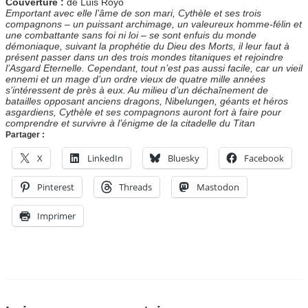
Couverture :
de Luis Royo
Emportant avec elle l’âme de son mari, Cythèle et ses trois
compagnons – un puissant archimage, un valeureux homme-félin et
une combattante sans foi ni loi – se sont enfuis du monde
démoniaque, suivant la prophétie du Dieu des Morts, il leur faut à
présent passer dans un des trois mondes titaniques et rejoindre
l’Asgard Eternelle. Cependant, tout n’est pas aussi facile, car un vieil
ennemi et un mage d’un ordre vieux de quatre mille années
s’intéressent de près à eux. Au milieu d’un déchaînement de
batailles opposant anciens dragons, Nibelungen, géants et héros
asgardiens, Cythèle et ses compagnons auront fort à faire pour
comprendre et survivre à l’énigme de la citadelle du Titan
Partager :
X
LinkedIn
Bluesky
Facebook
Pinterest
Threads
Mastodon
Imprimer