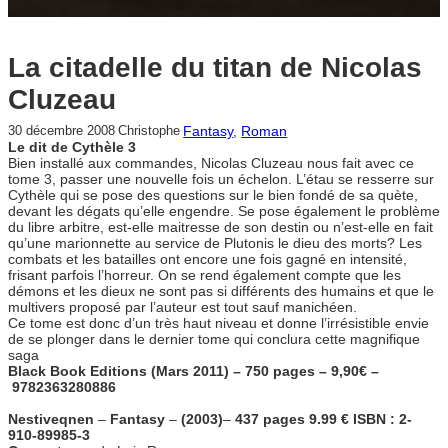
La citadelle du titan de Nicolas
Cluzeau
Fantasy
, 
Roman
30 décembre 2008
Christophe
Le dit de Cythèle 3
Bien installé aux commandes, Nicolas Cluzeau nous fait avec ce
tome 3, passer une nouvelle fois un échelon. L’étau se resserre sur
Cythèle qui se pose des questions sur le bien fondé de sa quète,
devant les dégats qu’elle engendre. Se pose également le problème
du libre arbitre, est-elle maitresse de son destin ou n’est-elle en fait
qu’une marionnette au service de Plutonis le dieu des morts? Les
combats et les batailles ont encore une fois gagné en intensité,
frisant parfois l’horreur. On se rend également compte que les
démons et les dieux ne sont pas si différents des humains et que le
multivers proposé par l’auteur est tout sauf manichéen.
Ce tome est donc d’un très haut niveau et donne l’irrésistible envie
de se plonger dans le dernier tome qui conclura cette magnifique
saga
Black Book Editions (Mars 2011) – 750 pages – 9,90€ –
9782363280886
Nestiveqnen
–
Fantasy
–
(2003)
–
437 pages
9.99 €
ISBN : 2-
910-89985-3