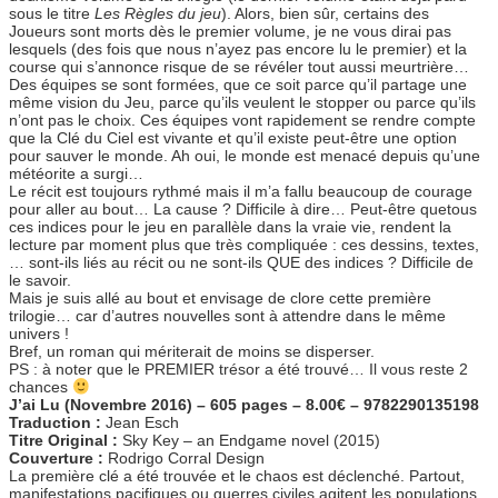
sous le titre
Les Règles du jeu
). Alors, bien sûr, certains des
Joueurs sont morts dès le premier volume, je ne vous dirai pas
lesquels (des fois que nous n’ayez pas encore lu le premier) et la
course qui s’annonce risque de se révéler tout aussi meurtrière…
Des équipes se sont formées, que ce soit parce qu’il partage une
même vision du Jeu, parce qu’ils veulent le stopper ou parce qu’ils
n’ont pas le choix. Ces équipes vont rapidement se rendre compte
que la Clé du Ciel est vivante et qu’il existe peut-être une option
pour sauver le monde. Ah oui, le monde est menacé depuis qu’une
météorite a surgi…
Le récit est toujours rythmé mais il m’a fallu beaucoup de courage
pour aller au bout… La cause ? Difficile à dire… Peut-être quetous
ces indices pour le jeu en parallèle dans la vraie vie, rendent la
lecture par moment plus que très compliquée : ces dessins, textes,
… sont-ils liés au récit ou ne sont-ils QUE des indices ? Difficile de
le savoir.
Mais je suis allé au bout et envisage de clore cette première
trilogie… car d’autres nouvelles sont à attendre dans le même
univers !
Bref, un roman qui mériterait de moins se disperser.
PS : à noter que le PREMIER trésor a été trouvé… Il vous reste 2
chances
J’ai Lu (Novembre 2016) – 605 pages – 8.00€ – 9782290135198
Traduction :
Jean Esch
Titre Original :
Sky Key – an Endgame novel (2015)
Couverture :
Rodrigo Corral Design
La première clé a été trouvée et le chaos est déclenché. Partout,
manifestations pacifiques ou guerres civiles agitent les populations,