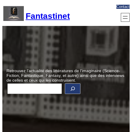
Aller
Contact
au
Fantastinet
contenu
Retrouvez l’actualité des littératures de l’imaginaire (Science-
Fiction, Fantastique, Fantasy, et autre) ainsi que des interviews
de celles et ceux qui les construisent.
R
e
c
h
e
r
c
h
e
r