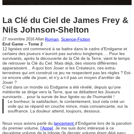
La Clé du Ciel de James Frey &
Nils Johnson-Shelton
Roman
, 
Science-Fiction
27 novembre 2016
Allan
End Game – Tome 2
12 lignées ont commencé à se battre dans le cadre d’Endgame et
certains des joueurs n’auront pas survécu longtemps…. Pour les
survivants, après la découverte de la Clé de la Terre, vient le temps
de retrouver la Clé du Ciel. Mais déjà, des visions différentes
apparaissent… A quoi bon Jouer si les Créateurs, ces extra-
terrestres qui ont construit ce jeu ne respectent pas les règles ? Est-
ce encore utile de jouer, et n’y a-t-il pas un moyen d’arrêter de
Jouer ?
C’est dans un monde où Endgame a été révélé, depuis qu’une
météorite se dirige vers la Terre, que se débattent les Joueurs
survivants… pour la survie de leur lignée ou de l’humanité !
Le bonheur, la satisfaction, le contentement, tout cela créé un
voile qui se répand en couche mince, mais convaincante, sur la
souffrance. La douleur attend, toujours, dessous.
Nous vous avions parlé du
lancement
d’Endgame lors de la parution
du premier volume,
l’Appel
. Je me suis donc intéressé à ce
deuxième volume de la trilogie (le dernier volume étant déjà paru