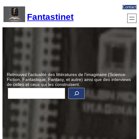
Aller
Contact
au
Fantastinet
contenu
Retrouvez l’actualité des littératures de l’imaginaire (Science-
Fiction, Fantastique, Fantasy, et autre) ainsi que des interviews
de celles et ceux qui les construisent.
R
e
c
h
e
r
c
h
e
r