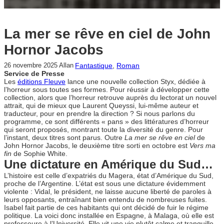
La mer se rêve en ciel de John
Hornor Jacobs
Fantastique
, 
Roman
26 novembre 2025
Allan
Service de Presse
Les
éditions Fleuve
lance une nouvelle collection Styx, dédiée à
l’horreur sous toutes ses formes. Pour réussir à développer cette
collection, alors que l’horreur retrouve auprès du lectorat un nouvel
attrait, qui de mieux que Laurent Queyssi, lui-même auteur et
traducteur, pour en prendre la direction ? Si nous parlons du
programme, ce sont différents « pans » des littératures d’horreur
qui seront proposés, montrant toute la diversité du genre. Pour
l’instant, deux titres sont parus. Outre
La mer se rêve en ciel
de
John Hornor Jacobs, le deuxième titre sorti en octobre est
Vers ma
fin
de Sophie White.
Une dictature en Amérique du Sud…
L’histoire est celle d’expatriés du Magera, état d’Amérique du Sud,
proche de l’Argentine. L’état est sous une dictature évidemment
violente : Vidal, le président, ne laisse aucune liberté de paroles à
leurs opposants, entraînant bien entendu de nombreuses fuites.
Isabel fait partie de ces habitants qui ont décidé de fuir le régime
politique. La voici donc installée en Espagne, à Malaga, où elle est
professeure à l’Université. Elle vit une vie plutôt calme et tranquille,