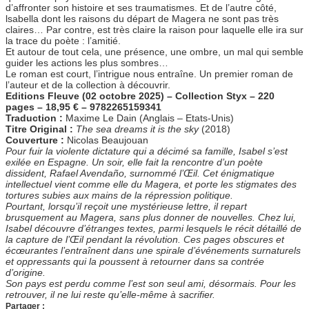
d’affronter son histoire et ses traumatismes. Et de l’autre côté,
lsabella dont les raisons du départ de Magera ne sont pas très
claires… Par contre, est très claire la raison pour laquelle elle ira sur
la trace du poète : l’amitié.
Et autour de tout cela, une présence, une ombre, un mal qui semble
guider les actions les plus sombres…
Le roman est court, l’intrigue nous entraîne. Un premier roman de
l’auteur et de la collection à découvrir.
Editions Fleuve (02 octobre 2025) – Collection Styx – 220
pages – 18,95 € – 9782265159341
Traduction :
Maxime Le Dain (Anglais – Etats-Unis)
Titre Original :
The sea dreams it is the sky
(2018)
Couverture :
Nicolas Beaujouan
Pour fuir la violente dictature qui a décimé sa famille, Isabel s’est
exilée en Espagne. Un soir, elle fait la rencontre d’un poète
dissident, Rafael Avendaño, surnommé l’Œil. Cet énigmatique
intellectuel vient comme elle du Magera, et porte les stigmates des
tortures subies aux mains de la répression politique.
Pourtant, lorsqu’il reçoit une mystérieuse lettre, il repart
brusquement au Magera, sans plus donner de nouvelles. Chez lui,
Isabel découvre d’étranges textes, parmi lesquels le récit détaillé de
la capture de l’Œil pendant la révolution. Ces pages obscures et
écœurantes l’entraînent dans une spirale d’événements surnaturels
et oppressants qui la poussent à retourner dans sa contrée
d’origine.
Son pays est perdu comme l’est son seul ami, désormais. Pour les
retrouver, il ne lui reste qu’elle-même à sacrifier.
Partager :