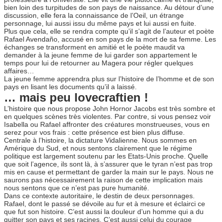
bien loin des turpitudes de son pays de naissance. Au détour d’une
discussion, elle fera la connaissance de l’Oeil, un étrange
personnage, lui aussi issu du même pays et lui aussi en fuite.
Plus que cela, elle se rendra compte qu’il s’agit de l’auteur et poète
Rafael Avendaño, accusé en son pays de la mort de sa femme. Les
échanges se transforment en amitié et le poète maudit va
demander à la jeune femme de lui garder son appartement le
temps pour lui de retourner au Magera pour régler quelques
affaires…
La jeune femme apprendra plus sur l’histoire de l’homme et de son
pays en lisant les documents qu’il a laissé.
… mais peu lovecraftien !
L’histoire que nous propose John Hornor Jacobs est très sombre et
en quelques scènes très violentes. Par contre, si vous pensez voir
Isabella ou Rafael affronter des créatures monstrueuses, vous en
serez pour vos frais : cette présence est bien plus diffuse.
Centrale à l’histoire, la dictature Vidalienne. Nous sommes en
Amérique du Sud, et nous sentons clairement que le régime
politique est largement soutenu par les Etats-Unis proche. Quelle
que soit l’agence, ils sont là, à s’assurer que le tyran n’est pas trop
mis en cause et permettant de garder la main sur le pays. Nous ne
saurons pas nécessairement la raison de cette implication mais
nous sentons que ce n’est pas pure humanité.
Dans ce contexte autoritaire, le destin de deux personnages.
Rafael, dont le passé se dévoile au fur et à mesure et éclairci ce
que fut son histoire. C’est aussi la douleur d’un homme qui a du
quitter son pays et ses racines. C’est aussi celui du courage