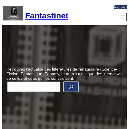
Aller
Contact
au
Fantastinet
contenu
Retrouvez l’actualité des littératures de l’imaginaire (Science-
Fiction, Fantastique, Fantasy, et autre) ainsi que des interviews
de celles et ceux qui les construisent.
R
e
c
h
e
r
c
h
e
r