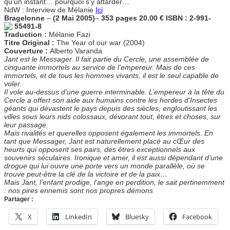
qu’un instant… pourquoi s’y attarder…
NdW : Interview de Mélanie
Ici
Bragelonne
–
(2 Mai 2005)
–
353 pages 20.00 € ISBN : 2-991-
55491-8
Traduction :
Mélanie Fazi
Titre Original :
The Year of our war (2004)
Couverture :
Alberto Varanda
Jant est le Messager. Il fait partie du Cercle, une assemblée de
cinquante immortels au service de l’empereur. Mais de ces
immortels, et de tous les hommes vivants, il est le seul capable de
voler.
Il vole au-dessus d’une guerre interminable. L’empereur à la tête du
Cercle a offert son aide aux humains contre les hordes d’Insectes
géants qui dévastent le pays depuis des siècles, engloutissant les
villes sous leurs nids colossaux, dévorant tout, êtres et choses, sur
leur passage.
Mais rivalités et querelles opposent également les immortels. En
tant que Messager, Jant est naturellement placé au cŒur des
heurts qui opposent ses pairs, des êtres exceptionnels aux
souvenirs séculaires. Ironique et amer, il est aussi dépendant d’une
drogue qui lui ouvre une porte vers un monde parallèle, où se
trouve peut-être la clé de la victoire et de la paix…
Mais Jant, l’enfant prodige, l’ange en perdition, le sait pertinemment
: nos pires ennemis sont nos propres démons
Partager :
X
LinkedIn
Bluesky
Facebook