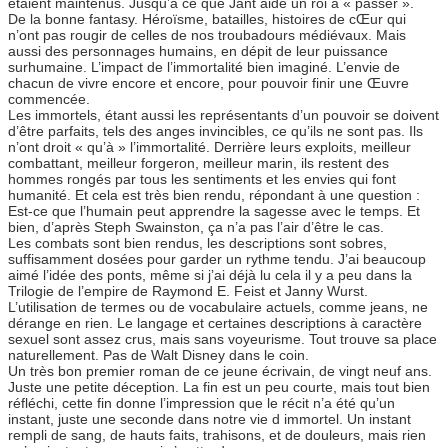
étaient maintenus. Jusqu’à ce que Jant aide un roi à « passer ».
De la bonne fantasy. Héroïsme, batailles, histoires de cŒur qui
n’ont pas rougir de celles de nos troubadours médiévaux. Mais
aussi des personnages humains, en dépit de leur puissance
surhumaine. L’impact de l’immortalité bien imaginé. L’envie de
chacun de vivre encore et encore, pour pouvoir finir une Œuvre
commencée.
Les immortels, étant aussi les représentants d’un pouvoir se doivent
d’être parfaits, tels des anges invincibles, ce qu’ils ne sont pas. Ils
n’ont droit « qu’à » l’immortalité. Derrière leurs exploits, meilleur
combattant, meilleur forgeron, meilleur marin, ils restent des
hommes rongés par tous les sentiments et les envies qui font
humanité. Et cela est très bien rendu, répondant à une question :
Est-ce que l’humain peut apprendre la sagesse avec le temps. Et
bien, d’après Steph Swainston, ça n’a pas l’air d’être le cas.
Les combats sont bien rendus, les descriptions sont sobres,
suffisamment dosées pour garder un rythme tendu. J’ai beaucoup
aimé l’idée des ponts, même si j’ai déjà lu cela il y a peu dans la
Trilogie de l’empire de Raymond E. Feist et Janny Wurst.
L’utilisation de termes ou de vocabulaire actuels, comme jeans, ne
dérange en rien. Le langage et certaines descriptions à caractère
sexuel sont assez crus, mais sans voyeurisme. Tout trouve sa place
naturellement. Pas de Walt Disney dans le coin.
Un très bon premier roman de ce jeune écrivain, de vingt neuf ans.
Juste une petite déception. La fin est un peu courte, mais tout bien
réfléchi, cette fin donne l’impression que le récit n’a été qu’un
instant, juste une seconde dans notre vie d immortel. Un instant
rempli de sang, de hauts faits, trahisons, et de douleurs, mais rien