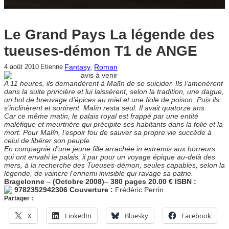
Le Grand Pays La légende des
tueuses-démon T1 de ANGE
Fantasy
, 
Roman
4 août 2010
Etienne
avis à venir
A 11 heures, ils demandèrent à Malïn de se suicider. Ils l’amenèrent
dans la suite princière et lui laissèrent, selon la tradition, une dague,
un bol de breuvage d’épices au miel et une fiole de poison. Puis ils
s’inclinèrent et sortirent. Malïn resta seul. Il avait quatorze ans.
Car ce même matin, le palais royal est frappé par une entité
maléfique et meurtrière qui précipite ses habitants dans la folie et la
mort. Pour Malïn, l’espoir fou de sauver sa propre vie succède à
celui de libérer son peuple.
En compagnie d’une jeune fille arrachée in extremis aux horreurs
qui ont envahi le palais, il par pour un voyage épique au-delà des
mers, à la recherche des Tueuses-démon, seules capables, selon la
légende, de vaincre l’ennemi invisible qui ravage sa patrie.
Bragelonne
–
(Octobre 2008)
–
380 pages
20.00 €
ISBN :
9782352942306
Couverture :
Frédéric Perrin
Partager :
X
LinkedIn
Bluesky
Facebook