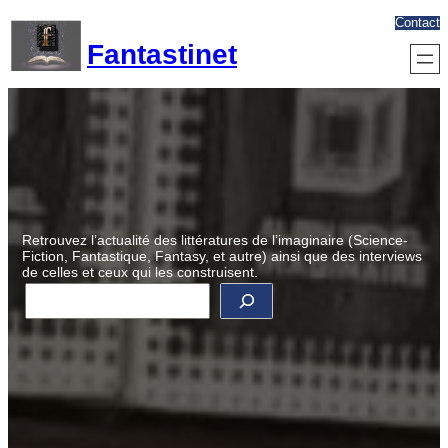
Aller
Contact
au
Fantastinet
contenu
Retrouvez l’actualité des littératures de l’imaginaire (Science-
Fiction, Fantastique, Fantasy, et autre) ainsi que des interviews
de celles et ceux qui les construisent.
R
e
c
h
e
r
c
h
e
r