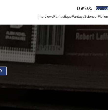
Facebook
Twitter
Instagram
Flux RSS
Contact
Interviews
Fantastique
Fantasy
Science-Fiction