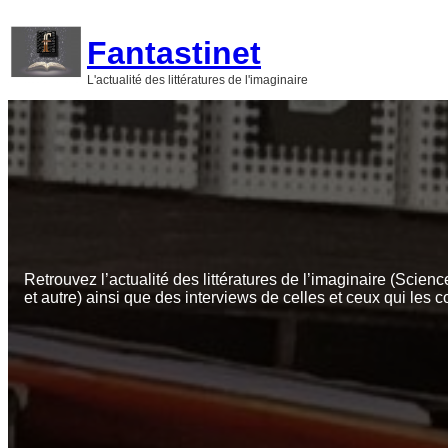
Aller
au
Fantastinet
contenu
L'actualité des littératures de l'imaginaire
Retrouvez l’actualité des littératures de l’imaginaire (Scienc
et autre) ainsi que des interviews de celles et ceux qui les c