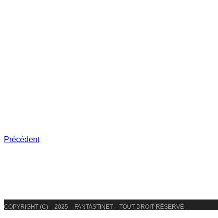
Précédent
COPYRIGHT (C) – 2025 – FANTASTINET – TOUT DROIT RÉSERVÉ