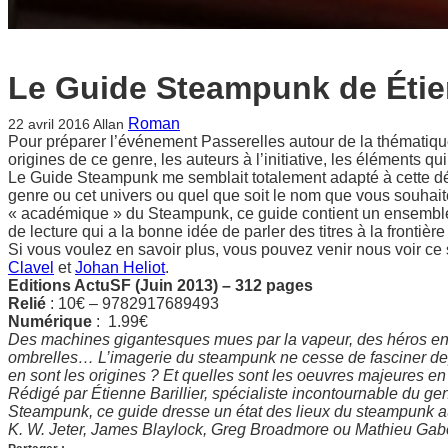
Le Guide Steampunk de Éti
Roman
22 avril 2016
Allan
Pour préparer l’événement Passerelles autour de la thématique
origines de ce genre, les auteurs à l’initiative, les éléments qu
Le Guide Steampunk me semblait totalement adapté à cette dé
genre ou cet univers ou quel que soit le nom que vous souhai
« académique » du Steampunk, ce guide contient un ensemble 
de lecture qui a la bonne idée de parler des titres à la frontièr
Si vous voulez en savoir plus, vous pouvez venir nous voir c
Clavel
et
Johan Heliot
.
Editions ActuSF (Juin 2013) – 312 pages
Relié
: 10€ – 9782917689493
Numérique
: 1.99€
Des machines gigantesques mues par la vapeur, des héros en 
ombrelles… L’imagerie du steampunk ne cesse de fasciner dep
en sont les origines ? Et quelles sont les oeuvres majeures e
Rédigé par Étienne Barillier, spécialiste incontournable du g
Steampunk, ce guide dresse un état des lieux du steampunk a
K. W. Jeter, James Blaylock, Greg Broadmore ou Mathieu Gabo