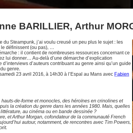
enne BARILLIER, Arthur MO
 du Steampunk, j’ai voulu creusé un peu plus le sujet : les
i le définissent (ou pas), …
marche : il contient de nombreuses ressources concernant ce
tez lui donner… Au-delà d’une démarche d’explication
d’interviews d’auteurs contribuant au genre ainsi qu’un guide
e du genre.
e samedi 23 avril 2016, à 14h30 à l’Espal au Mans avec
Fabien
hauts-de-forme et monocles, des héroïnes en crinolines et
uis la création du genre dans les années 1980. Mais, quelles
n littérature, au cinéma ou en bande dessinée ?
enre, et Arthur Morgan, cofondateur de la communauté French
ujourd’hui autour, notamment, de rencontres avec Tim Powers,
rit.