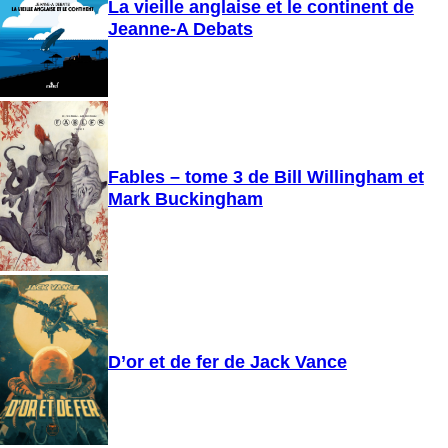
La vieille anglaise et le continent de
Jeanne-A Debats
Fables – tome 3 de Bill Willingham et
Mark Buckingham
D’or et de fer de Jack Vance