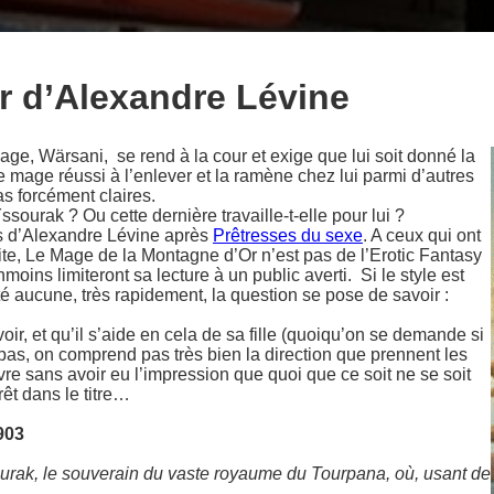
r d’Alexandre Lévine
ge, Wärsani, se rend à la cour et exige que lui soit donné la
age réussi à l’enlever et la ramène chez lui parmi d’autres
s forcément claires.
ssourak ? Ou cette dernière travaille-t-elle pour lui ?
s d’Alexandre Lévine après
Prêtresses du sexe
. A ceux qui ont
uite, Le Mage de la Montagne d’Or n’est pas de l’Erotic Fantasy
ns limiteront sa lecture à un public averti. Si le style est
lté aucune, très rapidement, la question se pose de savoir :
r, et qu’il s’aide en cela de sa fille (quoiqu’on se demande si
pas, on comprend pas très bien la direction que prennent les
vre sans avoir eu l’impression que quoi que ce soit ne se soit
rêt dans le titre…
903
rak, le souverain du vaste royaume du Tourpana, où, usant de