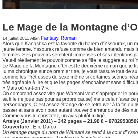
Le Mage de la Montagne d’O
Fantasy
, 
Roman
14 juillet 2011
Allan
Alors que Kanashka est la favorite du harem d’Yssourak, un ma
jeune femme. Yssourak refuse comme de bien entendu mais le m
femmes. Ses pouvoirs semblent immenses et ses intentions pa
Veut-il réellement le pouvoir comme sa fille le suggère au roi Y
Le Mage de la Montagne d’Or est le deuxième roman que je li
lu ma chronique sur ce premier titre, je vous rassure tout de s
comme les Prêtresses du sexe même si certaines scènes néanmoi
très agréable à lire et que les pages s’enchaînent sans difficu
« Mais où va-t-on ? ».
On comprend assez vite que Wärsani veut s’approprier le pouvoi
sa fille ne joue pas pour sa propre cause) mais cela n’avance 
personnages. C’est assez étrange de se retrouver à la fin du li
passer et sans avoir pour autant trouver d’erreur ou de désinté
Comme vous le constatez, un avis plutôt mitigé…
Artalys (Janvier 2011) – 342 pages – 21.90 € – 9782953856
Couverture :
Elie Darco
Un étrange mage du nom de Wärsani se rend à la cour d’Yssou
ses pouvoirs magiques, il enlève la favorite du roi.