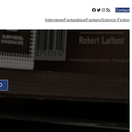
Facebook
Twitter
Instagram
Flux RSS
Contact
Interviews
Fantastique
Fantasy
Science-Fiction