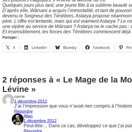
Quelques jours plus tard, une jeune fille à la sublime beauté se 
D’après elle, Wärsani a acquis l’immortalité, et tant de pouvoi
devenu le Seigneur des Ténèbres. Astarya propose néanmoins 
père. L’offre est tentante, mais qui est vraiment Astarya ? Le ro
une vipère au service de Wärsani ? Astarya ne le cache pas : c’e
Et insensiblement, les forces des Ténèbres commencent déjà à
Partager :
X
LinkedIn
Bluesky
Facebook
Pin
2 réponses à « Le Mage de la M
Lévine »
carrie
1 décembre 2012
J’ai l’impression que vous n’avait rien compris à l’histo
Répondre
Allan
1 décembre 2012
Peut-être… Dans ce cas, développez ce que j’ai pa
Répondre