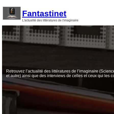
Aller
au
Fantastinet
contenu
L'actualité des littératures de l'imaginaire
Retrouvez l’actualité des littératures de l’imaginaire (Scienc
et autre) ainsi que des interviews de celles et ceux qui les c