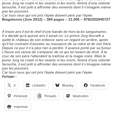
jeune Jorg ne craint ni les vivants ni les morts. Animé d’une volonté
farouche, il est prêt à affronter des ennemis dont il n’imagine même
pas les pouvoirs.
Car tous ceux qui ont pris l’épée doivent périr par l’épée.
Bragelonne (Juin 2012) – 384 pages – 21.00€ –
9782352945727
À treize ans il est le chef d’une bande de hors-la-loi sanguinaires.
Il a décidé qu’à quinze ans il serait roi. Le prince Jorg Ancrath a
quitté le château de son enfance sans un regard en arrière, après
qu’il fut contraint d’assister au massacre de sa mère et de son frère.
Depuis ce jour il n’a plus rien à perdre. Il avance porté par sa fureur.
L’heure est venue de s’emparer de ce qui lui revient de droit. À la
cour de son père l’attendent la traîtrise et la magie noire. Mais le
jeune Jorg ne craint ni les vivants ni les morts. Animé d’une volonté
farouche, il est prêt à affronter des ennemis dont il n’imagine même
pas les pouvoirs.
Car tous ceux qui ont pris l’épée doivent périr par l’épée.
Partager :
X
LinkedIn
Bluesky
Facebook
Pinterest
Threads
Mastodon
Imprimer