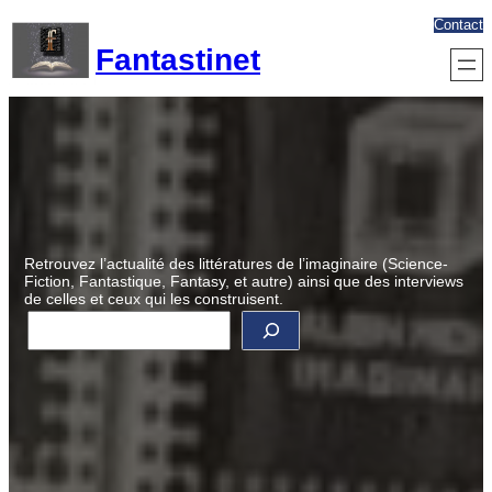
Aller
Contact
au
Fantastinet
contenu
Retrouvez l’actualité des littératures de l’imaginaire (Science-
Fiction, Fantastique, Fantasy, et autre) ainsi que des interviews
de celles et ceux qui les construisent.
R
e
c
h
e
r
c
h
e
r