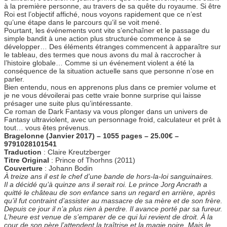
à la première personne, au travers de sa quête du royaume. Si être
Roi est l’objectif affiché, nous voyons rapidement que ce n’est
qu’une étape dans le parcours qu’il se voit mené.
Pourtant, les événements vont vite s’enchaîner et le passage du
simple bandit à une action plus structurée commence à se
développer… Des éléments étranges commencent à apparaître sur
le tableau, des termes que nous avons du mal à raccrocher à
l’histoire globale… Comme si un événement violent a été la
conséquence de la situation actuelle sans que personne n’ose en
parler.
Bien entendu, nous en apprenons plus dans ce premier volume et
je ne vous dévoilerai pas cette vraie bonne surprise qui laisse
présager une suite plus qu’intéressante.
Ce roman de Dark Fantasy va vous plonger dans un univers de
Fantasy ultraviolent, avec un personnage froid, calculateur et prêt à
tout… vous êtes prévenus.
Bragelonne (Janvier 2017) – 1055 pages – 25.00€ –
9791028101541
Traduction
: Claire Kreutzberger
Titre Original
: Prince of Thorhns (2011)
Couverture
: Johann Bodin
À treize ans il est le chef d’une bande de hors-la-loi sanguinaires.
Il a décidé qu’à quinze ans il serait roi. Le prince Jorg Ancrath a
quitté le château de son enfance sans un regard en arrière, après
qu’il fut contraint d’assister au massacre de sa mère et de son frère.
Depuis ce jour il n’a plus rien à perdre. Il avance porté par sa fureur.
L’heure est venue de s’emparer de ce qui lui revient de droit. À la
cour de son père l’attendent la traîtrise et la magie noire. Mais le