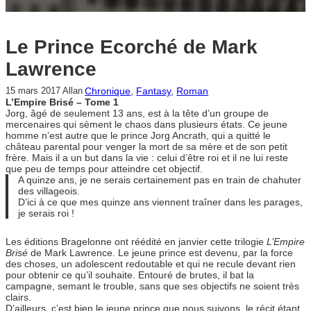
Le Prince Ecorché de Mark
Lawrence
Chronique
, 
Fantasy
, 
Roman
15 mars 2017
Allan
L’Empire Brisé – Tome 1
Jorg, âgé de seulement 13 ans, est à la tête d’un groupe de
mercenaires qui sèment le chaos dans plusieurs états. Ce jeune
homme n’est autre que le prince Jorg Ancrath, qui a quitté le
château parental pour venger la mort de sa mère et de son petit
frère. Mais il a un but dans la vie : celui d’être roi et il ne lui reste
que peu de temps pour atteindre cet objectif.
A quinze ans, je ne serais certainement pas en train de chahuter
des villageois.
D’ici à ce que mes quinze ans viennent traîner dans les parages,
je serais roi !
Les éditions Bragelonne ont réédité en janvier cette trilogie
L’Empire
Brisé
de Mark Lawrence. Le jeune prince est devenu, par la force
des choses, un adolescent redoutable et qui ne recule devant rien
pour obtenir ce qu’il souhaite. Entouré de brutes, il bat la
campagne, semant le trouble, sans que ses objectifs ne soient très
clairs.
D’ailleurs, c’est bien le jeune prince que nous suivons, le récit étant