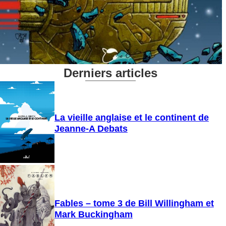
Derniers articles
La vieille anglaise et le continent de
Jeanne-A Debats
Fables – tome 3 de Bill Willingham et
Mark Buckingham