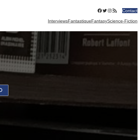
Facebook
Twitter
Instagram
Flux RSS
Contact
Interviews
Fantastique
Fantasy
Science-Fiction