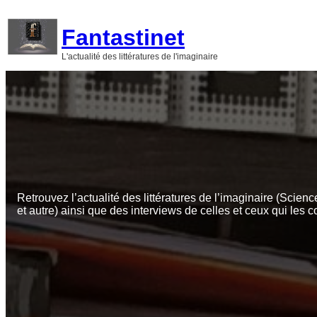
Aller
au
Fantastinet
contenu
L'actualité des littératures de l'imaginaire
Retrouvez l’actualité des littératures de l’imaginaire (Scienc
et autre) ainsi que des interviews de celles et ceux qui les c