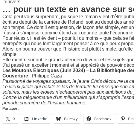
l’univers…
… pour un texte en avance sur 
Cela peut vous surprendre, puisque le roman vient d’être publi
écrit au début de la carrière de Roland, soit au début des anné
son temps. Ce dont il est question, de façon très simple, est un
réussi à s’imposer comme étend au coeur de toute l’économie et
Pour réussir, il est évident – pour lui du moins – que cela se fa
entrepôts qui nous font largement penser à ce que peux prop
Alors, on pourra trouver que l’histoire est plutôt simple, qu’el
simple.
Elle montre surtout le grand auteur en devenir et les sujets qui 
J’ai passé un excellent moment et ai apprécié de pouvoir déco
Les Moutons Electriques (Juin 2024) – La Bibliothèque de
Couverture
: Philippe Caza
Passionné de voyages spatiaux, le jeune Chris découvre la car
Le vieux pilote qui habite le tas de ferraille lui enseigne son 
solaires, mais les étoiles n’échapperont pas aux ambitions d
Contre la mégalomanie d’un milliardaire qui s’approprie l’espa
période charnière de l’histoire humaine.
Partager :
X
LinkedIn
Bluesky
Facebook
Pin