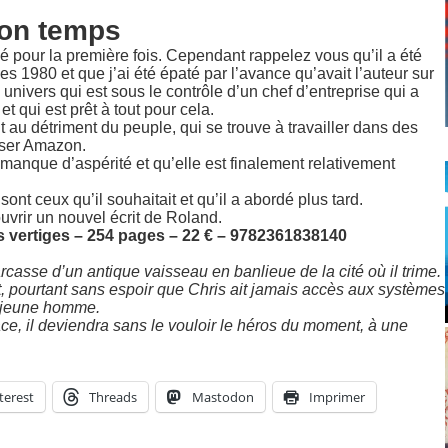
son temps
é pour la première fois. Cependant rappelez vous qu’il a été
es 1980 et que j’ai été épaté par l’avance qu’avait l’auteur sur
 univers qui est sous le contrôle d’un chef d’entreprise qui a
 qui est prêt à tout pour cela.
it au détriment du peuple, qui se trouve à travailler dans des
oser Amazon.
le manque d’aspérité et qu’elle est finalement relativement
sont ceux qu’il souhaitait et qu’il a abordé plus tard.
uvrir un nouvel écrit de Roland.
s vertiges – 254 pages – 22 € – 9782361838140
casse d’un antique vaisseau en banlieue de la cité où il trime.
art, pourtant sans espoir que Chris ait jamais accès aux systèmes
u jeune homme.
ce, il deviendra sans le vouloir le héros du moment, à une
terest
Threads
Mastodon
Imprimer