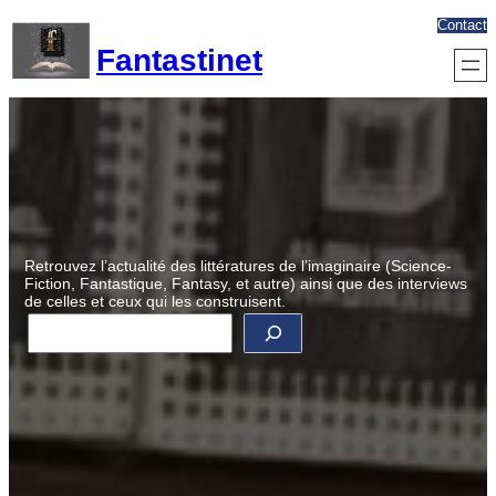
Aller
Contact
au
Fantastinet
contenu
Retrouvez l’actualité des littératures de l’imaginaire (Science-
Fiction, Fantastique, Fantasy, et autre) ainsi que des interviews
de celles et ceux qui les construisent.
R
e
c
h
e
r
c
h
e
r