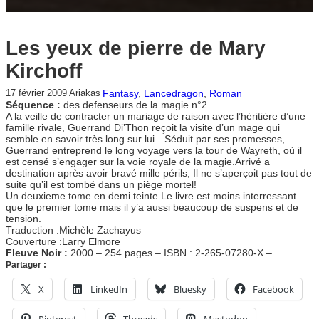
Les yeux de pierre de Mary
Kirchoff
Fantasy
, 
Lancedragon
, 
Roman
17 février 2009
Ariakas
Séquence :
des defenseurs de la magie n°2
A la veille de contracter un mariage de raison avec l’héritière d’une
famille rivale, Guerrand Di’Thon reçoit la visite d’un mage qui
semble en savoir très long sur lui…Séduit par ses promesses,
Guerrand entreprend le long voyage vers la tour de Wayreth, où il
est censé s’engager sur la voie royale de la magie.Arrivé a
destination après avoir bravé mille périls, Il ne s’aperçoit pas tout de
suite qu’il est tombé dans un piège mortel!
Un deuxieme tome en demi teinte.Le livre est moins interressant
que le premier tome mais il y’a aussi beaucoup de suspens et de
tension.
Traduction :Michèle Zachayus
Couverture :Larry Elmore
Fleuve Noir :
2000 – 254 pages – ISBN : 2-265-07280-X –
Partager :
X
LinkedIn
Bluesky
Facebook