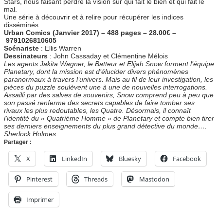
Stars, nous faisant perdre la vision sur qui fait le bien et qui fait le
mal.
Une série à découvrir et à relire pour récupérer les indices
disséminés…
Urban Comics (Janvier 2017) – 488 pages – 28.00€ –
9791026810605
Scénariste
: Ellis Warren
Dessinateurs
: John Cassaday et Clémentine Mélois
Les agents Jakita Wagner, le Batteur et Elijah Snow forment l’équipe
Planetary, dont la mission est d’élucider divers phénomènes
paranormaux à travers l’univers. Mais au fil de leur investigation, les
pièces du puzzle soulèvent une à une de nouvelles interrogations.
Assailli par des salves de souvenirs, Snow comprend peu à peu que
son passé renferme des secrets capables de faire tomber ses
rivaux les plus redoutables, les Quatre. Désormais, il connaît
l’identité du « Quatrième Homme » de Planetary et compte bien tirer
ses derniers enseignements du plus grand détective du monde….
Sherlock Holmes.
Partager :
X
LinkedIn
Bluesky
Facebook
Pinterest
Threads
Mastodon
Imprimer