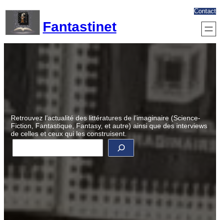
Aller
Contact
au
Fantastinet
contenu
Retrouvez l’actualité des littératures de l’imaginaire (Science-
Fiction, Fantastique, Fantasy, et autre) ainsi que des interviews
de celles et ceux qui les construisent.
R
e
c
h
e
r
c
h
e
r