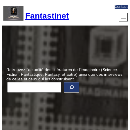
Aller
Contact
au
Fantastinet
contenu
Retrouvez l’actualité des littératures de l’imaginaire (Science-
Fiction, Fantastique, Fantasy, et autre) ainsi que des interviews
de celles et ceux qui les construisent.
R
e
c
h
e
r
c
h
e
r