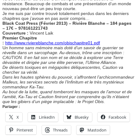
résistance. Beaucoup de combats et une présentation d’un monde
nouveau peut-être un peu trop courte.
Je me suis par contre trouvé totalement perdus dans les derniers
chapitres que j’avoue en pas avoir compris…
Black Coat Press (Février 2013) – Rivière Blanche – 184 pages
– 17€ – 978161221743
Couverture :
Vincent Laik
Premier Chapitre
:
http://www.riviereblanche.com/obischapitre01.pdf
U
n homme sans mémoire mais doté d’un savoir de guerrier se
réveille dans un sarcophage. Au-dessus, trône une inscription :
CAUTION. Il en fait son nom et se décide à explorer une Terre
dévastée et dirigée par une élite perverse, l’Ultime Alliance.
De déserts toxiques en mégapoles déliquescentes, Caution va
chercher sa vérité.
Dans les hautes sphères du pouvoir, s’affrontent l’archicommandeur
Malleus, les services secrets de l’Infinitum et le très mystérieux
commandeur Ka-Tau.
Au bout de la lutte, quand tomberont les masques de l’amour et de
l’amitié, Ka-Tau et Caution finiront par comprendre qu’ils n’étaient
que les gibiers d’un piège implacable : le Projet Obis.
Partager :
X
LinkedIn
Bluesky
Facebook
Pinterest
Threads
Mastodon