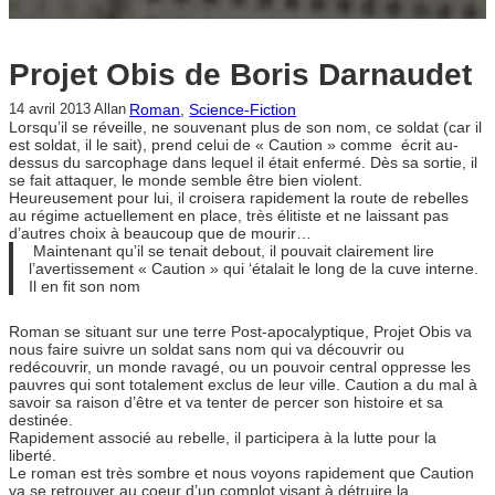
Projet Obis de Boris Darnaudet
Roman
, 
Science-Fiction
14 avril 2013
Allan
Lorsqu’il se réveille, ne souvenant plus de son nom, ce soldat (car il
est soldat, il le sait), prend celui de « Caution » comme écrit au-
dessus du sarcophage dans lequel il était enfermé. Dès sa sortie, il
se fait attaquer, le monde semble être bien violent.
Heureusement pour lui, il croisera rapidement la route de rebelles
au régime actuellement en place, très élitiste et ne laissant pas
d’autres choix à beaucoup que de mourir…
Maintenant qu’il se tenait debout, il pouvait clairement lire
l’avertissement « Caution » qui ‘étalait le long de la cuve interne.
Il en fit son nom
Roman se situant sur une terre Post-apocalyptique, Projet Obis va
nous faire suivre un soldat sans nom qui va découvrir ou
redécouvrir, un monde ravagé, ou un pouvoir central oppresse les
pauvres qui sont totalement exclus de leur ville. Caution a du mal à
savoir sa raison d’être et va tenter de percer son histoire et sa
destinée.
Rapidement associé au rebelle, il participera à la lutte pour la
liberté.
Le roman est très sombre et nous voyons rapidement que Caution
va se retrouver au coeur d’un complot visant à détruire la