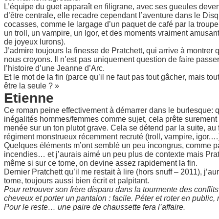
L’équipe du guet apparaît en filigrane, avec ses gueules deven
d’être centrale, elle recadre cependant l’aventure dans le 
cocasses, comme le largage d’un paquet de café par la troupe
un troll, un vampire, un Igor, et des moments vraiment amusants
de joyeux lurons).
J’admire toujours la finesse de Pratchett, qui arrive à montrer 
nous croyons. Il n’est pas uniquement question de faire passer 
l’histoire d’une Jeanne d’Arc.
Et le mot de la fin (parce qu’il ne faut pas tout gâcher, mais t
être la seule ? »
Etienne
Ce roman peine effectivement à démarrer dans le burlesque: qua
inégalités hommes/femmes comme sujet, cela prête surement u
menée sur un ton plutot grave. Cela se détend par la suite, a
régiment monstrueux récemment recruté (troll, vampire, igor,…)
Quelques éléments m’ont semblé un peu incongrus, comme par
incendies… et j’aurais aimé un peu plus de contexte mais Prat
même si sur ce tome, on devine assez rapidement la fin.
Dernier Pratchett qu’il me restait à lire (hors snuff – 2011), j
tome, toujours aussi bien écrit et palpitant.
Pour retrouver son frère disparu dans la tourmente des conflit
cheveux et porter un pantalon : facile. Péter et roter en pub
Pour le reste… une paire de chaussette fera l’affaire.