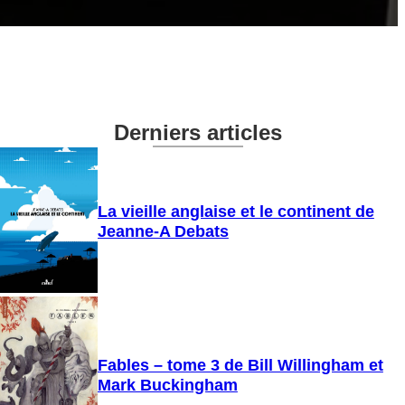
Derniers articles
La vieille anglaise et le continent de
Jeanne-A Debats
Fables – tome 3 de Bill Willingham et
Mark Buckingham