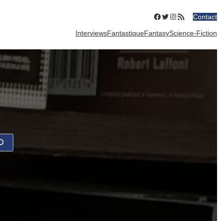
Facebook
Twitter
Instagram
Flux RSS
Contact
Interviews
Fantastique
Fantasy
Science-Fiction