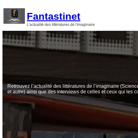
Aller
au
Fantastinet
contenu
L'actualité des littératures de l'imaginaire
Retrouvez l’actualité des littératures de l’imaginaire (Scienc
et autre) ainsi que des interviews de celles et ceux qui les c