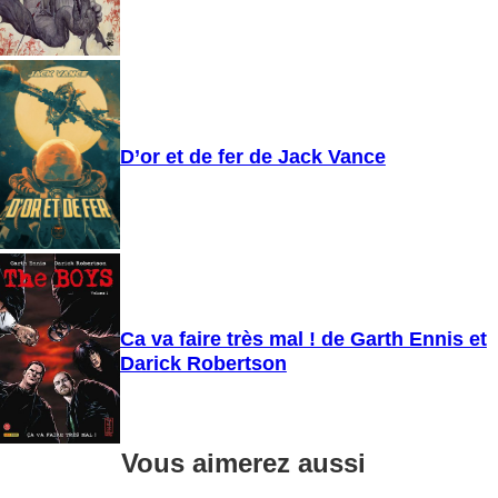
D’or et de fer de Jack Vance
Ca va faire très mal ! de Garth Ennis et
Darick Robertson
Vous aimerez aussi