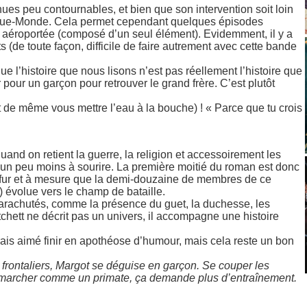
ues peu contournables, et bien que son intervention soit loin
Disque-Monde. Cela permet cependant quelques épisodes
 aéroportée (composé d’un seul élément). Evidemment, il y a
 (de toute façon, difficile de faire autrement avec cette bande
que l’histoire que nous lisons n’est pas réellement l’histoire que
pour un garçon pour retrouver le grand frère. C’est plutôt
out de même vous mettre l’eau à la bouche) ! « Parce que tu crois
nd on retient la guerre, la religion et accessoirement les
n peu moins à sourire. La première moitié du roman est donc
u fur et à mesure que la demi-douzaine de membres de ce
 évolue vers le champ de bataille.
achutés, comme la présence du guet, la duchesse, les
chett ne décrit pas un univers, il accompagne une histoire
’aurais aimé finir en apothéose d’humour, mais cela reste un bon
s frontaliers, Margot se déguise en garçon. Se couper les
lic, marcher comme un primate, ça demande plus d’entraînement.