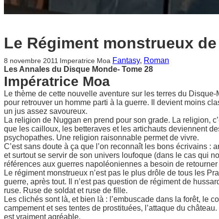
Le Régiment monstrueux de 
Fantasy
, 
Roman
8 novembre 2011
Imperatrice Moa
Les Annales du Disque Monde- Tome 28
Impératrice Moa
Le thème de cette nouvelle aventure sur les terres du Disque-M
pour retrouver un homme parti à la guerre. Il devient moins cla
un jus assez savoureux.
La religion de Nuggan en prend pour son grade. La religion, c’e
que les cailloux, les betteraves et les artichauts deviennent 
psychopathes. Une religion raisonnable permet de vivre.
C’est sans doute à ça que l’on reconnaît les bons écrivains : a
et surtout se servir de son univers loufoque (dans le cas qui
références aux guerres napoléoniennes a besoin de retourner 
Le régiment monstrueux n’est pas le plus drôle de tous les Prat
guerre, après tout. Il n’est pas question de régiment de hussard
ruse. Ruse de soldat et ruse de fille.
Les clichés sont là, et bien là : l’embuscade dans la forêt, le
campement et ses tentes de prostituées, l’attaque du château. 
est vraiment agréable.