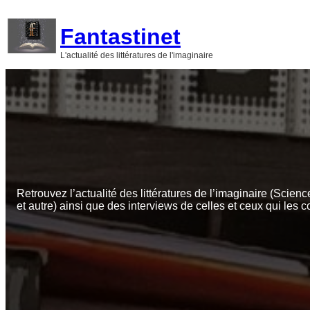
Aller
au
Fantastinet
contenu
L'actualité des littératures de l'imaginaire
Retrouvez l’actualité des littératures de l’imaginaire (Scienc
et autre) ainsi que des interviews de celles et ceux qui les c