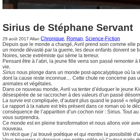
Sirius de Stéphane Servant
Chronique
, 
Roman
, 
Science-Fiction
29 août 2017
Allan
Depuis que le monde a changé, Avril prend soin comme elle pe
un monde dévasté par la guerre, les deux enfants doivent se bat
Noires, secte extrémiste qui sème la terreur.
Pensant être à l’abri, la jeune fille verra son passé remonter à 
vie.
Sirius
nous plonge dans un monde post-apocalyptique où la vie 
dont la cause reste inconnue… Cette chute ne concerne pas 
animales et végétales.
Dans ce nouveau monde, Avril va tenter d’éduquer le jeune Kid
désespérée de se raccrocher à des valeurs d’un passé désorm
La survie est compliquée, d’autant plus quand le passé « relig
Le rapport à la nature est très présent dans ce roman où le d
conséquence de l’apparition d’un cochon noir : Sirius. Tout au 
vous surprendra.
Ce monde est en pleine transformation et nous allons voir avec 
nouveau.
Un récit que j’ai trouvé poétique et qui montre la possibilité 
Vous trouverez ci-dessous une petite vidéo où l’auteur parle 