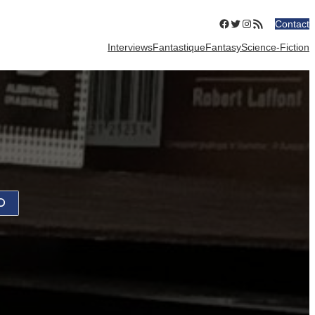
Facebook
Twitter
Instagram
Flux RSS
Contact
Interviews
Fantastique
Fantasy
Science-Fiction