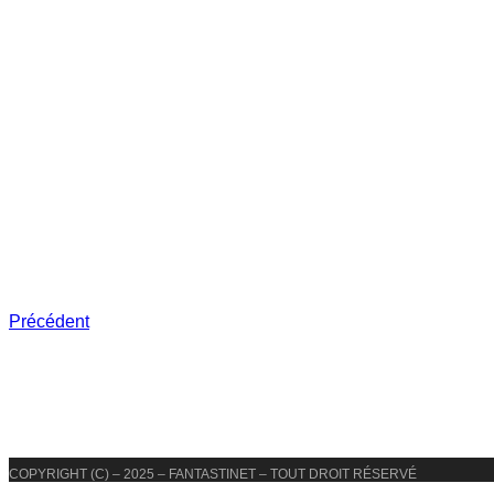
Précédent
COPYRIGHT (C) – 2025 – FANTASTINET – TOUT DROIT RÉSERVÉ