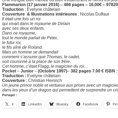
Flammarion (17 janvier 2016) – 466 pages – 16,00€ – 978
Traduction
: Evelyne châtelain
Couverture
& Illustrations intérieures
: Nicolas Duffaut
Il était une fois un roi
q
ui vivait dans le royaume de Delain
avec ses deux enfants.
Dans ce royaume,
tout le monde parlait de Peter,
le futur roi,
le fils aîné de Roland.
Mais un homme se demandait
comment s’assurer que Thomas, le cadet,
soit couronné à la place de son frère.
Cet homme, c’était Flagg, le magicien du roi…
Pocket
–
Junior
–
(Octobre 1997)
–
382 pages
7.00 €
ISBN :
Traduction :
Evelyne châtelain
C
ouverture :
Christian Heinrich
Un jeune prince noble et vertueux aux prises avec un magicie
dans les yeux d’un dragon qui permettent de surprendre un c
Partager :
X
LinkedIn
Bluesky
Facebook
Pin