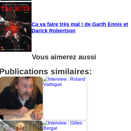
Ca va faire très mal ! de Garth Ennis et
Darick Robertson
Vous aimerez aussi
Publications similaires: