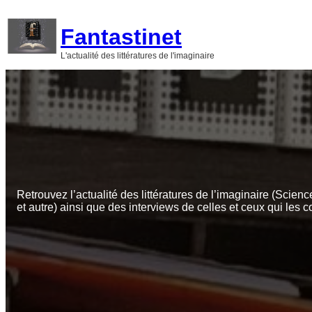
Aller
au
Fantastinet
contenu
L'actualité des littératures de l'imaginaire
Retrouvez l’actualité des littératures de l’imaginaire (Scienc
et autre) ainsi que des interviews de celles et ceux qui les c