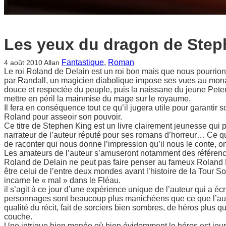
Les yeux du dragon de Step
Fantastique
, 
Roman
4 août 2010
Allan
Le roi Roland de Delain est un roi bon mais que nous pourrions 
par Randall, un magicien diabolique impose ses vues au mona
douce et respectée du peuple, puis la naissane du jeune Peter
mettre en péril la mainmise du mage sur le royaume.
Il fera en conséquence tout ce qu’il jugera utile pour garantir
Roland pour asseoir son pouvoir.
Ce titre de Stephen King est un livre clairement jeunesse qui p
narrateur de l’auteur réputé pour ses romans d’horreur… Ce qui 
de raconter qui nous donne l’impression qu’il nous le conte, 
Les amateurs de l’auteur s’amuseront notamment des référenc
Roland de Delain ne peut pas faire penser au fameux Roland
être celui de l’entre deux mondes avant l’histoire de la Tour 
incarne le « mal » dans le Fléau.
il s’agit à ce jour d’une expérience unique de l’auteur qui a éc
personnages sont beaucoup plus manichéens que ce que l’auteu
qualité du récit, fait de sorciers bien sombres, de héros plus 
couche.
Une intrigue bien menée où bien évidemment le héros est jeune e