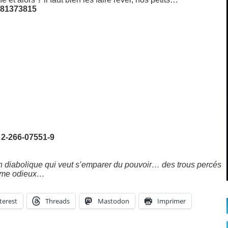
2081373815
 2-266-07551-9
n diabolique qui veut s’emparer du pouvoir… des trous percés
rime odieux…
terest
Threads
Mastodon
Imprimer