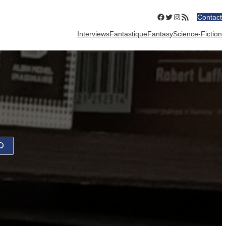
Facebook
Twitter
Instagram
Flux RSS
Contact
Interviews
Fantastique
Fantasy
Science-Fiction