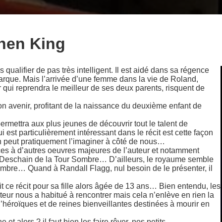
hen King
qualifier de pas très intelligent. Il est aidé dans sa régence
rque. Mais l’arrivée d’une femme dans la vie de Roland,
 qui reprendra le meilleur de ses deux parents, risquent de
 son avenir, profitant de la naissance du deuxième enfant de
ermettra aux plus jeunes de découvrir tout le talent de
est particulièrement intéressant dans le récit est cette façon
on peut pratiquement l’imaginer à côté de nous…
es à d’autres oeuvres majeures de l’auteur et notamment
 Deschain de la Tour Sombre… D’ailleurs, le royaume semble
Sombre… Quand à Randall Flagg, nul besoin de le présenter, il
rit ce récit pour sa fille alors âgée de 13 ans… Bien entendu, les
r nous a habitué à rencontrer mais cela n’enlève en rien la
qu’héroïques et de reines bienveillantes destinées à mourir en
t alors ? il faut bien les faire rêver, nos petits…