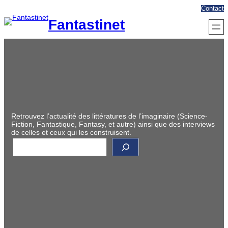
Aller
Contact
au
Fantastinet
contenu
Retrouvez l’actualité des littératures de l’imaginaire (Science-
Fiction, Fantastique, Fantasy, et autre) ainsi que des interviews
de celles et ceux qui les construisent.
R
e
c
h
e
r
c
h
e
r