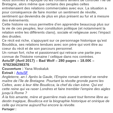
Nous sommes à l’époque où les romains tentent de contrôler l’île de
Bretagne, alors même que certains des peuples celtes
entretenaient des relations commerciales avec eux. La situation a
pour conséquence de faire monter un sentiment de révolte,
sentiment qui deviendra de plus en plus présent au fur et à mesure
des événements.
Cette histoire va nous permettre d’en apprendre beaucoup plus sur
la vie de ces peuples, leur constitution politique (et notamment la
relation entre les différents clans), sociale et religieuse avec l’impact
des druides.
Ce récit est riche, s’appuyant sur ce personnage historique qu’est
Bouddica, ses relations tendues avec son père qui vont être au
coeur du récit et de son parcours personnel.
Un roman fort, riche et passionnant qui retrace une partie peu
connue de l’histoire romaine / celtique dans nos contrées.
ActuSF (Avril 2017) – Bad Wolf – 280 pages – 18.00€ –
9782366298376
Couverture :
Yana Moskaluk
Extrait :
ActuSF
Angleterre, an I. Après la Gaule, l’Empire romain entend se rendre
maître de l’île de Bretagne. Pourtant la révolte gronde parmi les
Celtes, avec à leur tête Boudicca, la chef du clan icène. Qui est
cette reine qui va raser Londres et faire trembler l’empire des aigles
jusqu’à Rome ?
À la fois amante, mère et guerrière mais avant tout femme libre au
destin tragique, Boudicca est la biographie historique et onirique de
celle qui incarne aujourd’hui encore la révolte.
Partager :