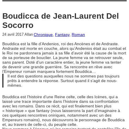
Boudicca de Jean-Laurent Del
Socorro
Chronique
, 
Fantasy
, 
Roman
24 avril 2017
Allan
Bouddica est la fille d’Andenios, roi des Ancènes et de Andraste.
Andraste est morte en couche, alors qu’Andenios était au combat et
le Roi ne pardonnera jamais à sa fille d’avoir été la cause de la mort
de sa porteuse de bouclier. La jeune femme va se retrouver seule,
sans parent. Doté d’un caractère entier, la jeune femme va tenter
de devenir une grande guerrière. Sa rencontre en rêve avec
l’Empereur romain marquera fortement Bouddica…
Il est des questions auxquelles nous ne sommes pas toujours
prêts à entendre la réponse. Surtout quand il s’agit de nous-
mêmes.
Bouddica est l’histoire d’une Reine celte, celle des Icènes, qui a
laissé une trace importante dans l’histoire dans sa confrontation
avec les romains. Dans ce récit, qui est finalement bien plus
« historique » que fantasy (nous laisserons la part d’imaginaire à
ces quelques rencontres oniriques, notamment avec un des
Empereurs romains), nous découvrons le personnage de Bouddica
et, au travers de celle-ci, du peuple celte.