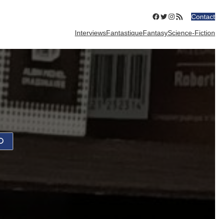
Facebook
Twitter
Instagram
Flux RSS
Contact
Interviews
Fantastique
Fantasy
Science-Fiction