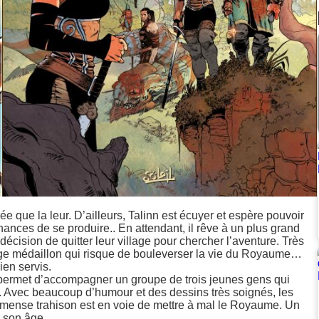
ée que la leur. D’ailleurs, Talinn est écuyer et espère pouvoir
hances de se produire.. En attendant, il rêve à un plus grand
a décision de quitter leur village pour chercher l’aventure. Très
trange médaillon qui risque de bouleverser la vie du Royaume…
ien servis.
s permet d’accompagner un groupe de trois jeunes gens qui
x. Avec beaucoup d’humour et des dessins très soignés, les
ense trahison est en voie de mettre à mal le Royaume. Un
r son âge.