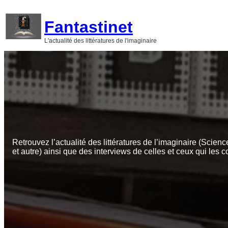
Aller
au
Fantastinet
contenu
L'actualité des littératures de l'imaginaire
Retrouvez l’actualité des littératures de l’imaginaire (Scienc
et autre) ainsi que des interviews de celles et ceux qui les c