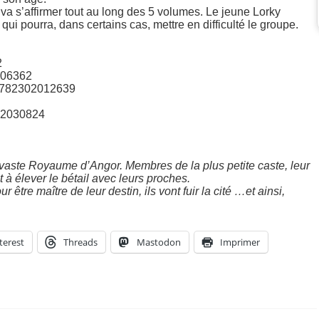
e va s’affirmer tout au long des 5 volumes. Le jeune Lorky
i pourra, dans certains cas, mettre en difficulté le groupe.
2
006362
– 9782302012639
302030824
u vaste Royaume d’Angor. Membres de la plus petite caste, leur
 et à élever le bétail avec leurs proches.
 être maître de leur destin, ils vont fuir la cité …et ainsi,
terest
Threads
Mastodon
Imprimer