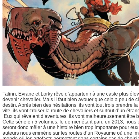
Talinn, Evrane et Lorky rêve d’appartenir à une caste plus élev
devenir chevalier. Mais il faut bien avouer que cela a peu de c
destin. Après bien des hésitations, ils vont tout trois prendre l
vite, ils vont croiser la route de chevaliers et surtout d’un é
Eux qui rêvaient d’aventures, ils vont malheureusement être b
Cette série en 5 volumes, le dernier étant paru en 2013, nou
seront donc mêler à une histoire bien trop importante pour eu
auteurs nous emmène sur les routes d’un Royaume où une imm
monde où les artefacts permettent dans certains cas de choisi