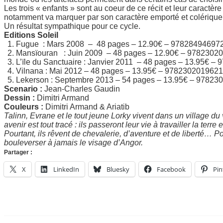
Les trois « enfants » sont au coeur de ce récit et leur caractèr
notamment va marquer par son caractère emporté et colérique qu
Un résultat sympathique pour ce cycle.
Editions Soleil
Fugue : Mars 2008 – 48 pages – 12.90€ – 97828494697
Mansïouran : Juin 2009 – 48 pages – 12.90€ – 9782302
L’ïle du Sanctuaire : Janvier 2011 – 48 pages – 13.95€ 
Vilnana : Mai 2012 – 48 pages – 13.95€ – 9782302019621
Lekerson : Septembre 2013 – 54 pages – 13.95€ – 9782
Scenario :
Jean-Charles Gaudin
Dessin :
Dimitri Armand
Couleurs :
Dimitri Armand & Ariatib
Talinn, Evrane et le tout jeune Lorky vivent dans un village d
avenir est tout tracé : ils passeront leur vie à travailler la terre
Pourtant, ils rêvent de chevalerie, d’aventure et de liberté… Pour
bouleverser à jamais le visage d’Angor.
Partager :
X
LinkedIn
Bluesky
Facebook
Pin