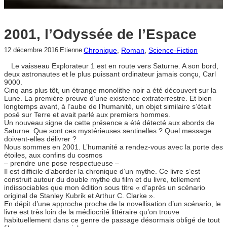
2001, l’Odyssée de l’Espace
Chronique
, 
Roman
, 
Science-Fiction
12 décembre 2016
Etienne
Le vaisseau Explorateur 1 est en route vers Saturne. A son bord,
deux astronautes et le plus puissant ordinateur jamais conçu, Carl
9000.
Cinq ans plus tôt, un étrange monolithe noir a été découvert sur la
Lune. La première preuve d’une existence extraterrestre. Et bien
longtemps avant, à l’aube de l’humanité, un objet similaire s’était
posé sur Terre et avait parlé aux premiers hommes.
Un nouveau signe de cette présence a été détecté aux abords de
Saturne. Que sont ces mystérieuses sentinelles ? Quel message
doivent-elles délivrer ?
Nous sommes en 2001. L’humanité a rendez-vous avec la porte des
étoiles, aux confins du cosmos
– prendre une pose respectueuse –
Il est difficile d’aborder la chronique d’un mythe. Ce livre s’est
construit autour du double mythe du film et du livre, tellement
indissociables que mon édition sous titre « d’après un scénario
original de Stanley Kubrik et Arthur C. Clarke ».
En dépit d’une approche proche de la novellisation d’un scénario, le
livre est très loin de la médiocrité littéraire qu’on trouve
habituellement dans ce genre de passage désormais obligé de tout