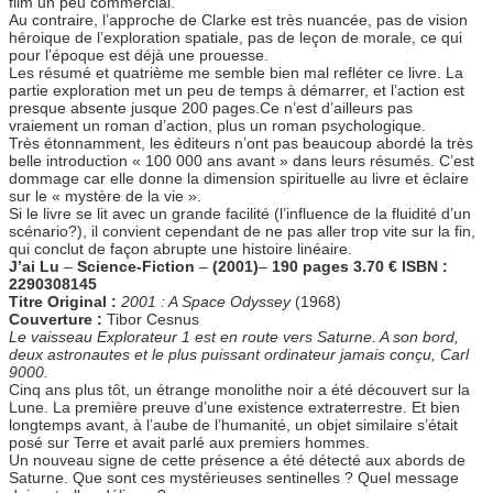
film un peu commercial.
Au contraire, l’approche de Clarke est très nuancée, pas de vision
héroique de l’exploration spatiale, pas de leçon de morale, ce qui
pour l’époque est déjà une prouesse.
Les résumé et quatrième me semble bien mal refléter ce livre. La
partie exploration met un peu de temps à démarrer, et l’action est
presque absente jusque 200 pages.Ce n’est d’ailleurs pas
vraiement un roman d’action, plus un roman psychologique.
Très étonnamment, les éditeurs n’ont pas beaucoup abordé la très
belle introduction « 100 000 ans avant » dans leurs résumés. C’est
dommage car elle donne la dimension spirituelle au livre et éclaire
sur le « mystère de la vie ».
Si le livre se lit avec un grande facilité (l’influence de la fluidité d’un
scénario?), il convient cependant de ne pas aller trop vite sur la fin,
qui conclut de façon abrupte une histoire linéaire.
J’ai Lu
–
Science-Fiction
–
(2001)
–
190 pages 3.70 € ISBN :
2290308145
Titre Original :
2001 : A Space Odyssey
(1968)
Couverture :
Tibor Cesnus
Le vaisseau Explorateur 1 est en route vers Saturne. A son bord,
deux astronautes et le plus puissant ordinateur jamais conçu, Carl
9000.
Cinq ans plus tôt, un étrange monolithe noir a été découvert sur la
Lune. La première preuve d’une existence extraterrestre. Et bien
longtemps avant, à l’aube de l’humanité, un objet similaire s’était
posé sur Terre et avait parlé aux premiers hommes.
Un nouveau signe de cette présence a été détecté aux abords de
Saturne. Que sont ces mystérieuses sentinelles ? Quel message