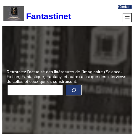
Aller
Contact
au
Fantastinet
contenu
Retrouvez l’actualité des littératures de l’imaginaire (Science-
Fiction, Fantastique, Fantasy, et autre) ainsi que des interviews
de celles et ceux qui les construisent.
R
e
c
h
e
r
c
h
e
r