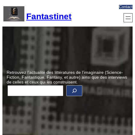
Aller
Contact
au
Fantastinet
contenu
Retrouvez l’actualité des littératures de l’imaginaire (Science-
Fiction, Fantastique, Fantasy, et autre) ainsi que des interviews
de celles et ceux qui les construisent.
R
e
c
h
e
r
c
h
e
r