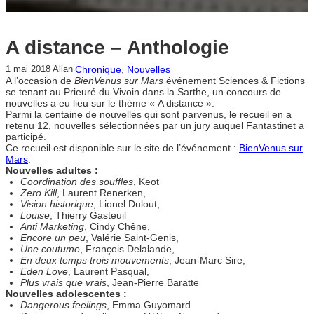
A distance – Anthologie
Chronique
, 
Nouvelles
1 mai 2018
Allan
A l’occasion de
BienVenus sur Mars
événement Sciences & Fictions
se tenant au Prieuré du Vivoin dans la Sarthe, un concours de
nouvelles a eu lieu sur le thème « A distance ».
Parmi la centaine de nouvelles qui sont parvenus, le recueil en a
retenu 12, nouvelles sélectionnées par un jury auquel Fantastinet a
participé.
Ce recueil est disponible sur le site de l’événement :
BienVenus sur
Mars
.
Nouvelles adultes :
Coordination des souffles
, Keot
Zero Kill
, Laurent Renerken,
Vision historique
, Lionel Dulout,
Louise
, Thierry Gasteuil
Anti Marketing
, Cindy Chêne,
Encore un peu
, Valérie Saint-Genis,
Une coutume
, François Delalande,
En deux temps trois mouvements
, Jean-Marc Sire,
Eden Love
, Laurent Pasqual,
Plus vrais que vrais
, Jean-Pierre Baratte
Nouvelles adolescentes :
Dangerous feelings
, Emma Guyomard