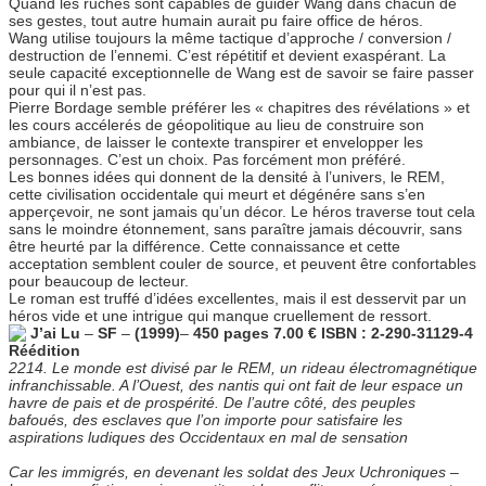
Quand les ruches sont capables de guider Wang dans chacun de
ses gestes, tout autre humain aurait pu faire office de héros.
Wang utilise toujours la même tactique d’approche / conversion /
destruction de l’ennemi. C’est répétitif et devient exaspérant. La
seule capacité exceptionnelle de Wang est de savoir se faire passer
pour qui il n’est pas.
Pierre Bordage semble préférer les « chapitres des révélations » et
les cours accélerés de géopolitique au lieu de construire son
ambiance, de laisser le contexte transpirer et envelopper les
personnages. C’est un choix. Pas forcément mon préféré.
Les bonnes idées qui donnent de la densité à l’univers, le REM,
cette civilisation occidentale qui meurt et dégénére sans s’en
apperçevoir, ne sont jamais qu’un décor. Le héros traverse tout cela
sans le moindre étonnement, sans paraître jamais découvrir, sans
être heurté par la différence. Cette connaissance et cette
acceptation semblent couler de source, et peuvent être confortables
pour beaucoup de lecteur.
Le roman est truffé d’idées excellentes, mais il est desservit par un
héros vide et une intrigue qui manque cruellement de ressort.
J’ai Lu
–
SF
–
(1999)
–
450 pages
7.00 €
ISBN : 2-290-31129-4
Réédition
2214. Le monde est divisé par le REM, un rideau électromagnétique
infranchissable. A l’Ouest, des nantis qui ont fait de leur espace un
havre de pais et de prospérité. De l’autre côté, des peuples
bafoués, des esclaves que l’on importe pour satisfaire les
aspirations ludiques des Occidentaux en mal de sensation
Car les immigrés, en devenant les soldat des Jeux Uchroniques –