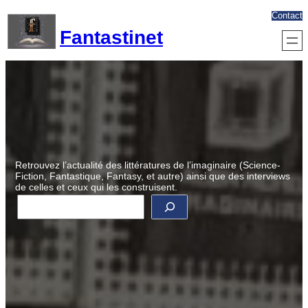
Aller
Contact
au
Fantastinet
contenu
Retrouvez l’actualité des littératures de l’imaginaire (Science-
Fiction, Fantastique, Fantasy, et autre) ainsi que des interviews
de celles et ceux qui les construisent.
R
e
c
h
e
r
c
h
e
r