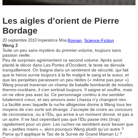
Les aigles d’orient de Pierre
Bordage
Roman
, 
Science-Fiction
20 septembre 2010
Imperatrice Moa
Wang 2
Suite un peu sans mystère du premier volume, toujours sans
passion réelle.
Peu de surprises agrémentent ce second volume. Après avoir
planté le décor dans Les Portes d’Occident, le texte se déroule
tranquillement. On baigne dans un sentiment de sécurité, qui fait
que le héros survie toujours à la fin malgré le sang et la sueur, et
que les peripéties paraissent un peu tièdes (« même pas peur »).
Wang pourait traverser un champ de bataille bombardé de missiles
thermo-nucléaire, il s’en sortirait toujours. Il saigne et souffre, mais
on ne vibre pas avec lui. Ce personnage continu à me sembler
totalement creux, et ses amours avec Lhassa n’y changent rien.
La facilité avec laquelle la ruche albigeoise donne à Wang tous les
moyens de s’en sortir est étrange. J’accepte de croire au concours
de circonstance, ou à l’Elu, qui arrive à un moment donné, et pas à
un autre. Il ne faut cependant pas que l’Elu passe très (trop)
rapidement pour un pion. Les ruches ne semblent avoir besoin que
de « petites mains », alors pourquoi Wang plutôt qu’un autre ?
Parce qu’il applique le Tao de la Survie de Grand Maman Li ?