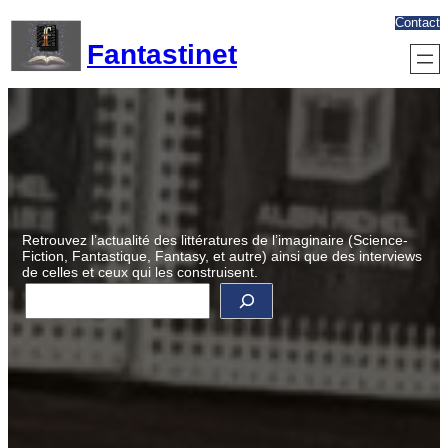
Aller
Contact
au
Fantastinet
contenu
Retrouvez l’actualité des littératures de l’imaginaire (Science-
Fiction, Fantastique, Fantasy, et autre) ainsi que des interviews
de celles et ceux qui les construisent.
R
e
c
h
e
r
c
h
e
r