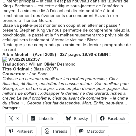
L’intérêt principal – et cela n’est pas nouveau dans les Œuvres de
King / Bachman – est cette critique sous-jacente de l’américain
moyen. La violence lié à l’alcool est directement liée à tout
l’enchaînement des évènements qui conduiront Blaze à s’en
prendre à l’héritier Gérard.
Blaze va petit-à-petit monter son coup et en alternant passé /
présent, Stephen King va nous permettre de comprendre mieux la
psychologie, le passé et la fin malheureusement trop prévisible de
celui qui sera finalement l’éternelle victime : Blaze.
Reste que je ne comprends pas vraiment le dernier paragraphe de
ce récit.
Albin Michel
–
(Avril 2008)
–
327 pages
19.90 €
ISBN :
9782226182357
Traduction :
William Olivier Desmond
Titre Original :
Blaze (2007)
Couverture :
Jae Song
Colosse au cerveau ramolli par les raclées paternelles, Clay
Blaisdell, dit Blaze, enchaîne les casses miteux. Son meilleur pote,
George, lui, est un vrai pro, avec un plan d’enfer pour gagner des
millions de dollars : kidnapper le dernier né des Gerard, riches à
crever. Le seul problème, c’est qu’avant de commettre » le crime
du siècle « , George s’est fait descendre. Mort. Enfin, peut-être…
Partager :
X
LinkedIn
Bluesky
Facebook
Pinterest
Threads
Mastodon