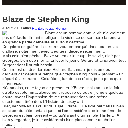
Blaze de Stephen King
Fantastique
, 
Roman
4 août 2010
Allan
Blaze est un homme dont la vie n’a vraiment
pas été facile. Enfant intelligent, la violence de son père le rendra
en grande partie demeuré et surtout déformé.
De galère en galère, il se retrouvera embarqué dans tout un tas
d’affaire, notamment avec Georges, décédé récemment.
Mais cela n’empêche : Blaze va tenter le coup de sa vie, aidé par
Georges, bien que mort… Enlever le jeune Gérard et ainsi avoir tout
l’argent dont il aurait besoin.
Ce titre est un des derniers Richard Bachman, je dis un des
derniers car depuis le temps que Stephen King nous « promet » un
départ à la retraire… Cela étant, fan de ces récits, je ne peux que
m’en réjouir.
Néanmoins, cette façon de présenter l’Œuvre, insistant sur le fait
qu’elle est été miraculeusement retrouvé ou autre, j’émets quelque
doute, ayant l’impression de me retrouver dans une scène
directement tirée de « L’Histoire de Lisey » ;).
Bref, venons-en au cŒur du sujet : Blaze… Ce livre peut aussi bien
se situer du côté fantastique – si l’on considère que le fantôme de
Georges est bien présent – ou qu’il s’agit d’un simple Thriller… A
bien y regarder, je le considèrerais bien plus comme un thriller
mais…