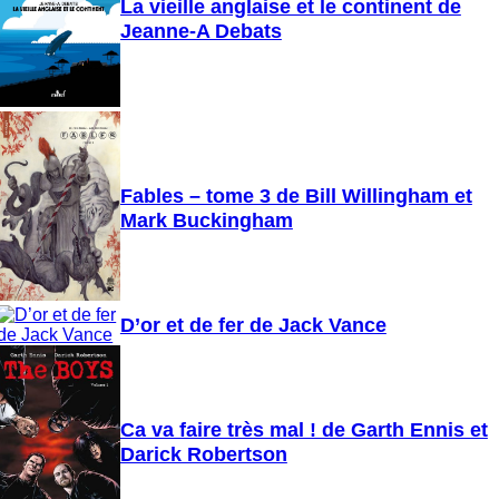
La vieille anglaise et le continent de
Jeanne-A Debats
Fables – tome 3 de Bill Willingham et
Mark Buckingham
D’or et de fer de Jack Vance
Ca va faire très mal ! de Garth Ennis et
Darick Robertson