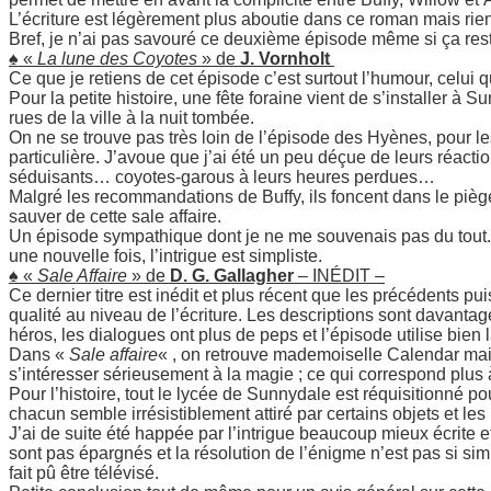
L’écriture est légèrement plus aboutie dans ce roman mais rien
Bref, je n’ai pas savouré ce deuxième épisode même si ça res
♠ «
La lune des Coyotes
» de
J. Vornholt
Ce que je retiens de cet épisode c’est surtout l’humour, celui qu
Pour la petite histoire, une fête foraine vient de s’installer à 
rues de la ville à la nuit tombée.
On ne se trouve pas très loin de l’épisode des Hyènes, pour le
particulière. J’avoue que j’ai été un peu déçue de leurs réact
séduisants… coyotes-garous à leurs heures perdues…
Malgré les recommandations de Buffy, ils foncent dans le piège
sauver de cette sale affaire.
Un épisode sympathique dont je ne me souvenais pas du tout. 
une nouvelle fois, l’intrigue est simpliste.
♠ «
Sale Affaire
» de
D. G. Gallagher
– INÉDIT –
Ce dernier titre est inédit et plus récent que les précédents pui
qualité au niveau de l’écriture. Les descriptions sont davantage
héros, les dialogues ont plus de peps et l’épisode utilise bien l
Dans «
Sale affaire
« , on retrouve mademoiselle Calendar mai
s’intéresser sérieusement à la magie ; ce qui correspond plus
Pour l’histoire, tout le lycée de Sunnydale est réquisitionné po
chacun semble irrésistiblement attiré par certains objets et 
J’ai de suite été happée par l’intrigue beaucoup mieux écrite
sont pas épargnés et la résolution de l’énigme n’est pas si simp
fait pû être télévisé.