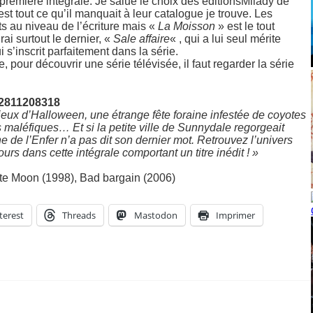
première intégrale. Je salue le choix des éditionsMilady de
’est tout ce qu’il manquait à leur catalogue je trouve. Les
 au niveau de l’écriture mais «
La Moisson
» est le tout
ai surtout le dernier, «
Sale affaire
« , qui a lui seul mérite
i s’inscrit parfaitement dans la série.
, pour découvrir une série télévisée, il faut regarder la série
82811208318
vieux d’Halloween, une étrange fête foraine infestée de coyotes
 maléfiques… Et si la petite ville de Sunnydale regorgeait
e de l’Enfer n’a pas dit son dernier mot. Retrouvez l’univers
rs dans cette intégrale comportant un titre inédit ! »
te Moon (1998), Bad bargain (2006)
terest
Threads
Mastodon
Imprimer