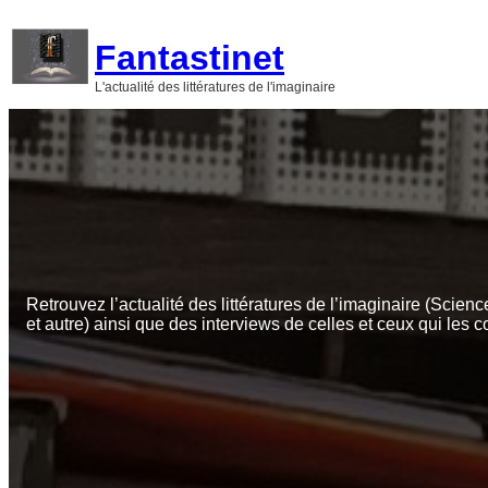
Aller
au
Fantastinet
contenu
L'actualité des littératures de l'imaginaire
Retrouvez l’actualité des littératures de l’imaginaire (Scienc
et autre) ainsi que des interviews de celles et ceux qui les c