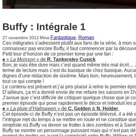
Buffy : Intégrale 1
Fantastique
, 
Roman
27 novembre 2012
Mina
Ces intégrales s’adressent plutôt aux fans de la série, à mon sens
connaissez pas encore Buffy, il faut commencer par la découvr
Petit tour d’horizon de ce premier tome par une fan :
♠ «
La Moisson
» de
R. Tankersley Cusick
Bon, je vais être dure mais c’est quand même très mal écrit… 
terme de lecture mais c’est du basique de chez basique. Aucu
dignes d’une rédaction de sixième. Mais bon, heureusement, les
tout ce qui compte !
Le contenu est présent et j’ai pris plaisir à relire le premier épis
D’ailleurs, ça m’a donné envie de me refaire les saisons en
J’avoue que c’est difficile de critiquer quelque chose que je c
premier épisode qui pose rapidement le décor et introduit les 
♠ «
La pluie d’Halloween
» de
C. Golden
&
N. Holder
Cet épisode-ci de Buffy n’est pas un épisode télévisé, il a été
l’intrigue met du temps à se mettre en route et ne constitue 
simpliste où Buffy va devoir se frotter à des zombies et à Samha
Buffy se montre un personnage puissant mais qui n’est pas dép
permet de mettre en avant la complicité entre Buffy, Willow et A