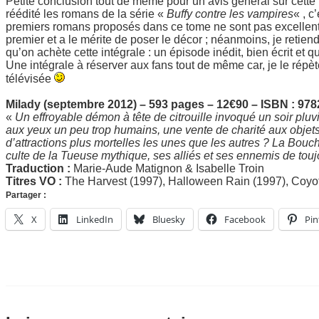
Petite conclusion tout de même pour un avis général sur cette 
réédité les romans de la série «
Buffy contre les vampires
« , c
premiers romans proposés dans ce tome ne sont pas excellents
premier et a le mérite de poser le décor ; néanmoins, je retiendr
qu’on achète cette intégrale : un épisode inédit, bien écrit et qu
Une intégrale à réserver aux fans tout de même car, je le répète
télévisée
Milady (septembre 2012) – 593 pages – 12€90 – ISBN : 97
«
Un effroyable démon à tête de citrouille invoqué un soir plu
aux yeux un peu trop humains, une vente de charité aux objets
d’attractions plus mortelles les unes que les autres ? La Bouch
culte de la Tueuse mythique, ses alliés et ses ennemis de toujou
Traduction :
Marie-Aude Matignon & Isabelle Troin
Titres VO :
The Harvest (1997), Halloween Rain (1997), Coyo
Partager :
X
LinkedIn
Bluesky
Facebook
Pin