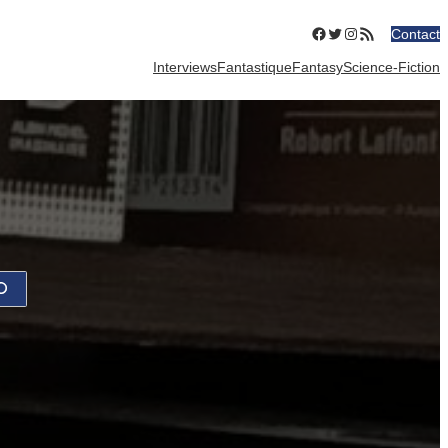
Facebook
Twitter
Instagram
Flux RSS
Contact
Interviews
Fantastique
Fantasy
Science-Fiction