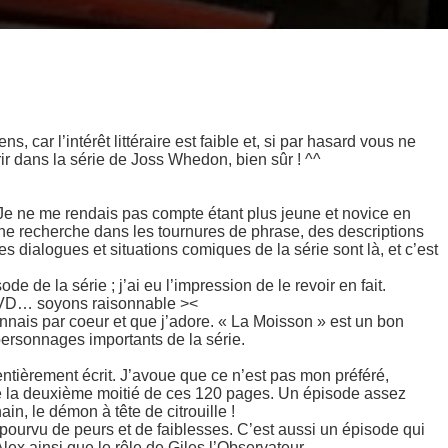
, car l’intérêt littéraire est faible et, si par hasard vous ne
ir dans la série de Joss Whedon, bien sûr ! ^^
Je ne me rendais pas compte étant plus jeune et novice en
ne recherche dans les tournures de phrase, des descriptions
 dialogues et situations comiques de la série sont là, et c’est
ode de la série ; j’ai eu l’impression de le revoir en fait.
 DVD… soyons raisonnable ><
onnais par coeur et que j’adore. « La Moisson » est un bon
personnages importants de la série.
 entièrement écrit. J’avoue que ce n’est pas mon préféré,
que la deuxième moitié de ces 120 pages. Un épisode assez
in, le démon à tête de citrouille !
ourvu de peurs et de faiblesses. C’est aussi un épisode qui
lex ainsi que le rôle de Giles,l’Observateur.