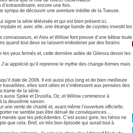
 d’extraordinaire, encore une fois.
te sympa de découvrir une aventure inédite de la Tueuse.
i signe la série télévisée et qui est bien présent ici.
Sunnydale et, avec elle, une étrange bande de coyotes investit les
s connaisseurs, et Alex et Willow font preuve d’une bêtise toute
ions quand tout deux se laissent embobiner par des forains
 les yeux fermés et, cette dernière aidée de Gilesva devoir les
J’ai apprécié qu’il reprenne le mythe des change-formes mais
squ’il date de 2006. Il est aussi plus long et de bien meilleure
 travaillées, elles sont utiles et s’intéressent aux pensées des
a trame de la série.
s aussi Spike et Drusilla, Oz, et Willow commence à
 à la deuxième saison.
ur une vente de charité et, avant même l’ouverture officielle,
les porter ne semble pas être dénué de conséquences…
 et menée que les précédentes. C’est assez gore, les héros ne
le que cela. Bref, un très bon épisode qui aurait tout à