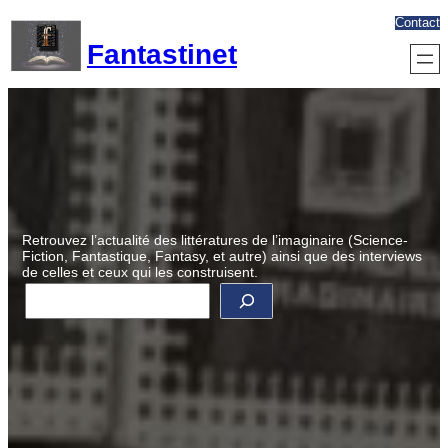
Aller
Contact
au
Fantastinet
contenu
Retrouvez l’actualité des littératures de l’imaginaire (Science-
Fiction, Fantastique, Fantasy, et autre) ainsi que des interviews
de celles et ceux qui les construisent.
R
e
c
h
e
r
c
h
e
r