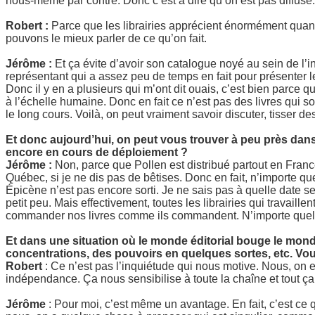
nous-même par contre. Donc c’est à dire qu’on est pas diffusé.
Robert :
Parce que les librairies apprécient énormément quand 
pouvons le mieux parler de ce qu’on fait.
Jérôme :
Et ça évite d’avoir son catalogue noyé au sein de l’i
représentant qui a assez peu de temps en fait pour présenter les 
Donc il y en a plusieurs qui m’ont dit ouais, c’est bien parce q
à l’échelle humaine. Donc en fait ce n’est pas des livres qui s
le long cours. Voilà, on peut vraiment savoir discuter, tisser des
Et donc aujourd’hui, on peut vous trouver à peu près dans 
encore en cours de déploiement ?
Jérôme :
Non, parce que Pollen est distribué partout en Franc
Québec, si je ne dis pas de bêtises. Donc en fait, n’importe qu
Épicène n’est pas encore sorti. Je ne sais pas à quelle date ser
petit peu. Mais effectivement, toutes les librairies qui travaill
commander nos livres comme ils commandent. N’importe quel a
Et dans une situation où le monde éditorial bouge le mo
concentrations, des pouvoirs en quelques sortes, etc. Vo
Robert
: Ce n’est pas l’inquiétude qui nous motive. Nous, on e
indépendance. Ça nous sensibilise à toute la chaîne et tout ça
Jérôme
: Pour moi, c’est même un avantage. En fait, c’est ce qu