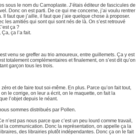
s sous le nom du Carnoplaste. J’étais éditeur de fascicules de
vel. Donc on est parti. De ce qui me concerne, j’ai voulu rentrer
 Il faut que j’aille, il faut que j’aie quelque chose à proposer.
avec les amitiés qui sont qui sont nés de là. On s’est retrouvé
C’est ça ?
a, ça l’a fait.
est venu se greffer au trio amoureux, entre guillemets. Ça y est
 est totalement complémentaires et finalement, on s’est dit qu’on
stant garçon tous les trois.
de zéro et de faire tout soi-même. En plus. Parce qu’on fait tout,
on le corrige, on leur a écrit, on le maquette, on fait la
rique l’objet depuis le néant.
e nous sommes distribués par Pollen.
. Ce n’est pas nous parce que c’est un peu lourd comme travail,
est la communication. Donc la représentation, on appelle ça la
ibraires, des librairies plutôt indépendantes. Donc ça on le fait