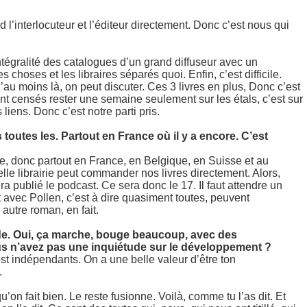
l’interlocuteur et l’éditeur directement. Donc c’est nous qui
ntégralité des catalogues d’un grand diffuseur avec un
choses et les libraires séparés quoi. Enfin, c’est difficile.
u’au moins là, on peut discuter. Ces 3 livres en plus, Donc c’est
ont censés rester une semaine seulement sur les étals, c’est sur
 liens. Donc c’est notre parti pris.
toutes les. Partout en France où il y a encore. C’est
e, donc partout en France, en Belgique, en Suisse et au
elle librairie peut commander nos livres directement. Alors,
a publié le podcast. Ce sera donc le 17. Il faut attendre un
ent avec Pollen, c’est à dire quasiment toutes, peuvent
utre roman, en fait.
nde. Oui, ça marche, bouge beaucoup, avec des
us n’avez pas une inquiétude sur le développement ?
st indépendants. On a une belle valeur d’être ton
.
’on fait bien. Le reste fusionne. Voilà, comme tu l’as dit. Et