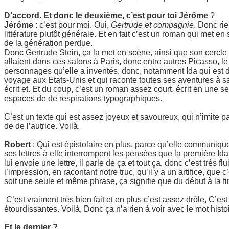
D’accord. Et donc le deuxième, c’est pour toi Jérôme
?
Jérôme
: c’est pour moi. Oui,
Gertrude et compagnie
. Donc rie
littérature plutôt générale. Et en fait c’est un roman qui met en
de la génération perdue.
Donc Gertrude Stein, ça la met en scène, ainsi que son cercle d’
allaient dans ces salons à Paris, donc entre autres Picasso, 
personnages qu’elle a inventés, donc, notamment Ida qui est do
voyage aux Etats-Unis et qui raconte toutes ses aventures à sa
écrit et. Et du coup, c’est un roman assez court, écrit en une s
espaces de de respirations typographiques.
C’est un texte qui est assez joyeux et savoureux, qui n’imite pas
de de l’autrice. Voilà.
Robert
: Qui est épistolaire en plus, parce qu’elle communiqu
ses lettres à elle interrompent les pensées que la première Id
lui envoie une lettre, il parle de ça et tout ça, donc c’est très fl
l’impression, en racontant notre truc, qu’il y a un artifice, que 
soit une seule et même phrase, ça signifie que du début à la fi
C’est vraiment très bien fait et en plus c’est assez drôle, C’est
étourdissantes. Voilà, Donc ça n’a rien à voir avec le mot histoi
Et le dernier ?