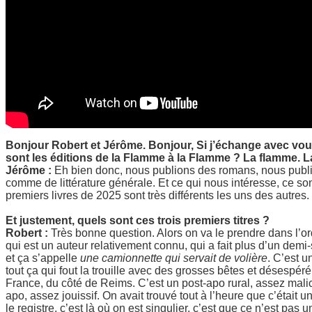
Bonjour Robert et Jérôme. Bonjour, Si j’échange avec vous
sont les éditions de la Flamme à la Flamme ? La flamme. L
Jérôme :
Eh bien donc, nous publions des romans, nous publi
comme de littérature générale. Et ce qui nous intéresse, ce sont
premiers livres de 2025 sont très différents les uns des autres. 
Et justement, quels sont ces trois premiers titres ?
Robert :
Très bonne question. Alors on va le prendre dans l’ord
qui est un auteur relativement connu, qui a fait plus d’un demi-s
et ça s’appelle
une camionnette qui servait de volière
. C’est u
tout ça qui fout la trouille avec des grosses bêtes et désespér
France, du côté de Reims. C’est un post-apo rural, assez malicieu
apo, assez jouissif. On avait trouvé tout à l’heure que c’était
le registre, c’est là où on est singulier, c’est que ce n’est pas