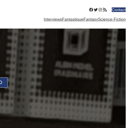
Facebook
Twitter
Instagram
Flux RSS
Contact
Interviews
Fantastique
Fantasy
Science-Fiction