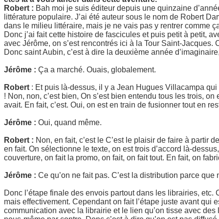
Robert :
Bah moi je suis éditeur depuis une quinzaine d’année
littérature populaire. J’ai été auteur sous le nom de Robert Dar
dans le milieu littéraire, mais je ne vais pas y rentrer comme ça.
Donc j’ai fait cette histoire de fascicules et puis petit à petit, 
avec Jérôme, on s’est rencontrés ici à la Tour Saint-Jacques. 
Donc saint Aubin, c’est à dire la deuxième année d’imaginaire, Ç
Jérôme :
Ça a marché. Ouais, globalement.
Robert
: Et puis là-dessus, il y a Jean Hugues Villacampa qui 
! Non, non, c’est bien, On s’est bien entendu tous les trois, on
avait. En fait, c’est. Oui, on est en train de fusionner tout en re
Jérôme :
Oui, quand même.
Robert :
Non, en fait, c’est le C’est le plaisir de faire à partir 
en fait. On sélectionne le texte, on est trois d’accord là-dessus, 
couverture, on fait la promo, on fait, on fait tout. En fait, on fab
Jérôme :
Ce qu’on ne fait pas. C’est la distribution parce qu
Donc l’étape finale des envois partout dans les librairies, etc
mais effectivement. Cependant on fait l’étape juste avant qui 
communication avec la librairie et le lien qu’on tisse avec des l