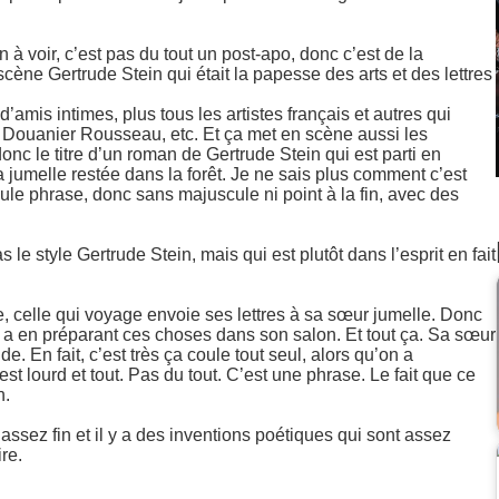
n à voir, c’est pas du tout un post-apo, donc c’est de la
 scène Gertrude Stein qui était la papesse des arts et des lettres
amis intimes, plus tous les artistes français et autres qui
le Douanier Rousseau, etc. Et ça met en scène aussi les
nc le titre d’un roman de Gertrude Stein qui est parti en
 jumelle restée dans la forêt. Je ne sais plus comment c’est
eule phrase, donc sans majuscule ni point à la fin, avec des
 le style Gertrude Stein, mais qui est plutôt dans l’esprit en fait
e, celle qui voyage envoie ses lettres à sa sœur jumelle. Donc
a a en préparant ces choses dans son salon. Et tout ça. Sa sœur
uide. En fait, c’est très ça coule tout seul, alors qu’on a
c’est lourd et tout. Pas du tout. C’est une phrase. Le fait que ce
n.
 assez fin et il y a des inventions poétiques qui sont assez
re.