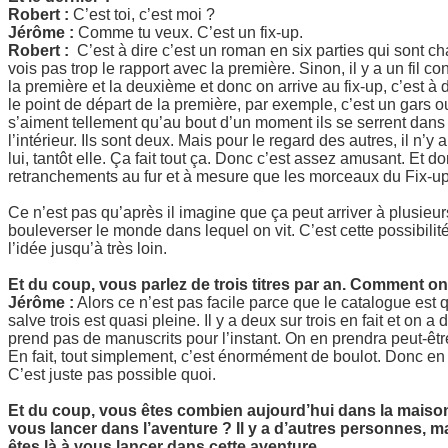
Robert :
C’est toi, c’est moi ?
Jérôme :
Comme tu veux. C’est un fix-up.
Robert :
C’est à dire c’est un roman en six parties qui sont ch
vois pas trop le rapport avec la première. Sinon, il y a un fil c
la première et la deuxième et donc on arrive au fix-up, c’est à
le point de départ de la première, par exemple, c’est un gars ou
s’aiment tellement qu’au bout d’un moment ils se serrent dans le
l’intérieur. Ils sont deux. Mais pour le regard des autres, il n’y
lui, tantôt elle. Ça fait tout ça. Donc c’est assez amusant. Et 
retranchements au fur et à mesure que les morceaux du Fix-up 
Ce n’est pas qu’après il imagine que ça peut arriver à plusie
bouleverser le monde dans lequel on vit. C’est cette possibilit
l’idée jusqu’à très loin.
Et du coup, vous parlez de trois titres par an. Comment o
Jérôme :
Alors ce n’est pas facile parce que le catalogue est 
salve trois est quasi pleine. Il y a deux sur trois en fait et on 
prend pas de manuscrits pour l’instant. On en prendra peut-êtr
En fait, tout simplement, c’est énormément de boulot. Donc en fa
C’est juste pas possible quoi.
Et du coup, vous êtes combien aujourd’hui dans la maison 
vous lancer dans l’aventure ? Il y a d’autres personnes, m
êtes là à vous lancer dans cette aventure.