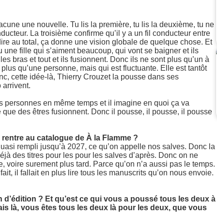
acune une nouvelle. Tu lis la première, tu lis la deuxième, tu ne
onducteur. La troisième confirme qu’il y a un fil conducteur entre
 dire au total, ça donne une vision globale de quelque chose. Et
 une fille qui s’aiment beaucoup, qui vont se baigner et ils
s bras et tout et ils fusionnent. Donc ils ne sont plus qu’un à
 a plus qu’une personne, mais qui est fluctuante. Elle est tantôt
donc, cette idée-là, Thierry Crouzet la pousse dans ses
arrivent.
urs personnes en même temps et il imagine en quoi ça va
é que des êtres fusionnent. Donc il pousse, il pousse, il pousse
n rentre au catalogue de À la Flamme ?
quasi rempli jusqu’à 2027, ce qu’on appelle nos salves. Donc la
a déjà des titres pour les pour les salves d’après. Donc on ne
e, voire surement plus tard. Parce qu’on n’a aussi pas le temps.
it, il fallait en plus lire tous les manuscrits qu’on nous envoie.
d’édition ? Et qu’est ce qui vous a poussé tous les deux à
ais là, vous êtes tous les deux là pour les deux, que vous