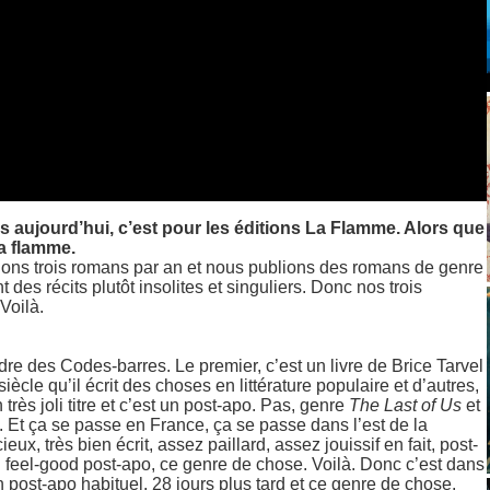
 aujourd’hui, c’est pour les éditions La Flamme. Alors que
a flamme.
ons trois romans par an et nous publions des romans de genre
 des récits plutôt insolites et singuliers. Donc nos trois
Voilà.
re des Codes-barres. Le premier, c’est un livre de Brice Tarvel
iècle qu’il écrit des choses en littérature populaire et d’autres,
n très joli titre et c’est un post-apo. Pas, genre
The Last of Us
et
é. Et ça se passe en France, ça se passe dans l’est de la
x, très bien écrit, assez paillard, assez jouissif en fait, post-
 un feel-good post-apo, ce genre de chose. Voilà. Donc c’est dans
 un post-apo habituel. 28 jours plus tard et ce genre de chose.