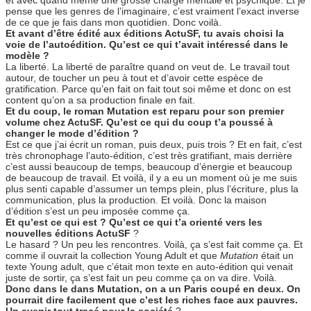
et avec quand même une grosse charge mentale et psychique. Et je
pense que les genres de l’imaginaire, c’est vraiment l’exact inverse
de ce que je fais dans mon quotidien. Donc voilà.
Et avant d’être édité aux éditions ActuSF, tu avais choisi la
voie de l’autoédition. Qu’est ce qui t’avait intéressé dans le
modèle ?
La liberté. La liberté de paraître quand on veut de. Le travail tout
autour, de toucher un peu à tout et d’avoir cette espèce de
gratification. Parce qu’en fait on fait tout soi même et donc on est
content qu’on a sa production finale en fait.
Et du coup, le roman Mutation est reparu pour son premier
volume chez ActuSF. Qu’est ce qui du coup t’a poussé à
changer le mode d’édition ?
Est ce que j’ai écrit un roman, puis deux, puis trois ? Et en fait, c’est
très chronophage l’auto-édition, c’est très gratifiant, mais derrière
c’est aussi beaucoup de temps, beaucoup d’énergie et beaucoup
de beaucoup de travail. Et voilà, il y a eu un moment où je me suis
plus senti capable d’assumer un temps plein, plus l’écriture, plus la
communication, plus la production. Et voilà. Donc la maison
d’édition s’est un peu imposée comme ça.
Et qu’est ce qui est ? Qu’est ce qui t’a orienté vers les
nouvelles éditions ActuSF
?
Le hasard ? Un peu les rencontres. Voilà, ça s’est fait comme ça. Et
comme il ouvrait la collection Young Adult et que
Mutation
était un
texte Young adult, que c’était mon texte en auto-édition qui venait
juste de sortir, ça s’est fait un peu comme ça on va dire. Voilà.
Donc dans le dans Mutation, on a un Paris coupé en deux. On
pourrait dire facilement que c’est les riches face aux pauvres.