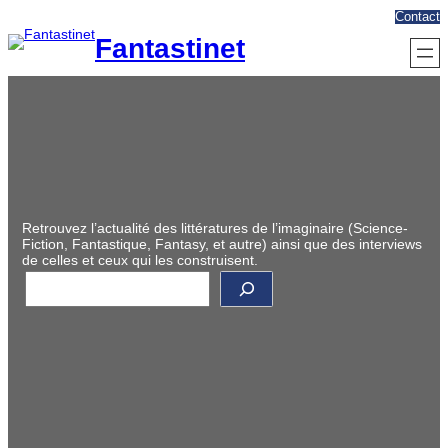
Aller
Contact
au
Fantastinet
contenu
Retrouvez l’actualité des littératures de l’imaginaire (Science-
Fiction, Fantastique, Fantasy, et autre) ainsi que des interviews
de celles et ceux qui les construisent.
R
e
c
h
e
r
c
h
e
r