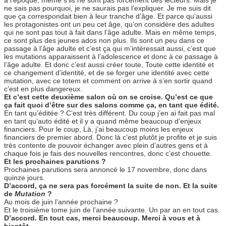
à l’époque, même s’ils ne sont pas forcément des lecteurs. Mais je
ne sais pas pourquoi, je ne saurais pas l’expliquer. Je me suis dit
que ça correspondait bien à leur tranche d’âge. Et parce qu’aussi
les protagonistes ont un peu cet âge, qu’on considère des adultes
qui ne sont pas tout à fait dans l’âge adulte. Mais en même temps,
ce sont plus des jeunes ados non plus. Ils sont un peu dans ce
passage à l’âge adulte et c’est ça qui m’intéressait aussi, c’est que
les mutations apparaissent à l’adolescence et donc à ce passage à
l’âge adulte. Et donc c’est aussi créer toute, Toute cette identité et
ce changement d’identité, et de se forger une identité avec cette
mutation, avec ce totem et comment on arrive à s’en sortir quand
c’est en plus dangereux.
Et c’est cette deuxième salon où on se croise. Qu’est ce que
ça fait quoi d’être sur des salons comme ça, en tant que édité.
En tant qu’éditée ? C’est très différent. Du coup j’en ai fait pas mal
en tant qu’auto édité et il y a quand même beaucoup d’enjeux
financiers. Pour le coup, Là, j’ai beaucoup moins les enjeux
financiers de premier abord. Donc là c’est plutôt je profite et je suis
très contente de pouvoir échanger avec plein d’autres gens et à
chaque fois je fais des nouvelles rencontres, donc c’est chouette.
Et les prochaines parutions ?
Prochaines parutions sera annoncé le 17 novembre, donc dans
quinze jours.
D’accord, ça ne sera pas forcément la suite de non. Et la suite
de
Mutation
?
Au mois de juin l’année prochaine ?
Et le troisième tome juin de l’année suivante. Un par an en tout cas.
D’accord. En tout cas, merci beaucoup. Merci à vous et à