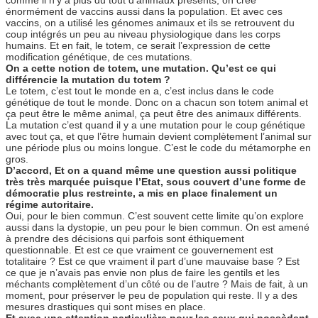
comme il n’y a plus du tout d’animaux présents, on crée
énormément de vaccins aussi dans la population. Et avec ces
vaccins, on a utilisé les génomes animaux et ils se retrouvent du
coup intégrés un peu au niveau physiologique dans les corps
humains. Et en fait, le totem, ce serait l’expression de cette
modification génétique, de ces mutations.
On a cette notion de totem, une mutation. Qu’est ce qui
différencie la mutation du totem ?
Le totem, c’est tout le monde en a, c’est inclus dans le code
génétique de tout le monde. Donc on a chacun son totem animal et
ça peut être le même animal, ça peut être des animaux différents.
La mutation c’est quand il y a une mutation pour le coup génétique
avec tout ça, et que l’être humain devient complètement l’animal sur
une période plus ou moins longue. C’est le code du métamorphe en
gros.
D’accord, Et on a quand même une question aussi politique
très très marquée puisque l’Etat, sous couvert d’une forme de
démocratie plus restreinte, a mis en place finalement un
régime autoritaire.
Oui, pour le bien commun. C’est souvent cette limite qu’on explore
aussi dans la dystopie, un peu pour le bien commun. On est amené
à prendre des décisions qui parfois sont éthiquement
questionnable. Et est ce que vraiment ce gouvernement est
totalitaire ? Est ce que vraiment il part d’une mauvaise base ? Est
ce que je n’avais pas envie non plus de faire les gentils et les
méchants complètement d’un côté ou de l’autre ? Mais de fait, à un
moment, pour préserver le peu de population qui reste. Il y a des
mesures drastiques qui sont mises en place.