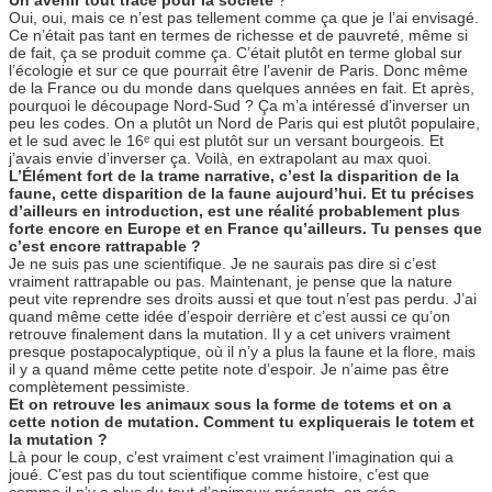
Un avenir tout tracé pour la société
?
Oui, oui, mais ce n’est pas tellement comme ça que je l’ai envisagé.
Ce n’était pas tant en termes de richesse et de pauvreté, même si
de fait, ça se produit comme ça. C’était plutôt en terme global sur
l’écologie et sur ce que pourrait être l’avenir de Paris. Donc même
de la France ou du monde dans quelques années en fait. Et après,
pourquoi le découpage Nord-Sud ? Ça m’a intéressé d’inverser un
peu les codes. On a plutôt un Nord de Paris qui est plutôt populaire,
et le sud avec le 16ᵉ qui est plutôt sur un versant bourgeois. Et
j’avais envie d’inverser ça. Voilà, en extrapolant au max quoi.
L’Élément fort de la trame narrative, c’est la disparition de la
faune, cette disparition de la faune aujourd’hui. Et tu précises
d’ailleurs en introduction, est une réalité probablement plus
forte encore en Europe et en France qu’ailleurs. Tu penses que
c’est encore rattrapable ?
Je ne suis pas une scientifique. Je ne saurais pas dire si c’est
vraiment rattrapable ou pas. Maintenant, je pense que la nature
peut vite reprendre ses droits aussi et que tout n’est pas perdu. J’ai
quand même cette idée d’espoir derrière et c’est aussi ce qu’on
retrouve finalement dans la mutation. Il y a cet univers vraiment
presque postapocalyptique, où il n’y a plus la faune et la flore, mais
il y a quand même cette petite note d’espoir. Je n’aime pas être
complètement pessimiste.
Et on retrouve les animaux sous la forme de totems et on a
cette notion de mutation. Comment tu expliquerais le totem et
la mutation ?
Là pour le coup, c’est vraiment c’est vraiment l’imagination qui a
joué. C’est pas du tout scientifique comme histoire, c’est que