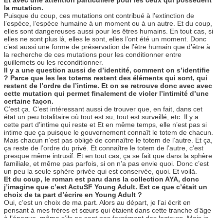
Et avec une attention particulière pour les ceux qui possèdent
la mutation.
Puisque du coup, ces mutations ont contribué à l’extinction de
l’espèce, l’espèce humaine à un moment ou à un autre. Et du coup,
elles sont dangereuses aussi pour les êtres humains. En tout cas, si
elles ne sont plus là, elles le sont, elles l’ont été un moment. Donc
c’est aussi une forme de préservation de l’être humain que d’être à
la recherche de ces mutations pour les conditionner entre
guillemets ou les reconditionner.
Il y a une question aussi de d’identité, comment on s’identifie
? Parce que les les totems restent des éléments qui sont, qui
restent de l’ordre de l’intime. Et on se retrouve donc avec avec
cette mutation qui permet finalement de violer l’intimité d’une
certaine façon.
C’est ça. C’est intéressant aussi de trouver que, en fait, dans cet
état un peu totalitaire où tout est su, tout est surveillé, etc. Il y a
cette part d’intime qui reste et Et en même temps, elle n’est pas si
intime que ça puisque le gouvernement connaît le totem de chacun.
Mais chacun n’est pas obligé de connaître le totem de l’autre. Et ça,
ça reste de l’ordre du privé. Et connaître le totem de l’autre, c’est
presque même intrusif. Et en tout cas, ça se fait que dans la sphère
familiale, et même pas parfois, si on n’a pas envie quoi. Donc c’est
un peu la seule sphère privée qui est conservée, quoi. Et voilà.
Et du coup, le roman est paru dans la collection AYA, donc
j’imagine que c’est ActuSF Young Adult. Est ce que c’était un
choix de ta part d’écrire en Young Adult ?
Oui, c’est un choix de ma part. Alors au départ, je l’ai écrit en
pensant à mes frères et sœurs qui étaient dans cette tranche d’âge