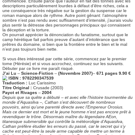
commencée. Ensuite parce que l’auteur en fait des tonnes avec les
descriptions particulièrement lourdes à défaut d’être riches, cela a
une conséquence très négative sur la gestion du suspense car le
roman manque alors de rythme. Autre point gênant: l’atmosphère
sombre n’est pas rendu avec suffisamment d’intensité, j’aurais voulu
plus sentir la détresse des personnages principaux qui connaissent
la déception et la torture.
On pourrait apprécier la dénonciation du fanatisme, surtout que le
camp hérétique fait parfois preuve d’autant d’intolérance que les
prêtres du domaine, si bien que la frontière entre le bien et le mal
n’est pas toujours bien nette.
Si vous êtes intéressé par cette série, commencez par le premier
tome (Hérésie) et si vous accrochez, continuez sur les suivants.
Débuter par ce livre me paraît risqué.
J’ai Lu
–
Science-Fiction
–
(Novembre 2007)
–
671 pages
9.90 €
ISBN : 9782290347539
Traduction :
Luc Carissimo
Titre Original :
Crusade (2003)
Payot et Rivages
–
2004
Depuis que sa quête a débuté – et avec elle l’histoire tourmentée du
monde d’Aquasilva –, Cathan s’est découvert de nombreux
pouvoirs, ainsi qu’une parenté directe avec l’Empereur Orosius.
Mais ce dernier est mort et le jeune homme n’est pas encore prêt à
revendiquer le trône. Désormais maître du légendaire AEon,
titanesque submersible qui contrôle la météoroligie d’Aquasilva,
Cathan préfère étudier les erreurs du passé, car le secret qui s’y
cache est peut-être la seule arme capable de mettre un terme à