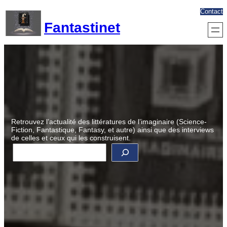
Aller
Contact
au
Fantastinet
contenu
Retrouvez l’actualité des littératures de l’imaginaire (Science-
Fiction, Fantastique, Fantasy, et autre) ainsi que des interviews
de celles et ceux qui les construisent.
R
e
c
h
e
r
c
h
e
r