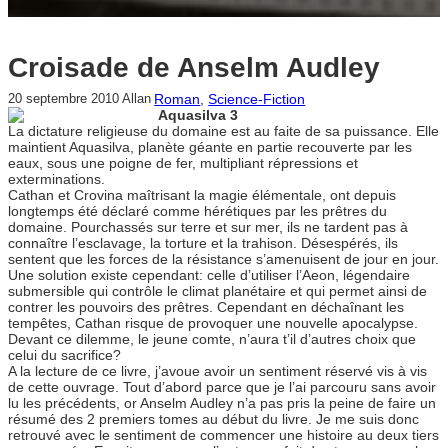
Croisade de Anselm Audley
Roman
, 
Science-Fiction
20 septembre 2010
Allan
Aquasilva 3
La dictature religieuse du domaine est au faite de sa puissance. Elle
maintient Aquasilva, planète géante en partie recouverte par les
eaux, sous une poigne de fer, multipliant répressions et
exterminations.
Cathan et Crovina maîtrisant la magie élémentale, ont depuis
longtemps été déclaré comme hérétiques par les prêtres du
domaine. Pourchassés sur terre et sur mer, ils ne tardent pas à
connaître l’esclavage, la torture et la trahison. Désespérés, ils
sentent que les forces de la résistance s’amenuisent de jour en jour.
Une solution existe cependant: celle d’utiliser l’Aeon, légendaire
submersible qui contrôle le climat planétaire et qui permet ainsi de
contrer les pouvoirs des prêtres. Cependant en déchaînant les
tempêtes, Cathan risque de provoquer une nouvelle apocalypse.
Devant ce dilemme, le jeune comte, n’aura t’il d’autres choix que
celui du sacrifice?
A la lecture de ce livre, j’avoue avoir un sentiment réservé vis à vis
de cette ouvrage. Tout d’abord parce que je l’ai parcouru sans avoir
lu les précédents, or Anselm Audley n’a pas pris la peine de faire un
résumé des 2 premiers tomes au début du livre. Je me suis donc
retrouvé avec le sentiment de commencer une histoire au deux tiers