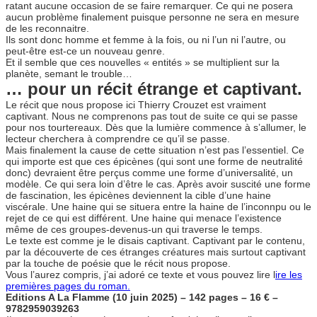
ratant aucune occasion de se faire remarquer. Ce qui ne posera
aucun problème finalement puisque personne ne sera en mesure
de les reconnaitre.
Ils sont donc homme et femme à la fois, ou ni l’un ni l’autre, ou
peut-être est-ce un nouveau genre.
Et il semble que ces nouvelles « entités » se multiplient sur la
planète, semant le trouble…
… pour un récit étrange et captivant.
Le récit que nous propose ici Thierry Crouzet est vraiment
captivant. Nous ne comprenons pas tout de suite ce qui se passe
pour nos tourtereaux. Dès que la lumière commence à s’allumer, le
lecteur cherchera à comprendre ce qu’il se passe.
Mais finalement la cause de cette situation n’est pas l’essentiel. Ce
qui importe est que ces épicènes (qui sont une forme de neutralité
donc) devraient être perçus comme une forme d’universalité, un
modèle. Ce qui sera loin d’être le cas. Après avoir suscité une forme
de fascination, les épicènes deviennent la cible d’une haine
viscérale. Une haine qui se situera entre la haine de l’inconnpu ou le
rejet de ce qui est différent. Une haine qui menace l’existence
même de ces groupes-devenus-un qui traverse le temps.
Le texte est comme je le disais captivant. Captivant par le contenu,
par la découverte de ces étranges créatures mais surtout captivant
par la touche de poésie que le récit nous propose.
Vous l’aurez compris, j’ai adoré ce texte et vous pouvez lire l
ire les
premières pages du roman.
Editions A La Flamme (10 juin 2025) – 142 pages – 16 € –
9782959039263