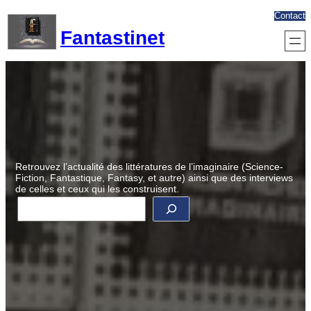
Aller
Contact
au
Fantastinet
contenu
Retrouvez l’actualité des littératures de l’imaginaire (Science-
Fiction, Fantastique, Fantasy, et autre) ainsi que des interviews
de celles et ceux qui les construisent.
R
e
c
h
e
r
c
h
e
r