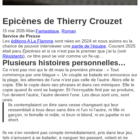
Epicènes de Thierry Crouzet
Fantastique
, 
Roman
15 mai 2026
Allan
Service de Presse
Les
éditions A La Flamme
sont nées en 2024 et nous avions eu la
chance de pouvoir interviewer une
partie de l’équipe
. Courant 2025
était paru
Epicènes
et si ce n’est pas le premier que j’ai lu (voir
Résistants
), ce titre peut se voir comme un fix-up…
Plusieurs histoires personnelles…
Ce n’est pas moi qui le dit mais la première phrase : « Tout
commença par une blague ». Un couple se balade en amoureux sur
la plage, les attentes de l’une n’est pas celle de l’autre. Alors elle le
copie. Elle le copie dans ses phrases et dans ces mimiques. Elle le
copie quand ils vont se baigner. Et l’incroyable finit par se produire,
l’un devient l’autre, l’autre devient l’une. Les deux sont uns, sont
unes.
Ils contemplaient un être sans cesse changeant qui leur
ressemblait à tous deux sans être ni l’un ni l’autre, ni fille ni
garçon, ni femelle ni mâle, ni brun ni blond, ni en jupette ni en
short.
Ils ne s’en rendent pas compte immédiatement, pris dans leur jeu.
Iels s’amusent à se balader, à narguer les passant, volant et ne