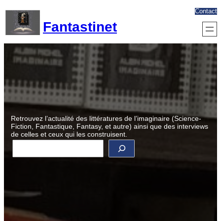
Aller
Contact
au
Fantastinet
contenu
Retrouvez l’actualité des littératures de l’imaginaire (Science-
Fiction, Fantastique, Fantasy, et autre) ainsi que des interviews
de celles et ceux qui les construisent.
R
e
c
h
e
r
c
h
e
r