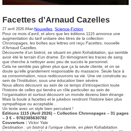
Facettes d’Arnaud Cazelles
Nouvelles
, 
Science-Fiction
27 avril 2026
Allan
Pour ce mois d’avril, et alors que les éditions 1115 annonce une
augmentation du tarif unitaire des titres de la collection
Chronopages, les boîtes aux lettres ont reçu
Facettes
, nouvelle
d’Arnaud Cazelles.
Découverte d’un bistrot, se situant en plein Kohabitation, qui semble
avoir été le terrain d’un drame. En témoignent les traces de sang
que cherche à nettoyer avec peu de succès le personnel.
Cela ne semble pas gêner plus que ça la seule cliente, et on se
doute qu’elle grandement responsable du massacre. Seule face à
sa consommation, nous redécouvrons sa vie. Une vie construite au
sein de l’Institution, sous une éducation bien sévère.
Nous allons découvrir au sein de ce temps d’introspection toute
l’histoire de celles qui tiendra un rôle particulier au sein de
l’organisation et surtout découvrir un monde devenu bien étrange.
Mais la boule à facettes et le jukebox rendront l’histoire bien plus
sympathique ou acceptable…
Un texte avec un style bien percutant !
Editions 1115 (Avril 2026) – Collection Chronopages – 31 pages
– 3 € – 9782385630782
Couverture :
Victor Yale
Destination : un bistrot à l’unique cliente, en plein Kohabitation.