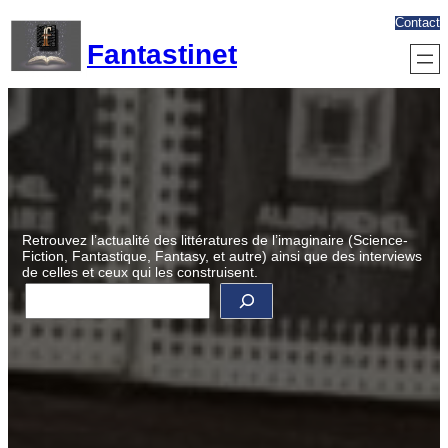
Aller
Contact
au
Fantastinet
contenu
Retrouvez l’actualité des littératures de l’imaginaire (Science-
Fiction, Fantastique, Fantasy, et autre) ainsi que des interviews
de celles et ceux qui les construisent.
R
e
c
h
e
r
c
h
e
r