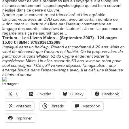
appréhender de vrais problèmes liés au voyage sur les longues
distances notamment l’aspect psychologique qui est bien souvent
négligé dans ce genre d’Œuvre.
A noter que la couverture est très coloré et très agréable.
En plus, vous avez un DVD cadeau, avec un certain nombre de
« document » : lecture du livre par l’auteur, commentaire en
langage des sourds, interviews de l’auteur… Je ne l’ai pas encore
regardé mais ça ne saurait tarder…
Tertium
–
Les Livres Mains
–
(Septembre 2007)
–
124 pages
15.00 € ISBN : 9782916132068
Impliqué dans un hold-up, Roland est condamné à 20 ans. Mais on
vient de découvrir que l’univers est habité. On lui propose alors de
partir pour la constellation 61 du Cygne et de rencontrer la
mystérieuse Mirim. Un aller-retour de 60 ans, avec un robot pour
seul compagnon ! Ce qu’il va vivre dépasse l’imagination : une
étrange boucle dans l’espace-temps avec, à la clef, une fabuleuse
histoire d’amour.
Partager :
X
LinkedIn
Bluesky
Facebook
Pinterest
Threads
Mastodon
Imprimer