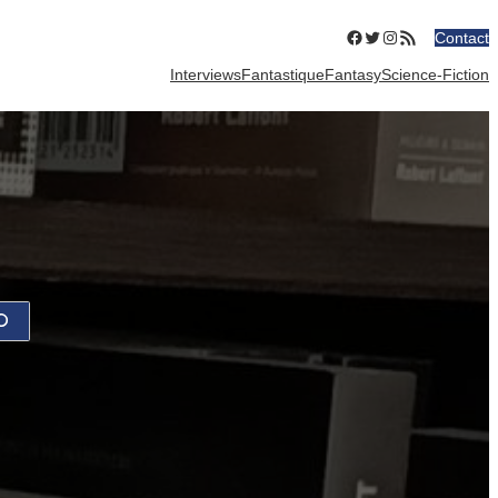
Facebook
Twitter
Instagram
Flux RSS
Contact
Interviews
Fantastique
Fantasy
Science-Fiction