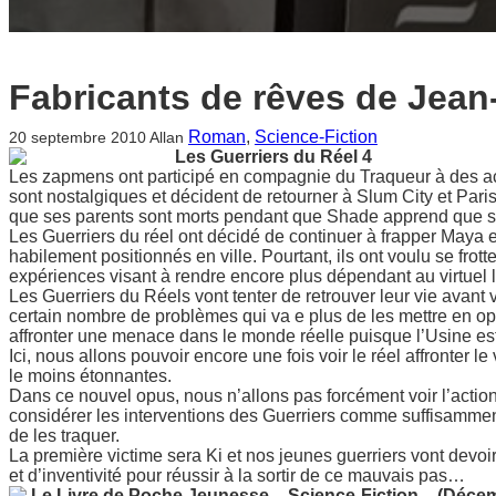
Fabricants de rêves de Jean
Roman
, 
Science-Fiction
20 septembre 2010
Allan
Les Guerriers du Réel 4
Les zapmens ont participé en compagnie du Traqueur à des ac
sont nostalgiques et décident de retourner à Slum City et Pari
que ses parents sont morts pendant que Shade apprend que son
Les Guerriers du réel ont décidé de continuer à frapper Maya e
habilement positionnés en ville. Pourtant, ils ont voulu se frot
expériences visant à rendre encore plus dépendant au virtuel l
Les Guerriers du Réels vont tenter de retrouver leur vie avan
certain nombre de problèmes qui va e plus de les mettre en op
affronter une menace dans le monde réelle puisque l’Usine es
Ici, nous allons pouvoir encore une fois voir le réel affronter l
le moins étonnantes.
Dans ce nouvel opus, nous n’allons pas forcément voir l’acti
considérer les interventions des Guerriers comme suffisammen
de les traquer.
La première victime sera Ki et nos jeunes guerriers vont devoi
et d’inventivité pour réussir à la sortir de ce mauvais pas…
Le Livre de Poche Jeunesse
–
Science-Fiction
–
(Décem