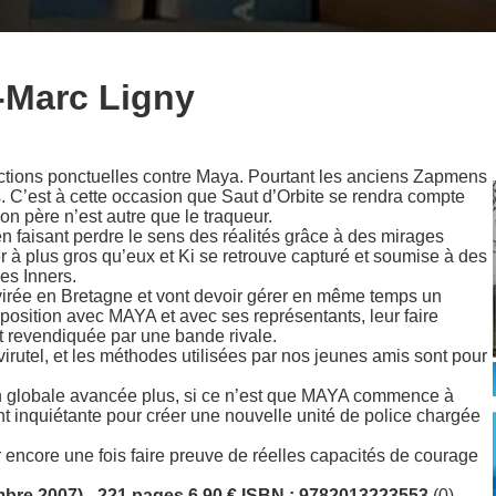
-Marc Ligny
tions ponctuelles contre Maya. Pourtant les anciens Zapmens
s. C’est à cette occasion que Saut d’Orbite se rendra compte
 père n’est autre que le traqueur.
n faisant perdre le sens des réalités grâce à des mirages
ter à plus gros qu’eux et Ki se retrouve capturé et soumise à des
es Inners.
t virée en Bretagne et vont devoir gérer en même temps un
position avec MAYA et avec ses représentants, leur faire
t revendiquée par une bande rivale.
e virutel, et les méthodes utilisées par nos jeunes amis sont pour
on globale avancée plus, si ce n’est que MAYA commence à
t inquiétante pour créer une nouvelle unité de police chargée
r encore une fois faire preuve de réelles capacités de courage
bre 2007)
–
221 pages 6.90 € ISBN : 9782013223553
(0)