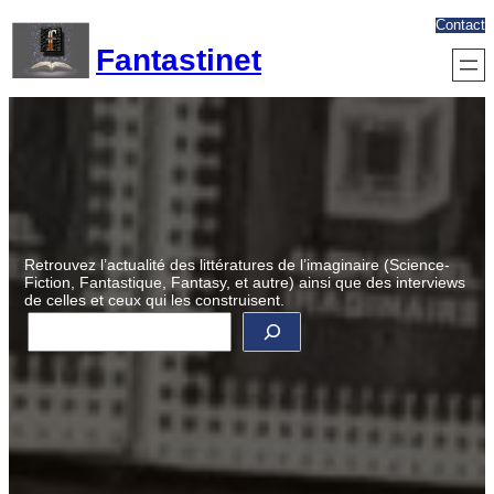
Aller
Contact
au
Fantastinet
contenu
Retrouvez l’actualité des littératures de l’imaginaire (Science-
Fiction, Fantastique, Fantasy, et autre) ainsi que des interviews
de celles et ceux qui les construisent.
R
e
c
h
e
r
c
h
e
r