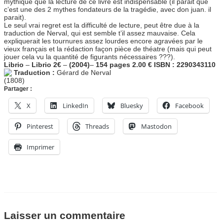
mythique que la lecture de ce livre est indispensable (il parait que
c’est une des 2 mythes fondateurs de la tragédie, avec don juan. il
parait).
Le seul vrai regret est la difficulté de lecture, peut être due à la
traduction de Nerval, qui est semble t’il assez mauvaise. Cela
expliquerait les tournures assez lourdes encore agravées par le
vieux français et la rédaction façon pièce de théatre (mais qui peut
jouer cela vu la quantité de figurants nécessaires ???).
Librio
–
Librio 2€
–
(2004)
–
154 pages
2.00 €
ISBN : 2290343110
Traduction :
Gérard de Nerval
(1808)
Partager :
X
LinkedIn
Bluesky
Facebook
Pinterest
Threads
Mastodon
Imprimer
Laisser un commentaire