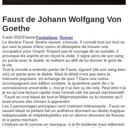
Faust de Johann Wolfgang Von
Goethe
Fantastique
, 
Roman
4 août 2010
Etienne
Le docteur Faust, illustre savant, s’ennuie. Il connait tout sur tout ce
qui vaut la peine d’être connu et désespère de trouver une
occupation pour l’esprit. N’ayant pas le courage de se suicider, il
provoque les esprits et en reçoit la visite. Il signe alors de son sang
un pacte avec le diable, le mettant au défi de lui donner le goût de
la vie.
Tout le monde a entendu parler de Faust, signant (de son sang bien
sûr) un pacte avec le diable. Mais le détail n’est pas dans la
mémoire populaire. en échange de quoi ? Dans une notice
accompagnant une édition scolaire, la quatrième parle de « la
connaissance universelle », moi je n’ai rien vu de cela. Peut etre n’ai
je eu qu’une lecture rapide mais l’extrait cité me parait représentatif
: Faust se croit blasé de tout et Méphistophélès va lui montrer qu’il
avait encore des choses à apprendre.
Les 2 personnages principaux sont vraiment intéressants : Faust en
savant blasé et pédant fait un antihéros étonnant au destin tragique
indispensable et méphistophélès est un démon étonnant de finesse
et à peine méchant.
L’histoire se lit comme un classique, à la fin évidente mais tellement