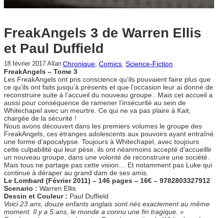
FreakAngels 3 de Warren Ellis
et Paul Duffield
Chronique
, 
Comics
, 
Science-Fiction
18 février 2017
Allan
FreakAngels – Tome 3
Les FreakAngels ont pris conscience qu’ils pouvaient faire plus que
ce qu’ils ont faits jusqu’à présents et que l’occasion leur ai donné de
reconstruire suite à l’accueil du nouveau groupe.. Mais cet accueil a
aussi pour conséquence de ramener l’insécurité au sein de
Whitechapel avec un meurtre. Ce qui ne va pas plaire à Kait,
chargée de la sécurité !
Nous avons découvert dans les premiers volumes le groupe des
FreakAngels, ces étranges adolescents aux pouvoirs ayant entraîné
une forme d’apocalypse. Toujours à Whitechapel, avec toujours
cette culpabilité qui leur pèse, ils ont néanmoins accepté d’accueillir
un nouveau groupe, dans une volonté de reconstruire une société.
Mais tous ne partage pas cette vision… Et notamment pas Luke qui
continue à déraper au grand dam de ses amis.
Le Lombard (Février 2011) – 146 pages – 16€ – 9782803327912
Scenario :
Warren Ellis
Dessin et Couleur :
Paul Duffield
Voici 23 ans, douze enfants anglais sont nés exactement au même
moment. Il y a 5 ans, le monde a connu une fin tragique. «