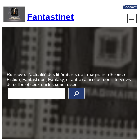
Aller
Contact
au
Fantastinet
contenu
Retrouvez l’actualité des littératures de l’imaginaire (Science-
Fiction, Fantastique, Fantasy, et autre) ainsi que des interviews
de celles et ceux qui les construisent.
R
e
c
h
e
r
c
h
e
r