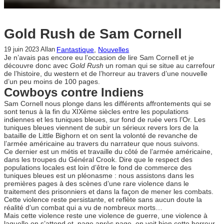
Gold Rush de Sam Cornell
Fantastique
, 
Nouvelles
19 juin 2023
Allan
Je n’avais pas encore eu l’occasion de lire Sam Cornell et je
découvre donc avec
Gold Rush
un roman qui se situe au carrefour
de l’histoire, du western et de l’horreur au travers d’une nouvelle
d’un peu moins de 100 pages.
Cowboys contre Indiens
Sam Cornell nous plonge dans les différents affrontements qui se
sont tenus à la fin du XIXème siècles entre les populations
indiennes et les tuniques bleues, sur fond de ruée vers l’Or. Les
tuniques bleues viennent de subir un sérieux revers lors de la
bataille de Little Bighorn et on sent la volonté de revanche de
l’armée américaine au travers du narrateur que nous suivons.
Ce dernier est un métis et travaille du côté de l’armée américaine,
dans les troupes du Général Crook. Dire que le respect des
populations locales est loin d’être le fond de commerce des
tuniques bleues est un pléonasme : nous assistons dans les
premières pages à des scènes d’une rare violence dans le
traitement des prisonniers et dans la façon de mener les combats.
Cette violence reste persistante, et reflète sans aucun doute la
réalité d’un combat qui a vu de nombreux morts…
Mais cette violence reste une violence de guerre, une violence à
laquelle on s’attend et, page après page, on voit bien cette horreur,