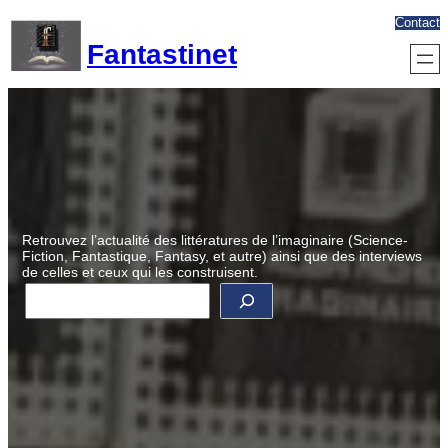
Aller
Contact
au
Fantastinet
contenu
Retrouvez l’actualité des littératures de l’imaginaire (Science-
Fiction, Fantastique, Fantasy, et autre) ainsi que des interviews
de celles et ceux qui les construisent.
R
e
c
h
e
r
c
h
e
r