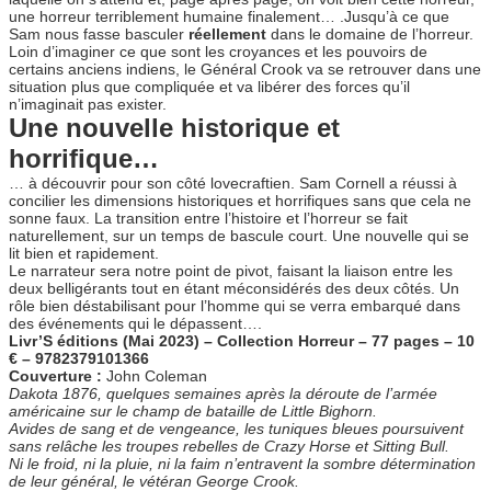
une horreur terriblement humaine finalement… .Jusqu’à ce que
Sam nous fasse basculer
réellement
dans le domaine de l’horreur.
Loin d’imaginer ce que sont les croyances et les pouvoirs de
certains anciens indiens, le Général Crook va se retrouver dans une
situation plus que compliquée et va libérer des forces qu’il
n’imaginait pas exister.
Une nouvelle historique et
horrifique…
… à découvrir pour son côté lovecraftien. Sam Cornell a réussi à
concilier les dimensions historiques et horrifiques sans que cela ne
sonne faux. La transition entre l’histoire et l’horreur se fait
naturellement, sur un temps de bascule court. Une nouvelle qui se
lit bien et rapidement.
Le narrateur sera notre point de pivot, faisant la liaison entre les
deux belligérants tout en étant méconsidérés des deux côtés. Un
rôle bien déstabilisant pour l’homme qui se verra embarqué dans
des événements qui le dépassent….
Livr’S éditions (Mai 2023) – Collection Horreur – 77 pages – 10
€ – 9782379101366
Couverture :
John Coleman
Dakota 1876, quelques semaines après la déroute de l’armée
américaine sur le champ de bataille de Little Bighorn.
Avides de sang et de vengeance, les tuniques bleues poursuivent
sans relâche les troupes rebelles de Crazy Horse et Sitting Bull.
Ni le froid, ni la pluie, ni la faim n’entravent la sombre détermination
de leur général, le vétéran George Crook.