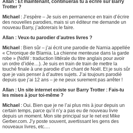
Allan : Et maintenant, continueras tu à écrire sur Barry
Trotter ?
Michael
: J’espère – Je suis en permanence en train d’écrire
des nouvelles parodies, mais si un éditeur me demande un
nouveau Barry, j’adorerais le faire.
Allan : Veux-tu parodier d’autres livres ?
Michael
: Bien sûr – j’ai écrit une parodie de Narnia appellée
« Chronique de Blarnia. La chienne menteuse dans la garde
robe » (NdW : traduction littérale du titre anglais pour avoir
un ordre d’idée…). Je suis en train de train de mettre la
touché finale à une parodie d’un chant de Noël. Et je suis sûr
que je vais penser à d’autres sujets. J’ai toujours parodié
depuis que j’ai 12 ans – je ne peux surement pas arrêter !
Allan : Un site internet existe sur Barry Trotter : Fais-tu
les mises à jour toi-même ?
Michael
: Oui. Bien que je ne l’ai plus mis à jour depuis un
certain temps, parce qu’il n’y a pas eu de nouveau livre
depuis un moment. Mon site principal sur le net est Mike
Gerber.com. J’y poste souvent, avertissant les gens des
nouveaux livres, etc.…