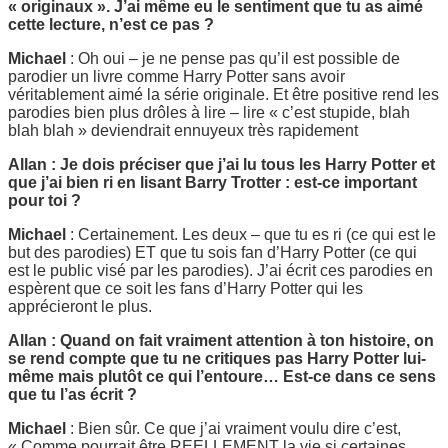
« originaux ». J’ai même eu le sentiment que tu as aimé
cette lecture, n’est ce pas ?
Michael
: Oh oui – je ne pense pas qu’il est possible de
parodier un livre comme Harry Potter sans avoir
véritablement aimé la série originale. Et être positive rend les
parodies bien plus drôles à lire – lire « c’est stupide, blah
blah blah » deviendrait ennuyeux très rapidement
Allan : Je dois préciser que j’ai lu tous les Harry Potter et
que j’ai bien ri en lisant Barry Trotter : est-ce important
pour toi ?
Michael
: Certainement. Les deux – que tu es ri (ce qui est le
but des parodies) ET que tu sois fan d’Harry Potter (ce qui
est le public visé par les parodies). J’ai écrit ces parodies en
espèrent que ce soit les fans d’Harry Potter qui les
apprécieront le plus.
Allan : Quand on fait vraiment attention à ton histoire, on
se rend compte que tu ne critiques pas Harry Potter lui-
même mais plutôt ce qui l’entoure… Est-ce dans ce sens
que tu l’as écrit ?
Michael
: Bien sûr. Ce que j’ai vraiment voulu dire c’est,
« Comme pourrait être REELLEMENT la vie si certaines