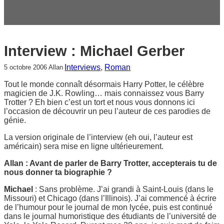
c
h
e
r
Interview : Michael Gerber
Interviews
, 
Roman
5 octobre 2006
Allan
Tout le monde connaît désormais Harry Potter, le célèbre
magicien de J.K. Rowling… mais connaissez vous Barry
Trotter ? Eh bien c’est un tort et nous vous donnons ici
l’occasion de découvrir un peu l’auteur de ces parodies de
génie.
La version originale de l’interview (eh oui, l’auteur est
américain) sera mise en ligne ultérieurement.
Allan : Avant de parler de Barry Trotter, accepterais tu de
nous donner ta biographie ?
Michael
: Sans problème. J’ai grandi à Saint-Louis (dans le
Missouri) et Chicago (dans l’Illinois). J’ai commencé à écrire
de l’humour pour le journal de mon lycée, puis est continué
dans le journal humoristique des étudiants de l’université de