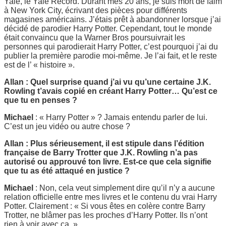
Yale, le Yale Record. Durant mes 20 ans, je suis mort de faim
à New York City, écrivant des pièces pour différents
magasines américains. J’étais prêt à abandonner lorsque j’ai
décidé de parodier Harry Potter. Cependant, tout le monde
était convaincu que la Warner Bros poursuivrait les
personnes qui parodierait Harry Potter, c’est pourquoi j’ai du
publier la première parodie moi-même. Je l’ai fait, et le reste
est de l’ « histoire ».
Allan : Quel surprise quand j’ai vu qu’une certaine J.K.
Rowling t’avais copié en créant Harry Potter… Qu’est ce
que tu en penses ?
Michael
: « Harry Potter » ? Jamais entendu parler de lui.
C’est un jeu vidéo ou autre chose ?
Allan : Plus sérieusement, il est stipule dans l’édition
française de Barry Trotter que J.K. Rowling n’a pas
autorisé ou approuvé ton livre. Est-ce que cela signifie
que tu as été attaqué en justice ?
Michael
: Non, cela veut simplement dire qu’il n’y a aucune
relation officielle entre mes livres et le contenu du vrai Harry
Potter. Clairement : « Si vous êtes en colère contre Barry
Trotter, ne blâmer pas les proches d’Harry Potter. Ils n’ont
rien à voir avec ça. »