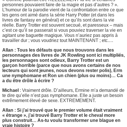
personnes pouvaient faire de la magie et pas d’autres ? ».
L’humour de la parodie vient de la confrontation entre ce que
les gens ont aimé dans la série Harry Potter (et dans les
livres de fantasy en général) et ce qu’ils sont dans la vie
réelle. Barry Trotter est souvent secoué, et paresseux – mais
c’est ce qu’il se passerait si vous pouviez traverser la vie en
agitant une baguette magique. Vous n’auriez pas appris à
travailler dur ; vous voudriez tout MAINTENANT ; etc.…
Allan : Tous les défauts que nous trouvons dans les
personnages des livres de JK Rowling sont ici multipliés,
les personnages sont odieux, Barry Trotter est un
garçon horrible (parce que nous avons certains de nos
lecteurs qui sont jeunes, nous devons rester polis), Erm
une nymphomane et Ron un chien (plus ou moins)… Ca
a du être drôle à écrire ?
Michael
: Vraiment drôle. D’ailleurs, Ermine m’a demandé de
te dire qu’elle n’est pas nymphomane. Elle a juste un besoin
extrêmement élevé de sexe. EXTREMEMENT.
Allan : Si j’ai trouvé que le premier volume était vraiment
« étrange », j’ai trouvé Barry Trotter et le cheval more
plus construit… As-tu voulu transformer une blague en
vraie histoire ?