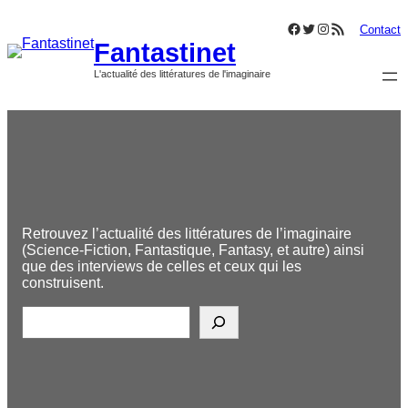
Aller
Facebook
Twitter
Instagram
Flux RSS
au
Contact
Fantastinet
contenu
L'actualité des littératures de l'imaginaire
Retrouvez l’actualité des littératures de l’imaginaire
(Science-Fiction, Fantastique, Fantasy, et autre) ainsi
que des interviews de celles et ceux qui les
construisent.
R
e
c
h
e
r