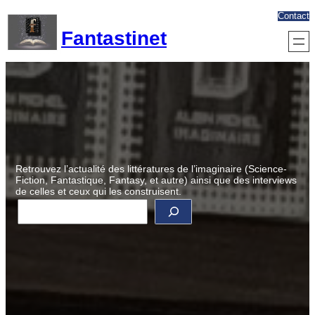
Aller
Contact
au
Fantastinet
contenu
Retrouvez l’actualité des littératures de l’imaginaire (Science-
Fiction, Fantastique, Fantasy, et autre) ainsi que des interviews
de celles et ceux qui les construisent.
R
e
c
h
e
r
c
h
e
r