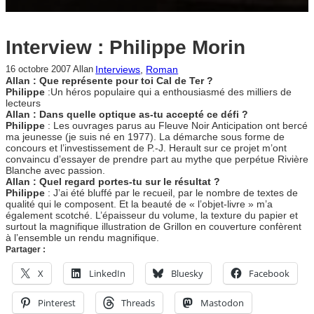
Interview : Philippe Morin
Interviews
, 
Roman
16 octobre 2007
Allan
Allan : Que représente pour toi Cal de Ter ?
Philippe
:Un héros populaire qui a enthousiasmé des milliers de
lecteurs
Allan : Dans quelle optique as-tu accepté ce défi ?
Philippe
: Les ouvrages parus au Fleuve Noir Anticipation ont bercé
ma jeunesse (je suis né en 1977). La démarche sous forme de
concours et l’investissement de P.-J. Herault sur ce projet m’ont
convaincu d’essayer de prendre part au mythe que perpétue Rivière
Blanche avec passion.
Allan : Quel regard portes-tu sur le résultat ?
Philippe
: J’ai été bluffé par le recueil, par le nombre de textes de
qualité qui le composent. Et la beauté de « l’objet-livre » m’a
également scotché. L’épaisseur du volume, la texture du papier et
surtout la magnifique illustration de Grillon en couverture confèrent
à l’ensemble un rendu magnifique.
Partager :
X
LinkedIn
Bluesky
Facebook
Pinterest
Threads
Mastodon