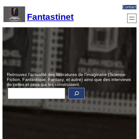
Aller
Contact
au
Fantastinet
contenu
Retrouvez l’actualité des littératures de l’imaginaire (Science-
Fiction, Fantastique, Fantasy, et autre) ainsi que des interviews
de celles et ceux qui les construisent.
R
e
c
h
e
r
c
h
e
r