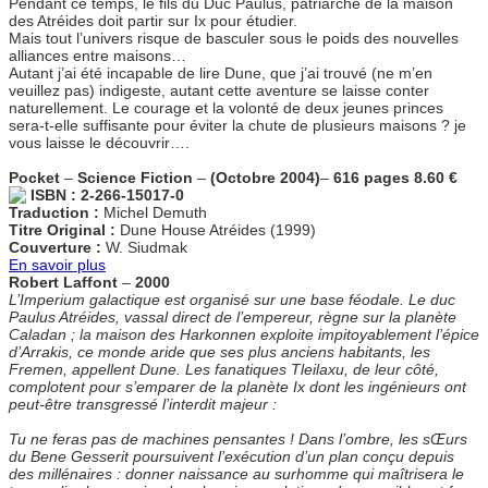
Pendant ce temps, le fils du Duc Paulus, patriarche de la maison
des Atréides doit partir sur Ix pour étudier.
Mais tout l’univers risque de basculer sous le poids des nouvelles
alliances entre maisons…
Autant j’ai été incapable de lire Dune, que j’ai trouvé (ne m’en
veuillez pas) indigeste, autant cette aventure se laisse conter
naturellement. Le courage et la volonté de deux jeunes princes
sera-t-elle suffisante pour éviter la chute de plusieurs maisons ? je
vous laisse le découvrir….
Pocket
–
Science Fiction
–
(Octobre 2004)
–
616 pages
8.60 €
ISBN : 2-266-15017-0
Traduction :
Michel Demuth
Titre Original :
Dune House Atréides (1999)
Couverture :
W. Siudmak
En savoir plus
Robert Laffont
–
2000
L’Imperium galactique est organisé sur une base féodale. Le duc
Paulus Atréides, vassal direct de l’empereur, règne sur la planète
Caladan ; la maison des Harkonnen exploite impitoyablement l’épice
d’Arrakis, ce monde aride que ses plus anciens habitants, les
Fremen, appellent Dune. Les fanatiques Tleilaxu, de leur côté,
complotent pour s’emparer de la planète Ix dont les ingénieurs ont
peut-être transgressé l’interdit majeur :
Tu ne feras pas de machines pensantes ! Dans l’ombre, les sŒurs
du Bene Gesserit poursuivent l’exécution d’un plan conçu depuis
des millénaires : donner naissance au surhomme qui maîtrisera le