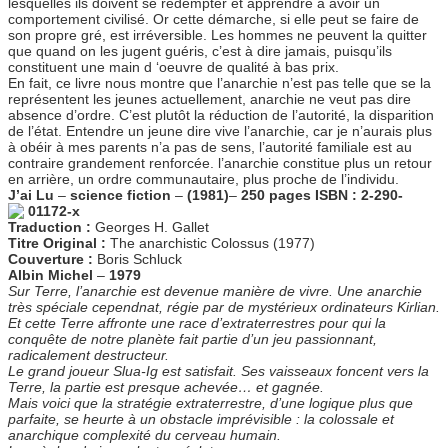
lesquelles ils doivent se rédempter et apprendre à avoir un
comportement civilisé. Or cette démarche, si elle peut se faire de
son propre gré, est irréversible. Les hommes ne peuvent la quitter
que quand on les jugent guéris, c’est à dire jamais, puisqu’ils
constituent une main d ‘oeuvre de qualité à bas prix.
En fait, ce livre nous montre que l’anarchie n’est pas telle que se la
représentent les jeunes actuellement, anarchie ne veut pas dire
absence d’ordre. C’est plutôt la réduction de l’autorité, la disparition
de l’état. Entendre un jeune dire vive l’anarchie, car je n’aurais plus
à obéir à mes parents n’a pas de sens, l’autorité familiale est au
contraire grandement renforcée. l’anarchie constitue plus un retour
en arrière, un ordre communautaire, plus proche de l’individu.
J’ai Lu
–
science fiction
–
(1981)
–
250 pages
ISBN : 2-290-
01172-x
Traduction :
Georges H. Gallet
Titre Original :
The anarchistic Colossus (1977)
Couverture :
Boris Schluck
Albin Michel
–
1979
Sur Terre, l’anarchie est devenue manière de vivre. Une anarchie
très spéciale cependnat, régie par de mystérieux ordinateurs Kirlian.
Et cette Terre affronte une race d’extraterrestres pour qui la
conquête de notre planète fait partie d’un jeu passionnant,
radicalement destructeur.
Le grand joueur Slua-Ig est satisfait. Ses vaisseaux foncent vers la
Terre, la partie est presque achevée… et gagnée.
Mais voici que la stratégie extraterrestre, d’une logique plus que
parfaite, se heurte à un obstacle imprévisible : la colossale et
anarchique complexité du cerveau humain.