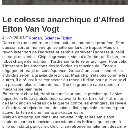
Le colosse anarchique d’Alfred
Elton Van Vogt
Roman
, 
Science-Fiction
4 août 2010
NF
Dans une rue sombre en pleine nuit, un homme se promène. D’un
buisson sort un homme qui se jette sur lui et le frappe. Mais un
rayon laser sort de l’agressé et semble paralyser l’agresseur, celui
ci réagit et s’enfuit. Chip, l’agresseur, vient d’affronter un Kirlian, un
robot chargé de maintenir l’ordre sur la Terre anarchique. Pour cela,
il interprète les émotions des individus en fonction de l’Energie
dégagée et réagit en conséquence. Grâce à un laser, il endort les
individus selon la gravité de leur cas. Mais chip n’ets pas comme les
autres, il a réussi à se connecter au réseau Kirlian pour que ceux ci
ne puissent plus lui faire de mal. Il est le grain de sable dans un
mécanisme bien huilé.
En rentrant chez lui, Hank son meilleur ami, le prévient qu’il doive
rejoindre la flotte spatiale pour sauver la Terre. En effet, Hal, un ami
de Hank ancien vétéran de la guerre contre les étrangers, lui révèle
qu’ils doivent rejoindre tout de suite la flotte spatiale terrienne pour
sauver la Terre d’une menace extraterrestre.
Mais en embarquant dans une navette, chip et ses amis sont
capturés par les techniciens assistants des Kirlians, qui retirent à
chip son statut particulier. Celui ci se retrouve banalement désarmé