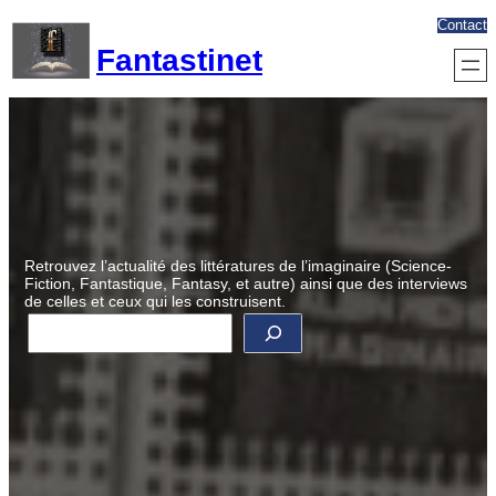
Aller
Contact
au
Fantastinet
contenu
Retrouvez l’actualité des littératures de l’imaginaire (Science-
Fiction, Fantastique, Fantasy, et autre) ainsi que des interviews
de celles et ceux qui les construisent.
R
e
c
h
e
r
c
h
e
r