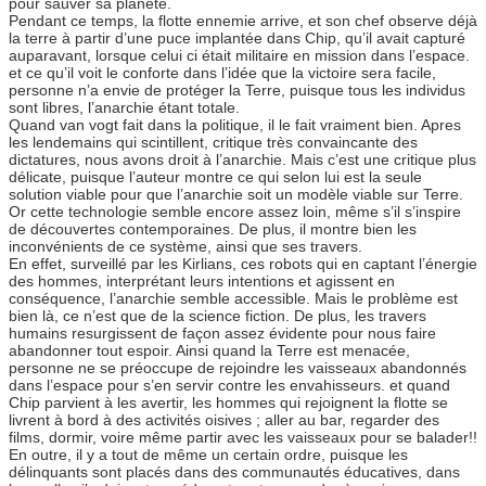
pour sauver sa planète.
Pendant ce temps, la flotte ennemie arrive, et son chef observe déjà
la terre à partir d’une puce implantée dans Chip, qu’il avait capturé
auparavant, lorsque celui ci était militaire en mission dans l’espace.
et ce qu’il voit le conforte dans l’idée que la victoire sera facile,
personne n’a envie de protéger la Terre, puisque tous les individus
sont libres, l’anarchie étant totale.
Quand van vogt fait dans la politique, il le fait vraiment bien. Apres
les lendemains qui scintillent, critique très convaincante des
dictatures, nous avons droit à l’anarchie. Mais c’est une critique plus
délicate, puisque l’auteur montre ce qui selon lui est la seule
solution viable pour que l’anarchie soit un modèle viable sur Terre.
Or cette technologie semble encore assez loin, même s’il s’inspire
de découvertes contemporaines. De plus, il montre bien les
inconvénients de ce système, ainsi que ses travers.
En effet, surveillé par les Kirlians, ces robots qui en captant l’énergie
des hommes, interprétant leurs intentions et agissent en
conséquence, l’anarchie semble accessible. Mais le problème est
bien là, ce n’est que de la science fiction. De plus, les travers
humains resurgissent de façon assez évidente pour nous faire
abandonner tout espoir. Ainsi quand la Terre est menacée,
personne ne se préoccupe de rejoindre les vaisseaux abandonnés
dans l’espace pour s’en servir contre les envahisseurs. et quand
Chip parvient à les avertir, les hommes qui rejoignent la flotte se
livrent à bord à des activités oisives ; aller au bar, regarder des
films, dormir, voire même partir avec les vaisseaux pour se balader!!
En outre, il y a tout de même un certain ordre, puisque les
délinquants sont placés dans des communautés éducatives, dans