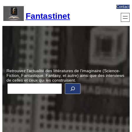
Aller
Contact
au
Fantastinet
contenu
Retrouvez l’actualité des littératures de l’imaginaire (Science-
Fiction, Fantastique, Fantasy, et autre) ainsi que des interviews
de celles et ceux qui les construisent.
R
e
c
h
e
r
c
h
e
r