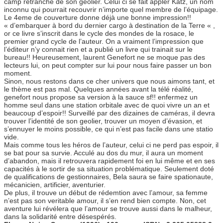
camp retranché de son geolier. Celui ci se fait appler Katz, un nom
inconnu qui pourrait recouvrir n’importe quel membre de l’équipage.
Le 4eme de couverture donne déjà une bonne impression!!
« d’embarquer à bord du dernier cargo à destination de la Terre « ,
or ce livre s’inscrit dans le cycle des mondes de la rosace, le
premier grand cycle de l’auteur. On a vraiment l’impression que
l’éditeur n’y connait rien et a publié un livre qui trainait sur le
bureau!! Heureusement, laurent Genefort ne se moque pas des
lecteurs lui, on peut compter sur lui pour nous faire passer un bon
moment.
Sinon, nous restons dans ce cher univers que nous aimons tant, et
le thème est pas mal. Quelques années avant la télé réalité,
genefort nous propose sa version à la sauce sf!! enfermez un
homme seul dans une station orbitale avec de quoi vivre un an et
beaucoup d’espoir!! Surveillé par des dizaines de caméras, il devra
trouver l’identité de son geolier, trouver un moyen d’évasion, et
s’ennuyer le moins possible, ce qui n’est pas facile dans une statio
vide.
Mais comme tous les héros de l’auteur, celui ci ne perd pas espoir, il
se bat pour sa survie. Acculé au dos du mur, il aura un moment
d’abandon, mais il retrouvera rapidement foi en lui même et en ses
capacités à le sortir de sa situation problématique. Seulement doté
de qualifications de gestionnaires, Bela saura se faire spationaute,
mécanicien, artificier, aventurier.
De plus, il trouve un début de rédemtion avec l’amour, sa femme
n’est pas son veritable amour, il s’en rend bien compte. Non, cet
aventure lui révélera que l’amour se trouve aussi dans le malheur,
dans la solidarité entre désespérés.