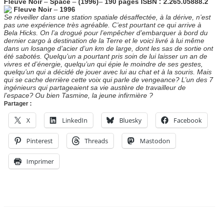
Fleuve Noir
–
Space
–
(1996)
–
190 pages
ISBN : 2.265.05888.2
Fleuve Noir
–
1996
Se réveiller dans une station spatiale désaffectée, à la dérive, n’est
pas une expérience très agréable. C’est pourtant ce qui arrive à
Bela Hicks. On l’a drogué pour l’empêcher d’embarquer à bord du
dernier cargo à destination de la Terre et le voici livré à lui même
dans un losange d’acier d’un km de large, dont les sas de sortie ont
été sabotés. Quelqu’un a pourtant pris soin de lui laisser un an de
vivres et d’énergie, quelqu’un qui épie le moindre de ses gestes,
quelqu’un qui a décidé de jouer avec lui au chat et à la souris. Mais
qui se cache derrière cette voix qui parle de vengeance? L’un des 7
ingénieurs qui partageaient sa vie austère de travailleur de
l’espace? Ou bien Tasmine, la jeune infirmière ?
Partager :
X
LinkedIn
Bluesky
Facebook
Pinterest
Threads
Mastodon
Imprimer