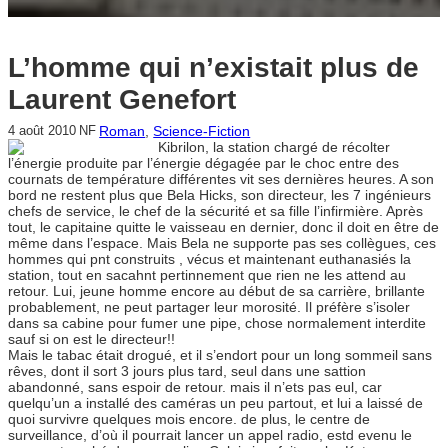
L’homme qui n’existait plus de
Laurent Genefort
Roman
, 
Science-Fiction
4 août 2010
NF
Kibrilon, la station chargé de récolter
l’énergie produite par l’énergie dégagée par le choc entre des
cournats de température différentes vit ses dernières heures. A son
bord ne restent plus que Bela Hicks, son directeur, les 7 ingénieurs
chefs de service, le chef de la sécurité et sa fille l’infirmière. Après
tout, le capitaine quitte le vaisseau en dernier, donc il doit en être de
même dans l’espace. Mais Bela ne supporte pas ses collègues, ces
hommes qui pnt construits , vécus et maintenant euthanasiés la
station, tout en sacahnt pertinnement que rien ne les attend au
retour. Lui, jeune homme encore au début de sa carrière, brillante
probablement, ne peut partager leur morosité. Il préfère s’isoler
dans sa cabine pour fumer une pipe, chose normalement interdite
sauf si on est le directeur!!
Mais le tabac était drogué, et il s’endort pour un long sommeil sans
rêves, dont il sort 3 jours plus tard, seul dans une sattion
abandonné, sans espoir de retour. mais il n’ets pas eul, car
quelqu’un a installé des caméras un peu partout, et lui a laissé de
quoi survivre quelques mois encore. de plus, le centre de
surveillance, d’où il pourrait lancer un appel radio, estd evenu le