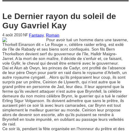
Le Dernier rayon du soleil de
Guy Gavriel Kay
Fantasy
, 
Roman
4 août 2010
NF
Pour avoir tué un homme dans une taverne,
Thorkell Einarson dit « Le Rouge », célèbre raider erling, est exilé
de l’île de Rabady et ses biens sont confisqués. Son fils Bern
Thorkellson devient serf du gouverneur de l’île, Halldr Maigre-
Jarret. A la mort de son maître, il décide de s’enfuir et, ce faisant,
vole Gyllir, le cheval qui devait être enterré avec le gouverneur.
Dai et Alun ab Owyn, les princes de Cadyr, ont profité de l’absence
de leur père Owyn pour partir en raid dans le royaume d’Arbeth, un
autre royaume cyngaël. . Alors qu’ils préparaient leur coup, ils sont
surpris par un prêtre, Ceinion de Llywerth, qui n’est autre que le
grand prêtre en personne de Jad, leur dieu. Il leur apprend que la
ferme qu’ils veulent attaquer n’est autre que Brynnfell, la célèbre
demeure du non moins célèbre Brynn, le guerrier qui a tué le raider
Erling Sigur Volganson. Ils doivent admettre que sans le prêtre, ils
auraient péri ce soir là avec leurs camarades, car Brynn est tout
simplement le meilleur guerrier au monde. Ceinion leur propose
alors de devenir son escorte, afin qu’ils puissent se rendre à
Brynnfell en toute impunité, en oubliant au passage leurs velleités
de raid.
Ce soir là, pendant la fête organisée en l’honneur du prêtre et des