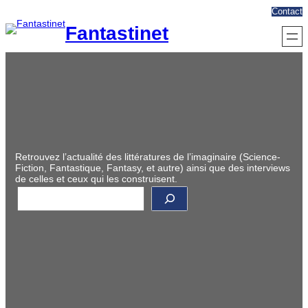
Aller
Contact
au
Fantastinet
contenu
Retrouvez l’actualité des littératures de l’imaginaire (Science-
Fiction, Fantastique, Fantasy, et autre) ainsi que des interviews
de celles et ceux qui les construisent.
R
e
c
h
e
r
c
h
e
r