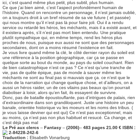
ici, c’est quand même plus petit, plus subtil, plus humain.
Ce que j’ai bien aimé, c’est l’aspect profondément humain de
l’histoire. Quand on rencontre un personnage, il n’est jamais oublié,
on a toujours droit à un bref résumé de sa vie future ( et passée)
qui nous montre qu’il n’est pas là pour faire joli. Oui il a rendu
service ou retardé les héros, les méchants, mais il a existé avant, et
il existera après, s’il n’est pas mort bien entendu. Une pratique
plutôt sympathique qui, en même temps, rend les héros plus
proches de nous, puisque eux aussi ne sont que des personnages
secondaires, dont on a moins résumé l’existence en fait.
Je vous livre quand même la clé, le côté dernier rayon du soleil est
une référence à la position géographique, car ça se passe en
quelque sorte au bout du monde, au pays du soleil couchant. Rien
de bien catastrophique n’est ce pas ? Ce n’est qu’une tranche de
vie, pas de quête épique, pas de monde à sauver même les
méchants ne sont au final pas si mauvais que ça. ce n’est que le
choix de la narration qui change quelque chose, et d’ailleurs, on a
aussi un héros raider, un de ces vilains pas beaux qu’on pourrait
diaboliser à loisir, alors qu’en fait, ils essayent de survivre.
Donc, pas de bataille époustouflante, pas d’intrigues de palais, rien
d’extraordinaire dans son grandiloquent. Juste une histoire un peu
banale, orientée historique vu les moeurs et les noms des tribus. (
je vous laisse deviner qui est qui) Ce n’est pas exceptionnel, mais
au moins, ça n’est pas non plus habituel et resucé. Ca change, et
c’est déjà pas mal
Le Pré aux clercs
–
Fantasy
–
(2006)
–
483 pages
21.00 €
ISBN :
2-84228-242-6
Traduction :
Elisabeth Vonarburg