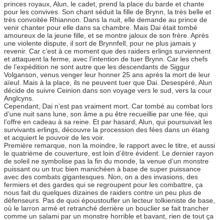
princes royaux, Alun, le cadet, prend la place du barde et chante
pour les convives. Son chant séduit la fille de Brynn, la très belle et
très convoitée Rhiannon. Dans la nuit, elle demande au prince de
venir chanter pour elle dans sa chambre. Mais Dai était tombé
amoureux de la jeune fille, et se montre jaloux de son frère. Après
une violente dispute, il sort de Brynnfell, pour ne plus jamais y
revenir. Car c’est à ce moment que des raiders erlings surviennent
et attaquent la ferme, avec l’intention de tuer Brynn. Car les chefs
de l’expédition ne sont autre que les descendants de Siggur
Volganson, venus venger leur honner 25 ans après la mort de leur
aïeul. Mais à la place, ils ne peuvent tuer que Dai. Desespéré, Alun
décide de suivre Ceinion dans son voyage vers le sud, vers la cour
Anglcyns.
Cependant, Dai n’est pas vraiment mort. Car tombé au combat lors
d’une nuit sans lune, son âme a pu être recueillie par une fée, qui
l’offre en cadeau à sa reine. Et par hasard, Alun, qui poursuivait les
survivants erlings, découvre la procession des fées dans un étang
et acquiert le pouvoir de les voir.
Première remarque, non la moindre, le rapport avec le titre, et aussi
le quatrième de couverture, est loin d’être évident. Le dernier rayon
de soleil ne symbolise pas la fin du monde, la venue d’un monstre
puissant ou un truc bien manichéen à base de super puissance
avec des combats gigantesques. Non, on a des invasions, des
fermiers et des gardes qui se regroupent pour les combattre, ça
nous fait du quelques dizaines de raiders contre un peu plus de
défenseurs. Pas de quoi époustoufler un lecteur tolkieniste de base,
où le larron armé et retranché derrière un bouclier se fait trancher
comme un salami par un monstre horrible et bavant, rien de tout ça