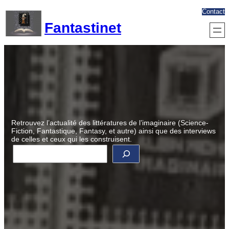
Aller
Contact
au
Fantastinet
contenu
Retrouvez l’actualité des littératures de l’imaginaire (Science-
Fiction, Fantastique, Fantasy, et autre) ainsi que des interviews
de celles et ceux qui les construisent.
R
e
c
h
e
r
c
h
e
r