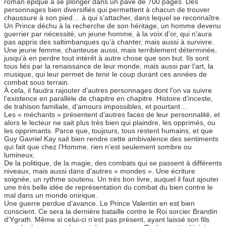
roman épique à se plonger dans un pavé de 700 pages. Des
personnages bien diversifiés qui permettent à chacun de trouver
chaussure à son pied… à qui s’attacher, dans lequel se reconnaître.
Un Prince déchu à la recherche de son héritage, un homme devenu
guerrier par nécessité, un jeune homme, à la voix d’or, qui n’aura
pas appris des saltimbanques qu’à chanter, mais aussi à survivre.
Une jeune femme, chanteuse aussi, mais terriblement déterminée,
jusqu’à en perdre tout intérêt à autre chose que son but. Ils sont
tous liés par la renaissance de leur monde, mais aussi par l’art, la
musique, qui leur permet de tenir le coup durant ces années de
combat sous terrain.
À cela, il faudra rajouter d’autres personnages dont l’on va suivre
l’existence en parallèle de chapitre en chapitre. Histoire d’inceste,
de trahison familiale, d’amours impossibles, et pourtant…
Les « méchants » présentent d’autres faces de leur personnalité, et
alors le lecteur ne sait plus très bien qui plaindre, les opprimés, ou
les opprimants. Parce que, toujours, tous restent humains, et que
Guy Gavriel Kay sait bien rendre cette ambivalence des sentiments
qui fait que chez l’Homme, rien n’est seulement sombre ou
lumineux.
De la politique, de la magie, des combats qui se passent à différents
niveaux, mais aussi dans d’autres « mondes ». Une écriture
soignée, un rythme soutenu. Un très bon livre, auquel il faut ajouter
une très belle idée de représentation du combat du bien contre le
mal dans un monde onirique.
Une guerre perdue d’avance. Le Prince Valentin en est bien
conscient. Ce sera la dernière bataille contre le Roi sorcier Brandin
d’Ygrath. Même si celui-ci n’est pas présent, ayant laissé son fils