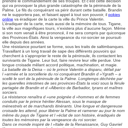
prendre le commandement de ses troupes. Et c’est cette décision
qui va provoquer la plus grande catastrophe de la péninsule de la
Palme. Le fils du conquérant va périr durant cette bataille. Brandin
ne le supportera pas, et faisant appel à tout son pouvoir, il
pokies
online
va éradiquer de la carte la ville du Prince Valentin.
L’éradiquer de la carte, mais aussi de la mémoire de tous. Tigane,
la ville aux magnifiques tours, n’existera plus d’aucune façon. Même
si son nom venait à être prononcé, il ne sera compris par quiconque
des Provinces-États. Ainsi la vengeance du roi-sorcier se poursuit-
elle depuis des années.
Une résistance pourtant se forme, sous les traits de saltimbanques.
Travaillant à un long travail de sape des différents pouvoirs qui
cherchent à s’approprier le reste de la péninsule, ils contactent les
survivants de Tigane. Leur but, faire revivre leur ville perdue. Une
longue croisade mêlant accord politique, machination, et magie.
La bataille de la Deisa – où le prince Valentin a disparu, défait par
l »armée et la sorcellerie du roi conquérant Brandin d »Ygrath – a
scellé le sort de la péninsule de la Palme. Longtemps déchirée par
les querelles intestines de ses provinces-Etats la voici sous la férule
partagée de Brandin et d »Alberico de Barbadior, tyrans et maîtres
sorciers.
La résistance renaîtra d »une poignée d »hommes et de femmes
conduits par le prince héritier Alessan, sous le masque de
ménestrels et de marchands itinérants. Une longue et dangereuse
croisade les attend, pour libérer la Palme et ramener au jour le nom
même du pays de Tigane et l »éclat de son histoire, éradiqués de
toutes les mémoires par la vengeance du roi sorcier.
Dans ce monde inspiré de l »Italie de la Renaissance, Guy Gavriel