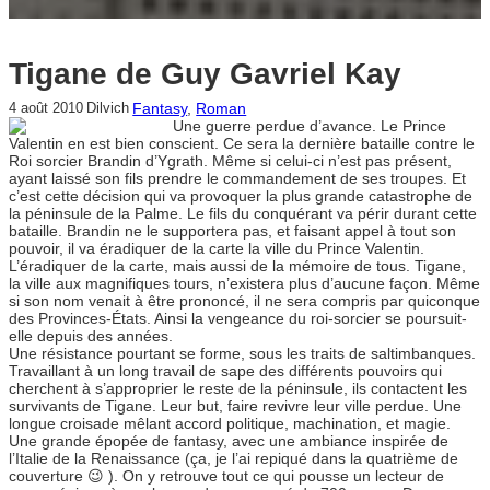
Tigane de Guy Gavriel Kay
Fantasy
, 
Roman
4 août 2010
Dilvich
Une guerre perdue d’avance. Le Prince
Valentin en est bien conscient. Ce sera la dernière bataille contre le
Roi sorcier Brandin d’Ygrath. Même si celui-ci n’est pas présent,
ayant laissé son fils prendre le commandement de ses troupes. Et
c’est cette décision qui va provoquer la plus grande catastrophe de
la péninsule de la Palme. Le fils du conquérant va périr durant cette
bataille. Brandin ne le supportera pas, et faisant appel à tout son
pouvoir, il va éradiquer de la carte la ville du Prince Valentin.
L’éradiquer de la carte, mais aussi de la mémoire de tous. Tigane,
la ville aux magnifiques tours, n’existera plus d’aucune façon. Même
si son nom venait à être prononcé, il ne sera compris par quiconque
des Provinces-États. Ainsi la vengeance du roi-sorcier se poursuit-
elle depuis des années.
Une résistance pourtant se forme, sous les traits de saltimbanques.
Travaillant à un long travail de sape des différents pouvoirs qui
cherchent à s’approprier le reste de la péninsule, ils contactent les
survivants de Tigane. Leur but, faire revivre leur ville perdue. Une
longue croisade mêlant accord politique, machination, et magie.
Une grande épopée de fantasy, avec une ambiance inspirée de
l’Italie de la Renaissance (ça, je l’ai repiqué dans la quatrième de
couverture 😉 ). On y retrouve tout ce qui pousse un lecteur de