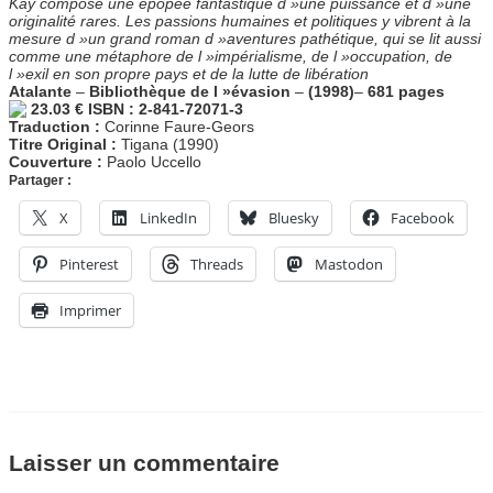
Kay compose une épopée fantastique d »une puissance et d »une
originalité rares. Les passions humaines et politiques y vibrent à la
mesure d »un grand roman d »aventures pathétique, qui se lit aussi
comme une métaphore de l »impérialisme, de l »occupation, de
l »exil en son propre pays et de la lutte de libération
Atalante
–
Bibliothèque de l »évasion
–
(1998)
–
681 pages
23.03 €
ISBN : 2-841-72071-3
Traduction :
Corinne Faure-Geors
Titre Original :
Tigana (1990)
Couverture :
Paolo Uccello
Partager :
X
LinkedIn
Bluesky
Facebook
Pinterest
Threads
Mastodon
Imprimer
Laisser un commentaire