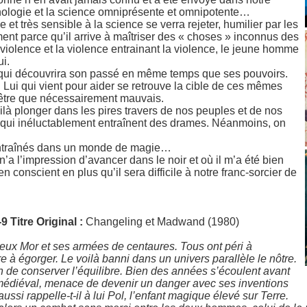
ologie et la science omniprésente et omnipotente…
e et très sensible à la science se verra rejeter, humilier par les
ment parce qu’il arrive à maîtriser des « choses » inconnus des
 violence et la violence entrainant la violence, le jeune homme
ui.
l, qui découvrira son passé en même temps que ses pouvoirs.
r. Lui qui vient pour aider se retrouve la cible de ces mêmes
ut être que nécessairement mauvais.
voilà plonger dans les pires travers de nos peuples et de nos
és qui inéluctablement entraînent des drames. Néanmoins, on
 entraînés dans un monde de magie…
a l’impression d’avancer dans le noir et où il m’a été bien
n conscient en plus qu’il sera difficile à notre franc-sorcier de
-9
Titre Original :
Changeling et Madwand (1980)
 vieux Mor et ses armées de centaures. Tous ont péri à
 à égorger. Le voilà banni dans un univers parallèle le nôtre.
fin de conserver l’équilibre. Bien des années s’écoulent avant
médiéval, menace de devenir un danger avec ses inventions
ssi rappelle-t-il à lui Pol, l’enfant magique élevé sur Terre.