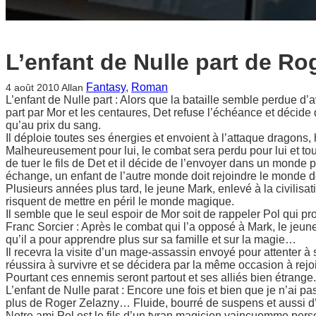
L’enfant de Nulle part de Ro
Fantasy
, 
Roman
4 août 2010
Allan
L’enfant de Nulle part : Alors que la bataille semble perdue d
part par Mor et les centaures, Det refuse l’échéance et décide 
qu’au prix du sang.
Il déploie toutes ses énergies et envoient à l’attaque dragons,
Malheureusement pour lui, le combat sera perdu pour lui et t
de tuer le fils de Det et il décide de l’envoyer dans un monde p
échange, un enfant de l’autre monde doit rejoindre le monde
Plusieurs années plus tard, le jeune Mark, enlevé à la civilis
risquent de mettre en péril le monde magique.
Il semble que le seul espoir de Mor soit de rappeler Pol qu
Franc Sorcier : Après le combat qui l’a opposé à Mark, le jeune
qu’il a pour apprendre plus sur sa famille et sur la magie…
Il recevra la visite d’un mage-assassin envoyé pour attenter à
réussira à survivre et se décidera par la même occasion à rejo
Pourtant ces ennemis seront partout et ses alliés bien étrange.
L’enfant de Nulle parat : Encore une fois et bien que je n’ai pa
plus de Roger Zelazny… Fluide, bourré de suspens et aussi d’
Notre ami Pol est le fils d’un tyran magicien vaincuomme pers