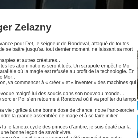
ger Zelazny
’avance pour Det, le seigneur de Rondoval, attaqué de toutes
de se battre jusqu’au tout dernier moment, ne laissant sa mort
 harpies et autres créatures…
outes les abominations seront tués. Un scrupule empêche Mor
arallèle où la magie est refusée au profit de la technologie. En
 de Mor…
ation, va commencer à « créer » et « inventer » des machines qui
i provoque malgré lui des soucis dans son nouveau monde…
 sorcier Pol s’en retourne à Rondoval où il va profiter du temps
 sa vie ; grâce à une bonne dose de chance, notre franc-sorcier
indre la grande assemblée de mage et à se faire initier.
s lu le fameux cycle des princes d’ambre, je suis épaté par la
une bonne leçon de savoir vivre.
onne n’en avait jamais connu et a été envoyé dans notre