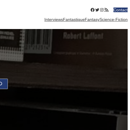
Facebook
Twitter
Instagram
Flux RSS
Contact
Interviews
Fantastique
Fantasy
Science-Fiction