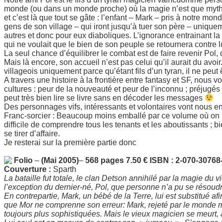
monde (ou dans un monde proche) où la magie n’est que myth
et c’est là que tout se gâte : l’enfant – Mark – pris à notre mond
gens de son village – qui iront jusqu’à tuer son père – unique
autres et donc pour eux diaboliques. L’ignorance entrainant la
qui ne voulait que le bien de son peuple se retournera contre l
La seul chance d’équilibrer le combat est de faire revenir Po
Mais là encore, son accueil n’est pas celui qu’il aurait du avoi
villageois uniquement parce qu’étant fils d’un tyran, il ne pe
A travers une histoire à la frontière entre fantasy et SF, nous 
cultures : peur de la nouveauté et peur de l’inconnu ; préjug
peut très bien lire se livre sans en décoder les messages
Des personnages vifs, intéressants et volontaires vont nous
Franc-sorcier : Beaucoup moins emballé par ce volume où on n’
difficile de comprendre tous les tenants et les aboutissants ; bie
se tirer d’affaire.
Je resterai sur la première partie donc
Folio
–
(Mai 2005)
–
568 pages
7.50 €
ISBN : 2-070-30768
Couverture :
Sparth
La bataille fut totale, le clan Detson annihilé par la magie du
l’exception du dernier-né, Pol, que personne n’a pu se résoudre
En contrepartie, Mark, un bébé de la Terre, lui est substitué a
que Mor ne comprenne son erreur: Mark, rejeté par le monde 
toujours plus sophistiquées. Mais le vieux magicien se meurt, au