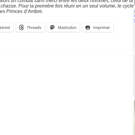
alors un combat sans merci entre les deux hommes, celui de la
chasse. Pour la première fois réuni en un seul volume, le cycle
 des Princes d’Ambre.
terest
Threads
Mastodon
Imprimer