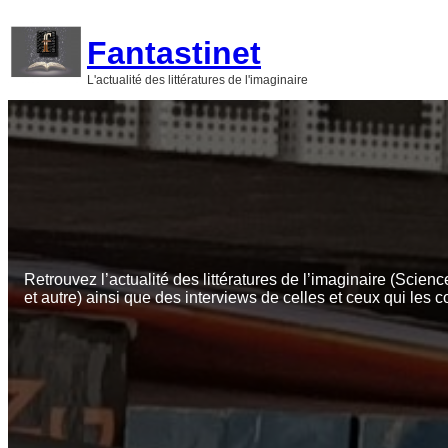
Aller
au
Fantastinet
contenu
L'actualité des littératures de l'imaginaire
Retrouvez l’actualité des littératures de l’imaginaire (Scienc
et autre) ainsi que des interviews de celles et ceux qui les c