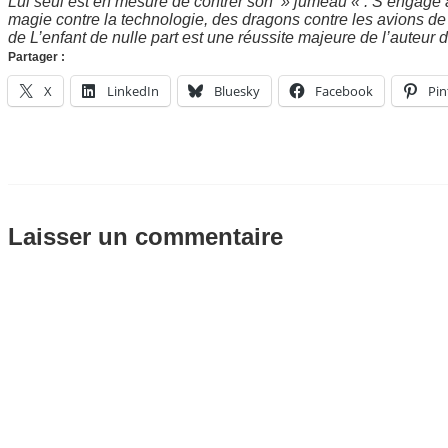
Lui seul est en mesure de contrer son » jumeau « . S’engage 
magie contre la technologie, des dragons contre les avions de 
de L’enfant de nulle part est une réussite majeure de l’auteur
Partager :
X
LinkedIn
Bluesky
Facebook
Pin
Laisser un commentaire