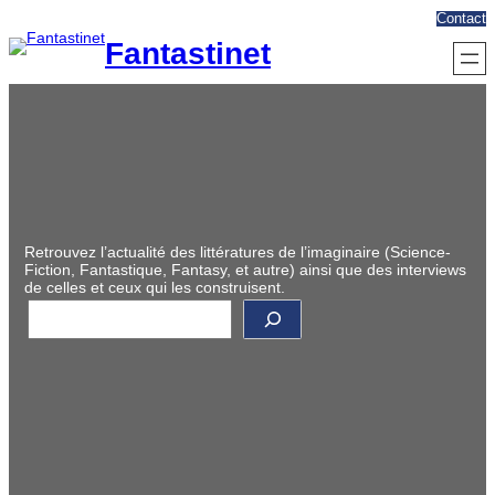
Aller
Contact
au
Fantastinet
contenu
Retrouvez l’actualité des littératures de l’imaginaire (Science-
Fiction, Fantastique, Fantasy, et autre) ainsi que des interviews
de celles et ceux qui les construisent.
R
e
c
h
e
r
c
h
e
r