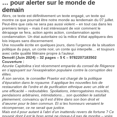
… pour alerter sur le monde de
demain
Alors, ce texte est définitivement un texte engagé, un texte qui
montre ce que pourrait être notre monde au lendemain du 07 juillet.
Peut-être que cela ne sera pas aussi violent – en tout cas dans les
premiers temps – mais il est intéressant de voir comment le
dérapage se fera, action après action, condamnation après
condamnation. Un état autoritaire où la milice d’état appliquera des
lois iniques sans discernement.
Une nouvelle écrite en quelques jours, dans l’urgence de la situation
politique du pays, un conte noir, un conte qui interpelle… et toujours
avec cette qualité littéraire propre à l’auteur.
Denoël (Juin 2024) – 32 pages – 5 € –
9782207183502
Couverture :
Azurée Capitolina s’est récemment emparée du conseil de Régence
en s’appuyant sur l’exaspération populaire contre la corruption des
élites.
À son service, le conseiller Praetor est chargé de la politique
d’épuration dans le royaume. Il applique les nouvelles lois de
restauration de l’ordre et de purification ethnique avec un zèle et
une efficacité – redoutables. Spoliations, interrogatoires musclés,
pendaisons arbitraires, intimidations… son quotidien le satisfait
pleinement, convaincu qu’il est d’être dans son bon droit et
d’œuvrer pour le bien commun. Et si les honneurs venaient le
récompenser, ce ne serait que justice.
Mais est-il pour autant à l’abri d’un inattendu revers de fortune ? Ce
pouvoir dont il est le bras armé ne risque-t-il pas de mordre – voire