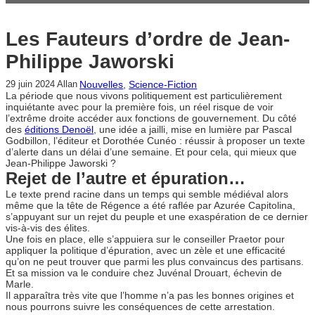
Les Fauteurs d’ordre de Jean-
Philippe Jaworski
Nouvelles
, 
Science-Fiction
29 juin 2024
Allan
La période que nous vivons politiquement est particulièrement
inquiétante avec pour la première fois, un réel risque de voir
l’extrême droite accéder aux fonctions de gouvernement. Du côté
des
éditions Denoël
, une idée a jailli, mise en lumière par Pascal
Godbillon, l’éditeur et Dorothée Cunéo : réussir à proposer un texte
d’alerte dans un délai d’une semaine. Et pour cela, qui mieux que
Jean-Philippe Jaworski ?
Rejet de l’autre et épuration…
Le texte prend racine dans un temps qui semble médiéval alors
même que la tête de Régence a été raflée par Azurée Capitolina,
s’appuyant sur un rejet du peuple et une exaspération de ce dernier
vis-à-vis des élites.
Une fois en place, elle s’appuiera sur le conseiller Praetor pour
appliquer la politique d’épuration, avec un zèle et une efficacité
qu’on ne peut trouver que parmi les plus convaincus des partisans.
Et sa mission va le conduire chez Juvénal Drouart, échevin de
Marle.
Il apparaîtra très vite que l’homme n’a pas les bonnes origines et
nous pourrons suivre les conséquences de cette arrestation.