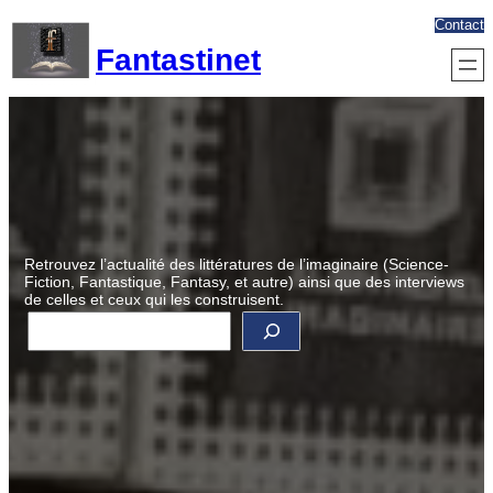
Aller
Contact
au
Fantastinet
contenu
Retrouvez l’actualité des littératures de l’imaginaire (Science-
Fiction, Fantastique, Fantasy, et autre) ainsi que des interviews
de celles et ceux qui les construisent.
R
e
c
h
e
r
c
h
e
r