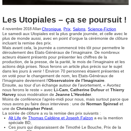
Les Utopiales – ça se poursuit !
Chronique
, 
Prix
, 
Salons
, 
Science-Fiction
4 novembre 2018
Allan
Le samedi aux Utopiales est la plus grande journée, et celle avec le
plus de monde aussi, avec en point d’orgue la cérémonie de clôture
incluant la remise des prix.
Mais avant cela, la journée a commencé très tôt pour permettre le
déroulement des Etats-Généraux de l’imaginaire. De nombreux
acteurs étaient présents pour présenter les chiffres de la
production, de la presse, de la parité, le mois de l’imaginaire et les
actions déjà prises. Nous ferons un article plus précis sur le sujet
dans les jours à venir ! Environ 70 personnes étaient présentes et
on voté pour le changement de nom, les Etats-Généraux de
l’Imaginaire deviennent l’
Observatoire de l’Imaginaire
.
Ensuite, au tour d’un échange autour de l’avortement, « Avortez
nous ferons le reste » avec
Li-Cam
,
Catherine Dufour
et
Thierry
Harvey
sous modération de
Jeanne L’Hevéder
.
Moins de conférence l’après-midi pour nous, mais surtout parce que
nous avons pu faire deux interviews : une de
Norman Spinrad
et
une de
Christopher Priest
.
La soirée de clôture a vu la remise des prix suivants :
Alt Life
de
Thomas Caldène et Joseph Falzon
a eu la mention
spéciale BD,
Ces jours qui disparaissent de Timothé Le Bouche, Prix de la