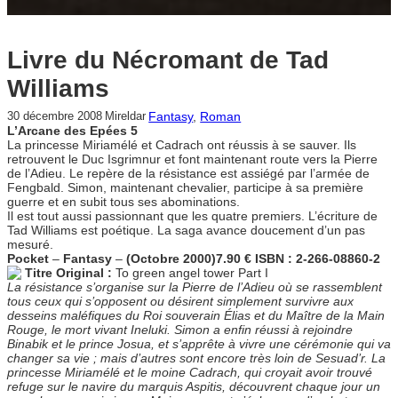
Livre du Nécromant de Tad
Williams
Fantasy
, 
Roman
30 décembre 2008
Mireldar
L’Arcane des Epées 5
La princesse Miriamélé et Cadrach ont réussis à se sauver. Ils
retrouvent le Duc Isgrimnur et font maintenant route vers la Pierre
de l’Adieu. Le repère de la résistance est assiégé par l’armée de
Fengbald. Simon, maintenant chevalier, participe à sa première
guerre et en subit tous ses abominations.
Il est tout aussi passionnant que les quatre premiers. L’écriture de
Tad Williams est poétique. La saga avance doucement d’un pas
mesuré.
Pocket
–
Fantasy
–
(Octobre 2000)
7.90 €
ISBN : 2-266-08860-2
Titre Original :
To green angel tower Part I
La résistance s’organise sur la Pierre de l’Adieu où se rassemblent
tous ceux qui s’opposent ou désirent simplement survivre aux
desseins maléfiques du Roi souverain Élias et du Maître de la Main
Rouge, le mort vivant Ineluki. Simon a enfin réussi à rejoindre
Binabik et le prince Josua, et s’apprête à vivre une cérémonie qui va
changer sa vie ; mais d’autres sont encore très loin de Sesuad’r. La
princesse Miriamélé et le moine Cadrach, qui croyait avoir trouvé
refuge sur le navire du marquis Aspitis, découvrent chaque jour un