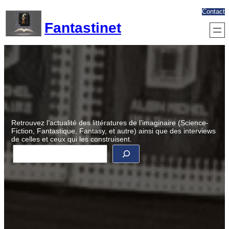
Aller
Contact
au
Fantastinet
contenu
Retrouvez l’actualité des littératures de l’imaginaire (Science-
Fiction, Fantastique, Fantasy, et autre) ainsi que des interviews
de celles et ceux qui les construisent.
R
e
c
h
e
r
c
h
e
r