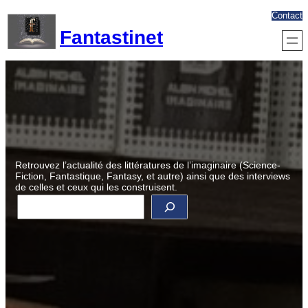
Aller
Contact
au
Fantastinet
contenu
Retrouvez l’actualité des littératures de l’imaginaire (Science-
Fiction, Fantastique, Fantasy, et autre) ainsi que des interviews
de celles et ceux qui les construisent.
R
e
c
h
e
r
c
h
e
r