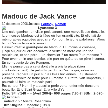
Madouc de Jack Vance
Fantasy
, 
Roman
30 décembre 2008
Jacques
Lyonesse 3
Une sale gamine ; un vilain petit canard; une merveilleuse donzelle:
la princesse Madouc est à l’âge où l’on grandit vite. Et elle fait de
mémorables équipées avec sire Pompon, le jeune palefrenier. Alors
le roi Casmir fronce le sourcil.
Casmir, c’est le grand-père de Madouc. Du moins le croit-elle,
jusqu’au jour où elle découvre la vérité: sa mère est une fée
malicieuse, et son père… un chevalier ? un rustre ? un monstre ?
Pour avoir enfin une identité, elle part en quête de ce père inconnu.
En compagnie de sire Pompon.
Elle ne pense pas à celui dont elle a pris la place (bien
involontairement) : le petit-fils perdu de Casmir qui, selon un
présage, régnera un jour sur les Isles Anciennes. Et justement
Casmir convoite ce trône pour lui-même. S’il retrouvait l’importun, il
pourrait lui faire un mauvais parti.
Est-ce tout ? Non. Il y a aussi la perle verte, enfermée dans une
bouteille. Et le Saint Graal. Et la ville d’Ys…
Folio SF n°148
–
–
(Avril 2004)
–
608 pages
7.90 €
ISBN : 2-070-
42967-9
Traduction :
Ariette Rosenblum
Titre Original :
Madouc (1989)