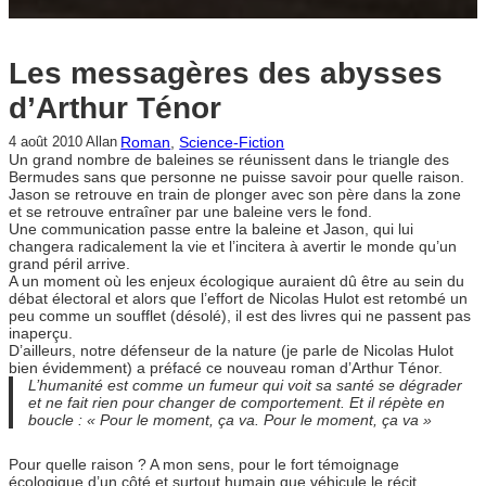
Les messagères des abysses
d’Arthur Ténor
Roman
, 
Science-Fiction
4 août 2010
Allan
Un grand nombre de baleines se réunissent dans le triangle des
Bermudes sans que personne ne puisse savoir pour quelle raison.
Jason se retrouve en train de plonger avec son père dans la zone
et se retrouve entraîner par une baleine vers le fond.
Une communication passe entre la baleine et Jason, qui lui
changera radicalement la vie et l’incitera à avertir le monde qu’un
grand péril arrive.
A un moment où les enjeux écologique auraient dû être au sein du
débat électoral et alors que l’effort de Nicolas Hulot est retombé un
peu comme un soufflet (désolé), il est des livres qui ne passent pas
inaperçu.
D’ailleurs, notre défenseur de la nature (je parle de Nicolas Hulot
bien évidemment) a préfacé ce nouveau roman d’Arthur Ténor.
L’humanité est comme un fumeur qui voit sa santé se dégrader
et ne fait rien pour changer de comportement. Et il répète en
boucle : « Pour le moment, ça va. Pour le moment, ça va »
Pour quelle raison ? A mon sens, pour le fort témoignage
écologique d’un côté et surtout humain que véhicule le récit.