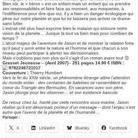
Bien sûr, le « héros » est un enfant mais un enfant qui va prendre
ses responsabilités et faire face au moment, aux moqueries, à
l’indifférence pour dire que oui, il y a bien un danger écologique qui
pèse sur notre planète et que lui ne laissera pas arriver ce drame
sans lutter.
L’extrait cité plus haut exprime bien le malaise qui entoure notre
vision de la planète… Jusque là tout va bien mais pour combien de
temps ?
L’atout majeur de l’aventure de Jason et de montrer la relation forte
qu’il peut y avoir entre la nature et l’homme et que chacun à son
niveau peut participer à alerter les décisionnaires.
Mais n’oublions pas non plus qu’il s’agit d’un roman avant tout 😉
Grasset Jeunesse
–
(Avril 2007)
–
251 pages 14.90 € ISBN :
9782246721017
Couverture :
Thierry Humbert
Vers la fin du XXIè siècle, un phénomène étrange attire l’attention
du monde entier : des centaines de baleines se rassemblent au
coeur du Triangle des Bermudes. En vacances avec son père,
Jason plonge pour les observer… et son existence bascule.
De retour chez lui, hanté par cette rencontre sous-marine, Jason
réalise qu’il est désormais porteur d’un message – dont l’enjeu n’est
autre que l’avenir de la planète et de l’humanité…
Partager :
X
LinkedIn
Bluesky
Facebook