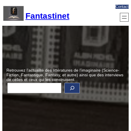
Aller
Contact
au
Fantastinet
contenu
Retrouvez l’actualité des littératures de l’imaginaire (Science-
Fiction, Fantastique, Fantasy, et autre) ainsi que des interviews
de celles et ceux qui les construisent.
R
e
c
h
e
r
c
h
e
r