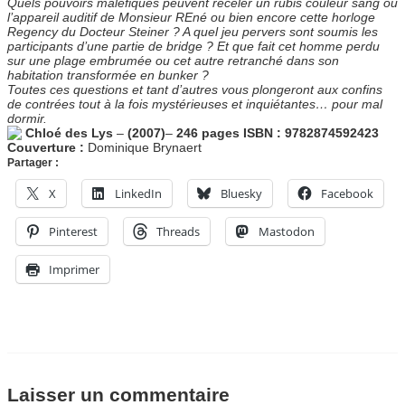
Quels pouvoirs maléfiques peuvent receler un rubis couleur sang ou
l’appareil auditif de Monsieur REné ou bien encore cette horloge
Regency du Docteur Steiner ? A quel jeu pervers sont soumis les
participants d’une partie de bridge ? Et que fait cet homme perdu
sur une plage embrumée ou cet autre retranché dans son
habitation transformée en bunker ?
Toutes ces questions et tant d’autres vous plongeront aux confins
de contrées tout à la fois mystérieuses et inquiétantes… pour mal
dormir.
Chloé des Lys
–
(2007)
–
246 pages
ISBN : 9782874592423
Couverture :
Dominique Brynaert
Partager :
X
LinkedIn
Bluesky
Facebook
Pinterest
Threads
Mastodon
Imprimer
Laisser un commentaire