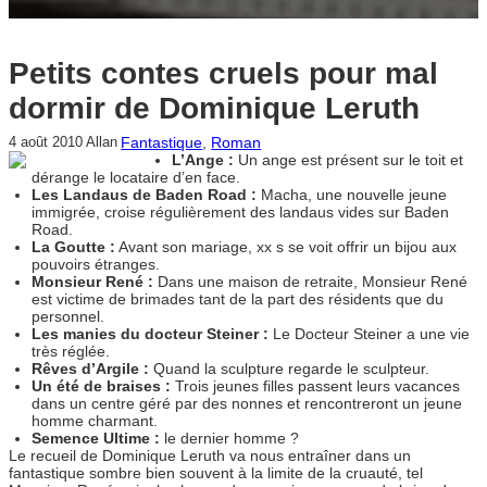
Petits contes cruels pour mal
dormir de Dominique Leruth
Fantastique
, 
Roman
4 août 2010
Allan
L’Ange :
Un ange est présent sur le toit et
dérange le locataire d’en face.
Les Landaus de Baden Road :
Macha, une nouvelle jeune
immigrée, croise régulièrement des landaus vides sur Baden
Road.
La Goutte :
Avant son mariage, xx s se voit offrir un bijou aux
pouvoirs étranges.
Monsieur René :
Dans une maison de retraite, Monsieur René
est victime de brimades tant de la part des résidents que du
personnel.
Les manies du docteur Steiner :
Le Docteur Steiner a une vie
très réglée.
Rêves d’Argile :
Quand la sculpture regarde le sculpteur.
Un été de braises :
Trois jeunes filles passent leurs vacances
dans un centre géré par des nonnes et rencontreront un jeune
homme charmant.
Semence Ultime :
le dernier homme ?
Le recueil de Dominique Leruth va nous entraîner dans un
fantastique sombre bien souvent à la limite de la cruauté, tel