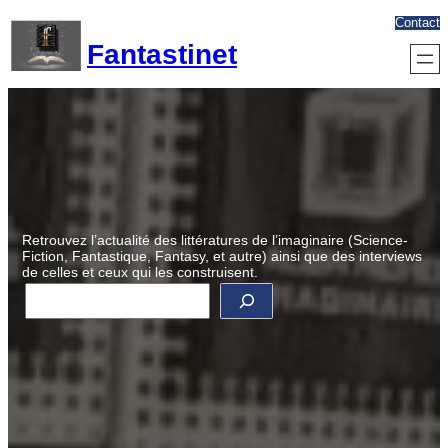
Aller
Contact
au
Fantastinet
contenu
Retrouvez l’actualité des littératures de l’imaginaire (Science-
Fiction, Fantastique, Fantasy, et autre) ainsi que des interviews
de celles et ceux qui les construisent.
R
e
c
h
e
r
c
h
e
r