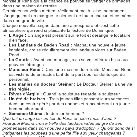
Monsieur René qui a la chance de pouvoir se venger de brimades
dans une maison de retraite.
Certaines nouvelles mettent réellement mal à l’aise, notamment
l’Ange qui met en exergue l’isolement de tout à chacun et ce même
dans une grande ville.
Chaque nouvelle baigne dans une atmosphère et c’est cette
atmosphère qui rend si plaisante la lecture de Dominique.
L’Ange :
Un ange est présent sur le toit et dérange le locataire
d’en face.
Les Landaus de Baden Road :
Macha, une nouvelle jeune
immigrée, croise régulièrement des landaus vides sur Baden
Road.
La Goutte :
Avant son mariage, xx s se voit offrir un bijou aux
pouvoirs étranges.
Monsieur René :
Dans une maison de retraite, Monsieur René
est victime de brimades tant de la part des résidents que du
personnel.
Les manies du docteur Steiner :
Le Docteur Steiner a une vie
très réglée.
Rêves d’Argile :
Quand la sculpture regarde le sculpteur.
Un été de braises :
Trois jeunes filles passent leurs vacances
dans un centre géré par des nonnes et rencontreront un jeune
homme charmant.
Semence Ultime :
le dernier homme ?
Que fait un ange sur un toit de Paris en plein mois d’août ?
Pourquoi Macha croise-t-elle des landaus vides au gré de ses
promenades dans son nouveau pays d’adoption ? Qu’ont donc de si
intrigantes les poupées d’une petite fille aux yeux changeants ?