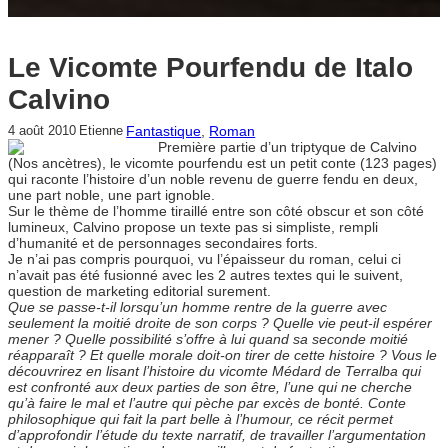
Le Vicomte Pourfendu de Italo
Calvino
Fantastique
, 
Roman
4 août 2010
Etienne
Première partie d’un triptyque de Calvino
(Nos ancètres), le vicomte pourfendu est un petit conte (123 pages)
qui raconte l’histoire d’un noble revenu de guerre fendu en deux,
une part noble, une part ignoble.
Sur le thème de l’homme tiraillé entre son côté obscur et son côté
lumineux, Calvino propose un texte pas si simpliste, rempli
d’humanité et de personnages secondaires forts.
Je n’ai pas compris pourquoi, vu l’épaisseur du roman, celui ci
n’avait pas été fusionné avec les 2 autres textes qui le suivent,
question de marketing editorial surement.
Que se passe-t-il lorsqu’un homme rentre de la guerre avec
seulement la moitié droite de son corps ? Quelle vie peut-il espérer
mener ? Quelle possibilité s’offre à lui quand sa seconde moitié
réapparaît ? Et quelle morale doit-on tirer de cette histoire ? Vous le
découvrirez en lisant l’histoire du vicomte Médard de Terralba qui
est confronté aux deux parties de son être, l’une qui ne cherche
qu’à faire le mal et l’autre qui pèche par excès de bonté. Conte
philosophique qui fait la part belle à l’humour, ce récit permet
d’approfondir l’étude du texte narratif, de travailler l’argumentation