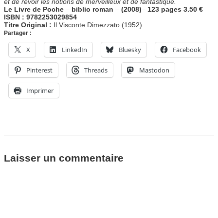
et de revoir les notions de merveilleux et de fantastique.
Le Livre de Poche
–
biblio roman
–
(2008)
–
123 pages 3.50 €
ISBN : 9782253029854
Titre Original :
Il Visconte Dimezzato (1952)
Partager :
X
LinkedIn
Bluesky
Facebook
Pinterest
Threads
Mastodon
Imprimer
Laisser un commentaire