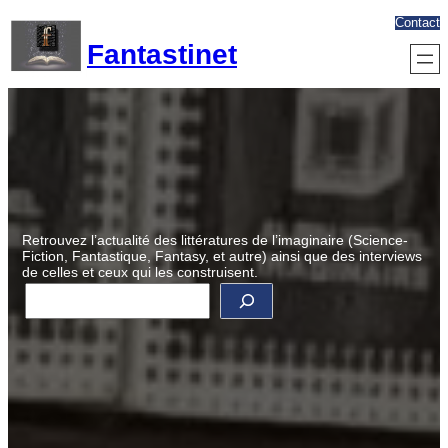
Aller
Contact
au
Fantastinet
contenu
Retrouvez l’actualité des littératures de l’imaginaire (Science-
Fiction, Fantastique, Fantasy, et autre) ainsi que des interviews
de celles et ceux qui les construisent.
R
e
c
h
e
r
c
h
e
r