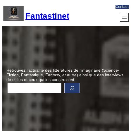
Aller
Contact
au
Fantastinet
contenu
Retrouvez l’actualité des littératures de l’imaginaire (Science-
Fiction, Fantastique, Fantasy, et autre) ainsi que des interviews
de celles et ceux qui les construisent.
R
e
c
h
e
r
c
h
e
r