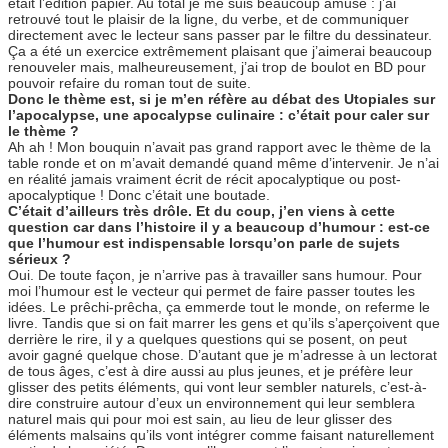
était l’édition papier. Au total je me suis beaucoup amusé : j’ai
retrouvé tout le plaisir de la ligne, du verbe, et de communiquer
directement avec le lecteur sans passer par le filtre du dessinateur.
Ça a été un exercice extrêmement plaisant que j’aimerai beaucoup
renouveler mais, malheureusement, j’ai trop de boulot en BD pour
pouvoir refaire du roman tout de suite.
Donc le thème est, si je m’en réfère au débat des Utopiales sur
l’apocalypse, une apocalypse culinaire : c’était pour caler sur
le thème ?
Ah ah ! Mon bouquin n’avait pas grand rapport avec le thème de la
table ronde et on m’avait demandé quand même d’intervenir. Je n’ai
en réalité jamais vraiment écrit de récit apocalyptique ou post-
apocalyptique ! Donc c’était une boutade.
C’était d’ailleurs très drôle. Et du coup, j’en viens à cette
question car dans l’histoire il y a beaucoup d’humour : est-ce
que l’humour est indispensable lorsqu’on parle de sujets
sérieux ?
Oui. De toute façon, je n’arrive pas à travailler sans humour. Pour
moi l’humour est le vecteur qui permet de faire passer toutes les
idées. Le prêchi-prêcha, ça emmerde tout le monde, on referme le
livre. Tandis que si on fait marrer les gens et qu’ils s’aperçoivent que
derrière le rire, il y a quelques questions qui se posent, on peut
avoir gagné quelque chose. D’autant que je m’adresse à un lectorat
de tous âges, c’est à dire aussi au plus jeunes, et je préfère leur
glisser des petits éléments, qui vont leur sembler naturels, c’est-à-
dire construire autour d’eux un environnement qui leur semblera
naturel mais qui pour moi est sain, au lieu de leur glisser des
éléments malsains qu’ils vont intégrer comme faisant naturellement