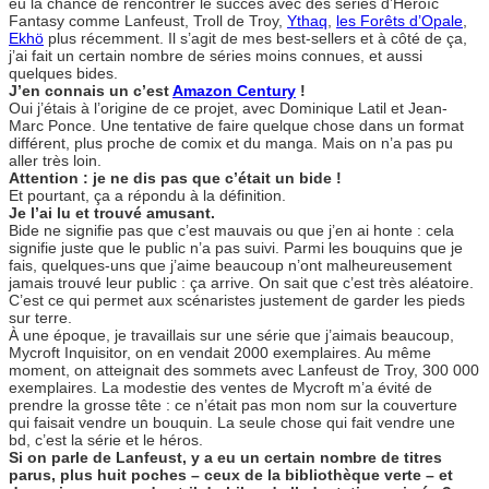
eu la chance de rencontrer le succès avec des séries d’Heroïc
Fantasy comme Lanfeust, Troll de Troy,
Ythaq
,
les Forêts d’Opale
,
Ekhö
plus récemment. Il s’agit de mes best-sellers et à côté de ça,
j’ai fait un certain nombre de séries moins connues, et aussi
quelques bides.
J’en connais un c’est
Amazon Century
!
Oui j’étais à l’origine de ce projet, avec Dominique Latil et Jean-
Marc Ponce. Une tentative de faire quelque chose dans un format
différent, plus proche de comix et du manga. Mais on n’a pas pu
aller très loin.
Attention : je ne dis pas que c’était un bide !
Et pourtant, ça a répondu à la définition.
Je l’ai lu et trouvé amusant.
Bide ne signifie pas que c’est mauvais ou que j’en ai honte : cela
signifie juste que le public n’a pas suivi. Parmi les bouquins que je
fais, quelques-uns que j’aime beaucoup n’ont malheureusement
jamais trouvé leur public : ça arrive. On sait que c’est très aléatoire.
C’est ce qui permet aux scénaristes justement de garder les pieds
sur terre.
À une époque, je travaillais sur une série que j’aimais beaucoup,
Mycroft Inquisitor, on en vendait 2000 exemplaires. Au même
moment, on atteignait des sommets avec Lanfeust de Troy, 300 000
exemplaires. La modestie des ventes de Mycroft m’a évité de
prendre la grosse tête : ce n’était pas mon nom sur la couverture
qui faisait vendre un bouquin. La seule chose qui fait vendre une
bd, c’est la série et le héros.
Si on parle de Lanfeust, y a eu un certain nombre de titres
parus, plus huit poches – ceux de la bibliothèque verte – et