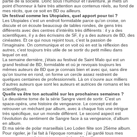
partie de la société. Donc sous l’humour et l’aventure, je mets un
point d’honneur à faire très attention aux contenus réels, au fond de
mes récits, que ce soit en BD ou ailleurs.
Un festival comme les Utopiales, quel apport pour toi ?
Les Utopiales c’est un endroit formidable parce qu’on croise, on
discute et on écoute beaucoup de tables rondes, de gens très
différents avec des centres d’intérêts très différents : il y a des
scientifiques, il y a des écrivains de SF, il y a des auteurs de BD, des
cinéastes. Et ce qui nous rejoint tous, c’est la passion de
l’imaginaire. On communique et on voit où en est la réflexion des
autres, c’est toujours très utile de se sortir du petit milieu dans
lequel on est.
La semaine dernière, j’étais au festival de Saint Malo qui est un
grand festival de BD, formidable et où je revoyais toujours les
mêmes auteurs de BD que je connais bien et avec qui, sans dire
qu’on tourne en rond, on forme un cercle assez restreint de
quelques centaines de professionnels. Là on s’ouvre aux milliers
d’autres auteurs que sont les auteurs et autrices de romans et les
scientifiques.
Quelle va être ton actualité sur les prochaines semaines ?
Le deuxième tome de la série Sangre vient de sortir. C’est un
space-opéra, une histoire de vengeance. Le concept est de
retrouver un méchant par album, avec à chaque fois une intrigue
très spécifique, sur un monde différent. Le second aspect est
l’évolution du sentiment de Sangre face à sa vengeance, d’album
en album.
Et ma série de polar marseillais Leo Loden fête son 25ème album.
Pour rigoler, je l’ai fait à l’époque romaine : j’ai gardé tous mes