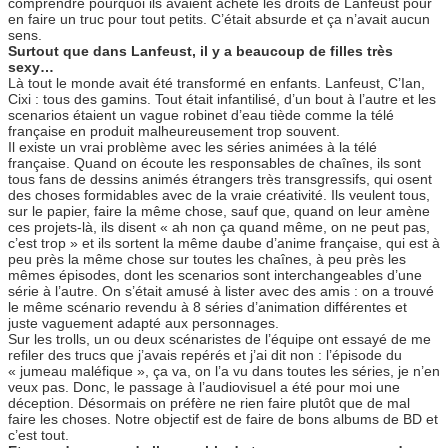
comprendre pourquoi ils avaient acheté les droits de Lanfeust pour
en faire un truc pour tout petits. C’était absurde et ça n’avait aucun
sens.
Surtout que dans Lanfeust, il y a beaucoup de filles très
sexy…
Là tout le monde avait été transformé en enfants. Lanfeust, C’Ian,
Cixi : tous des gamins. Tout était infantilisé, d’un bout à l’autre et les
scenarios étaient un vague robinet d’eau tiède comme la télé
française en produit malheureusement trop souvent.
Il existe un vrai problème avec les séries animées à la télé
française. Quand on écoute les responsables de chaînes, ils sont
tous fans de dessins animés étrangers très transgressifs, qui osent
des choses formidables avec de la vraie créativité. Ils veulent tous,
sur le papier, faire la même chose, sauf que, quand on leur amène
ces projets-là, ils disent « ah non ça quand même, on ne peut pas,
c’est trop » et ils sortent la même daube d’anime française, qui est à
peu près la même chose sur toutes les chaînes, à peu près les
mêmes épisodes, dont les scenarios sont interchangeables d’une
série à l’autre. On s’était amusé à lister avec des amis : on a trouvé
le même scénario revendu à 8 séries d’animation différentes et
juste vaguement adapté aux personnages.
Sur les trolls, un ou deux scénaristes de l’équipe ont essayé de me
refiler des trucs que j’avais repérés et j’ai dit non : l’épisode du
« jumeau maléfique », ça va, on l’a vu dans toutes les séries, je n’en
veux pas. Donc, le passage à l’audiovisuel a été pour moi une
déception. Désormais on préfère ne rien faire plutôt que de mal
faire les choses. Notre objectif est de faire de bons albums de BD et
c’est tout.