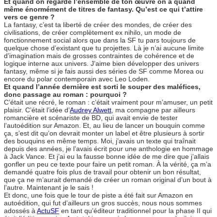
Et quand on regarde l’ensemble de ton œuvre on a quand
même énormément de titres de fantasy. Qu’est ce qui t’attire
vers ce genre ?
La fantasy, c’est ta liberté de créer des mondes, de créer des
civilisations, de créer complètement ex nihilo, un mode de
fonctionnement social alors que dans la SF tu pars toujours de
quelque chose d’existant que tu projettes. Là je n’ai aucune limite
d’imagination mais de grosses contraintes de cohérence et de
logique interne aux univers. J’aime bien développer des univers
fantasy, même si je fais aussi des séries de SF comme Morea ou
encore du polar contemporain avec Leo Loden.
Et quand l’année dernière est sorti le souper des maléfices,
donc passage au roman : pourquoi ?
C’était une récré, le roman : c’était vraiment pour m’amuser, un petit
plaisir. C’était l’idée d’
Audrey Alwett
, ma compagne par ailleurs
romancière et scénariste de BD, qui avait envie de tester
l’autoédition sur Amazon. Et, au lieu de lancer un bouquin comme
ça, s’est dit qu’on devrait monter un label et être plusieurs à sortir
des bouquins en même temps. Moi, j’avais un texte qui traînait
depuis des années, je l’avais écrit pour une anthologie en hommage
à Jack Vance. Et j’ai eu la fausse bonne idée de me dire que j’allais
gonfler un peu ce texte pour faire un petit roman. À la vérité, ça m’a
demandé quatre fois plus de travail pour obtenir un bon résultat,
que ça ne m’aurait demandé de créer un roman original d’un bout à
l’autre. Maintenant je le sais !
Et donc, une fois que le tour de piste a été fait sur Amazon en
autoédition, qui fut d’ailleurs un gros succès, nous nous sommes
adossés à
ActuSF
en tant qu’éditeur traditionnel pour la phase II qui