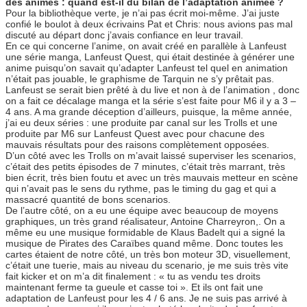
des animes : quand est-il du bilan de l’adaptation animée ?
Pour la bibliothèque verte, je n’ai pas écrit moi-même. J’ai juste
confié le boulot à deux écrivains Pat et Chris: nous avions pas mal
discuté au départ donc j’avais confiance en leur travail.
En ce qui concerne l’anime, on avait créé en parallèle à Lanfeust
une série manga, Lanfeust Quest, qui était destinée à générer une
anime puisqu’on savait qu’adapter Lanfeust tel quel en animation
n’était pas jouable, le graphisme de Tarquin ne s’y prêtait pas.
Lanfeust se serait bien prêté à du live et non à de l’animation , donc
on a fait ce décalage manga et la série s’est faite pour M6 il y a 3 –
4 ans. A ma grande déception d’ailleurs, puisque, la même année,
j’ai eu deux séries : une produite par canal sur les Trolls et une
produite par M6 sur Lanfeust Quest avec pour chacune des
mauvais résultats pour des raisons complètement opposées.
D’un côté avec les Trolls on m’avait laissé superviser les scenarios,
c’était des petits épisodes de 7 minutes, c’était très marrant, très
bien écrit, très bien foutu et avec un très mauvais metteur en scène
qui n’avait pas le sens du rythme, pas le timing du gag et qui a
massacré quantité de bons scenarios.
De l’autre côté, on a eu une équipe avec beaucoup de moyens
graphiques, un très grand réalisateur, Antoine Charreyron,. On a
même eu une musique formidable de Klaus Badelt qui a signé la
musique de Pirates des Caraïbes quand même. Donc toutes les
cartes étaient de notre côté, un très bon moteur 3D, visuellement,
c’était une tuerie, mais au niveau du scenario, je me suis très vite
fait kicker et on m’a dit finalement : « tu as vendu tes droits
maintenant ferme ta gueule et casse toi ». Et ils ont fait une
adaptation de Lanfeust pour les 4 / 6 ans. Je ne suis pas arrivé à