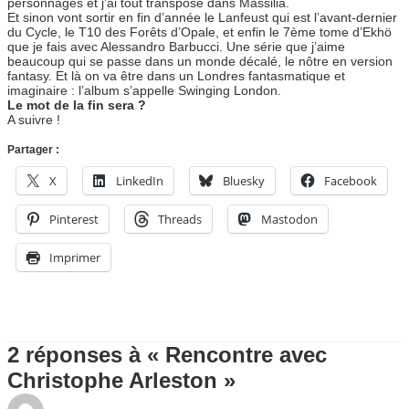
personnages et j’ai tout transposé dans Massilia.
Et sinon vont sortir en fin d’année le Lanfeust qui est l’avant-dernier
du Cycle, le T10 des Forêts d’Opale, et enfin le 7ème tome d’Ekhö
que je fais avec Alessandro Barbucci. Une série que j’aime
beaucoup qui se passe dans un monde décalé, le nôtre en version
fantasy. Et là on va être dans un Londres fantasmatique et
imaginaire : l’album s’appelle Swinging London.
Le mot de la fin sera ?
A suivre !
Partager :
X
LinkedIn
Bluesky
Facebook
Pinterest
Threads
Mastodon
Imprimer
2 réponses à « Rencontre avec
Christophe Arleston »